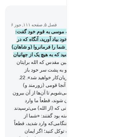
در متن بخوانید
فصل ۵, صفحه ۱۱۱, جوز ۶
20
.
(به یاد آورید) هنگامی را که موسی به قوم خود گفت:
«ای قوم من، نعمت الله را بر خود بیاد آورید، آنگاه که در
میان شما، پیامبرانی قرار داد و شما را فرمانروا (و شاهان)
قرار داد و چیزهایی به شما بخشید که به هیچ یک از جهانیان
نداده بود.
21
.
ای قوم! به سرزمین مقدس که الله برایتان
مقرر نموده است، وارد شوید، و به پشت سر خود باز
نگردید (و عقب گرد نکنید) که زیان‌کار خواهید شد».
22
.
گفتند: «ای موسی! بی‌گمان در آنجا قومی (زورمند و)
ستمگرند، و ما هرگز وارد آن نمی‌شویم تا آن‌ها از آن بیرون
شوند، پس اگر آن‌ها از آن بیرون شوند، قطعاً ما وارد
خواهیم شد».
23
.
دو تن از مردانی که (از الله) می‌ترسیدند
و الله به آن‌ها نعمت ارزانی داشته بود گفتند: «شما از
دروازه بر آنان وارد شوید پس هنگامی‌که وارد شدید، قطعاً
شما پیروز خواهید شد، و بر الله توکل کنید؛ اگر ایمان