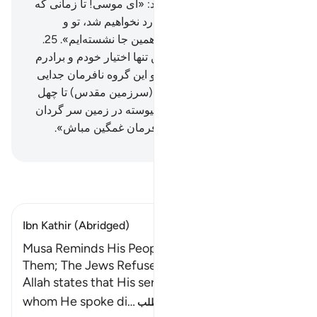
دارید».
24
.
(بنی اسرائیل) گفتند: «ای موسی! تا زمانی که
آن‌ها در آنجا هستند؛ ما هرگز وارد نخواهیم شد، تو و
پروردگارت بروید و بجنگید؛ ما همین جا نشسته‌ایم».
25
.
(موسی) گفت: «پروردگارا! من تنها اختیار خودم و برادرم
(هارون) را دارم؛ پس میان ما و این گروه نافرمان جدایی
بیفکن».
26
.
(الله) فرمود: «آن (سرزمین مقدس) تا چهل
سال بر آن‌ها حرام شده است پیوسته در زمین سر گردان
خواهند بود، پس بر این گروه نافرمان غمگین مباش».
Hussein Taji Kal Dari
-
تفسیر بخوانید
Ibn Kathir (Abridged)
Musa Reminds His People of Allah's Favors on
Them; The Jews Refuse to Enter the Holy Land
Allah states that His servant, Messenger, to
whom He spoke di
…
ادامه مطلب