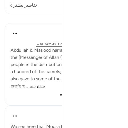
تفاسیر بیشتر
درس‌ها
Prophetic Commentary
۸ سال پیش
·
ارجاع دادن
آیه ۵:۶۱، ۶۷:۲-۷۳، ۹۲:۲-۹۳، ۲۰:۵-۲۶، ۵۱:۲-۵۶
Abdullah b. Mas‘ood narrates: On the Day of Hunayn,
the [Messenger of Allah (saws)] favored some
people in the distribution, giving the family of Aqra‘
a hundred of the camels, and ‘Uyaynah the same. He
also gave to some of the noble Arabs,showing them
prefere...
بیشتر ببین
۵٬۰۸۲
۰
۵
Omar Suleiman
۸ سال پیش
·
ارجاع دادن
آیه ۲۰:۵-۲۶
We see here that Moosa told his people to enter