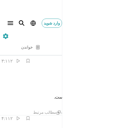
وارد شوید
۱۱۲. Al-Ikhlas
آیه به آیه
خواندن
ترجمه
: Hussein Taji Kal Dari
۳:۱۱۲
ﱉ
ﱊ
م يلد ولم يولد ٣
ﱋ
ﱌ
ﱍ
َمْ يَلِدْ وَلَمْ يُولَدْ ٣
نه (فرزندی) زاده و نه زاده شده است.
تفاسیر
درس ها
بازتاب ها
حدیث
مطالب مرتبط
۴:۱۱۲