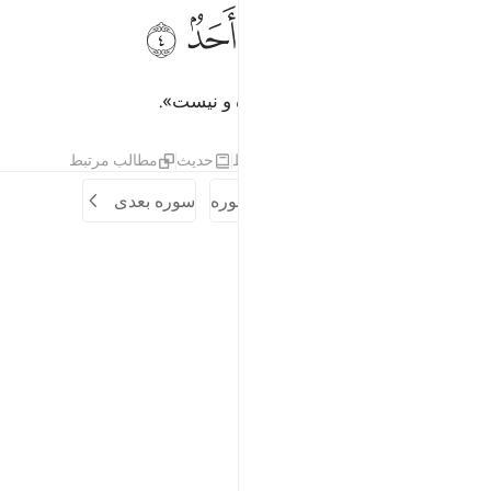
ﱎ
ﱏ
لم يكن له كفوا احد ٤
ﱐ
ﱑ
ﱒ
ﱓ
َلَمْ يَكُن لَّهُۥ كُفُوًا أَحَدٌۢ ٤
و هیچ کس همانند و همتای او نبوده و نیست».
تفاسیر
درس ها
بازتاب ها
قیراط
حدیث
مطالب مرتبط
سوره قبلی
آغاز سوره
سوره بعدی