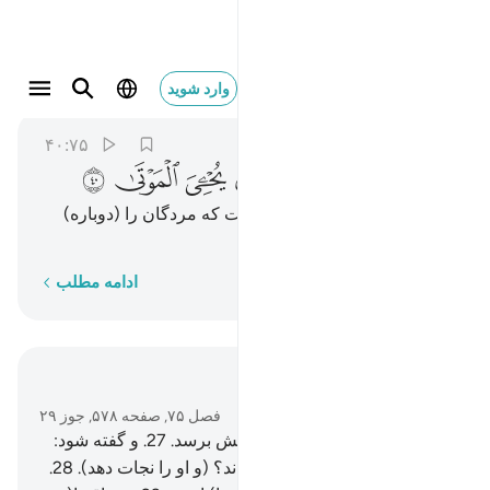
اليس ذالك بقادر على ان يحيي الموتى ٤٠
وارد شوید
Al-Qiyamah
75:40
۴۰:۷۵
ﲣ
ﲤ
ﲥ
ﲦ
ﲧ
ﲨ
ﲩ
ﲪ
آیا (چنین آفریدگاری) قادر نیست که مردگان را (دوباره)
زنده کند؟!
کلمه به کلمه
ادامه مطلب
در متن بخوانید
فصل ۷۵, صفحه ۵۷۸, جوز ۲۹
26
.
آری، چون (جان) به گلوگاهش برسد.
27
.
و گفته شود:
چه کسی است که افسون بخواند؟ (و او را نجات دهد).
28
.