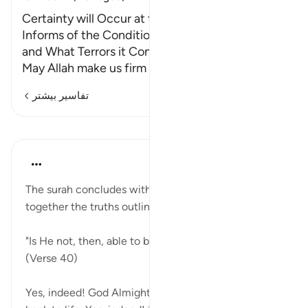
Certainty will Occur at the Time of Death. Allah
Informs of the Condition at the Time of Death
and What Terrors it Contains.
May Allah make us firm at
…
ادامه مطلب
تفاسیر بیشتر
درس‌ها
In the Shade of the Quran
۳۱ هفته پیش
·
ارجاع دادن
آیه ۴۰:۷۵
The surah concludes with a note that brings
together the truths outlined through its verses:
"Is He not, then, able to bring the dead back to life?"
(Verse 40)
Yes, indeed! God Almighty is able to bring the dead