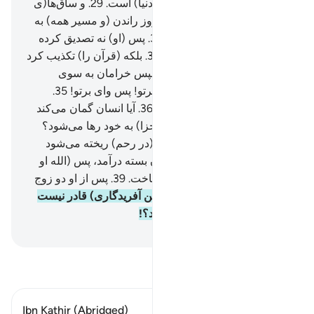
و یقین کند که زمان جدایی (از دنیا) است.
29
.
و ساق‌ها(ی
پایش) به هم بپیچد.
30
.
در آن روز راندن (و مسیر همه) به
سوی پروردگارت خواهد بود.
31
.
پس (او) نه تصدیق کرده
است و نه نماز گزارده است.
32
.
بلکه (قرآن را) تکذیب کرد
و (از ایمان) روی گرداند.
33
.
سپس خرامان به سوی
خانواده‌اش بازگشت.
34
.
وای برتو! پس وای برتو!
35
.
بازهم وای برتو! پس وای برتو!
36
.
آیا انسان گمان می‌کند
که (بی‌هدف و بدون حساب و جزا) به خود رها می‌شود؟
37
.
آیا (او) نطفه‌ای از منی که (در رحم) ریخته می‌شود
نبود؟!
38
.
آنگاه به صورت خون بسته درآمد، پس (الله او
را) آفرید، و درست و استوار ساخت.
39
.
پس از او دو زوج
نر و ماده پدید آورد.
40
.
آیا (چنین آفریدگاری) قادر نیست
که مردگان را (دوباره) زنده کند؟!
Hussein Taji Kal Dari
-
تفسیر بخوانید
Ibn Kathir (Abridged)