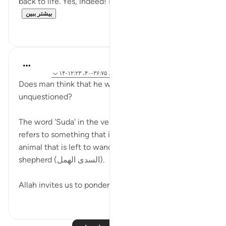
back to life. Yes, indeed! Limitless is He in ...
بیشتر ببین
۰
۰
Hammad Fahim
۲ سال پیش
·
ارجاع دادن
آیه ۱۱۵:۲۳-۱۱۸، ۳۶:۷۵-۴۰، ۱۲:۲۳-۱۴
Does man think that he will be left alone,
unquestioned?
The word 'Suda' in the verse is an interesting word. It
refers to something that is neglected, like the
animal that is left to wander astray without a
shepherd (السدى الهمل).
Allah invites us to ponder...
بیشتر ببین
۴
۱۹