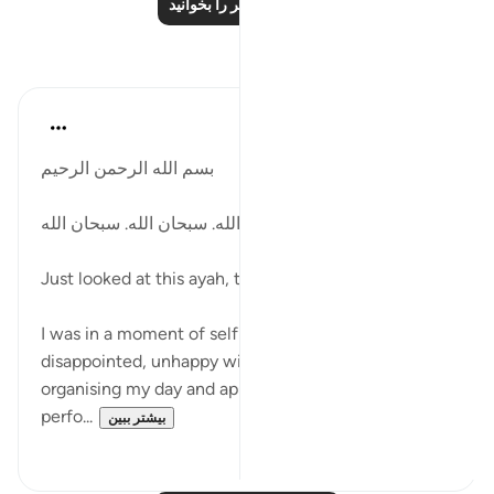
درس‌های بیشتر را بخوانید
بازتاب‌ها
Kulsum Maniar
۴ هفته پیش
·
ارجاع دادن
آیه ۳۷:۷۵-۴۰
بسم الله الرحمن الرحيم
سبحان الله. سبحان الله. سبحان الله.
Just looked at this ayah, then looked at it again.
I was in a moment of self criticism. Blaming myself,
disappointed, unhappy with the way I was
organising my day and apportioning my time and
perfo...
بیشتر ببین
۴
۲۰