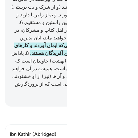
دین خود را برای او خالص گردانند (و از شرک و بت برستی)
به توحید (و دین ابراهیم) روی آورند. و نماز را بر پا دارند و
زکات را بپردازند، و این است آیین راستین و مستقیم.
6
.
بی‌گمان کسانی‌که کافر شدند از اهل کتاب و مشرکان، در
آتش جهنم‌اند که در آن جاودانه خواهند ماند، آنان بدترین
آفریدگان هستند.
7
.
همانا کسانی‌که ایمان آوردند و کارهای
شایسته انجام دادند، آن‌ها بهترین آفریدگان هستند.
8
.
پاداش
آن‌ها نزد پروردگار‌شان باغ‌های (بهشت) جاویدان است که
نهر‌ها از زیر (درختان) آن جاری است، همیشه در آن خواهند
ماند، الله از آن‌ها خشنود است، و آن‌ها (نیز) از او خشنودند،
و این (مقام و پاداش) برای کسی است که از پروردگارش
بترسد.
Hussein Taji Kal Dari
-
تفسیر بخوانید
Ibn Kathir (Abridged)