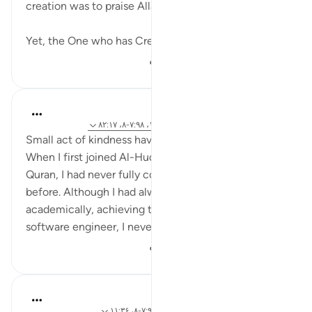
creation was to praise Allah it would not be enough.
Yet, the One who has Created us and ...
بیشتر ببین
۱۵۲
۳
۱۷
hafeez saba
۲ سال پیش
·
ارجاع دادن
آیه ۲۸:۱۳، ۱۵۹:۳، ۷:۹۸-۸، ۸۲:۱۷
Small act of kindness have lasting impact
When I first joined Al-Huda Institute to learn the
Quran, I had never fully completed my tajweed
before. Although I had always excelled
academically, achieving top grades and becoming a
software engineer, I never found...
بیشتر ببین
۲۴۵
۵
۱۱
Dr Maryam Fayyaz
۳ سال پیش
·
ارجاع دادن
آیه ۳۲:۵۰-۳۴، ۷:۹۸-۸، ۱۱:۳۶