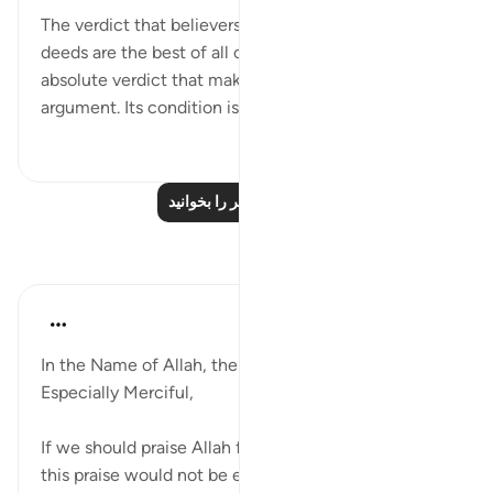
The verdict that believers and those who do good
deeds are the best of all creatures is also an
absolute verdict that makes for no dispute or
argument. Its condition is al...
بیشتر ببین
۱۳۲
۰
۰
درس‌های بیشتر را بخوانید
بازتاب‌ها
Razia Zahra
۲ سال پیش
·
ارجاع دادن
آیه ۷:۹۸
In the Name of Allah, the Most Merciful, the
Especially Merciful,
If we should praise Allah for the entirety of our lives
this praise would not be enough, if the entire