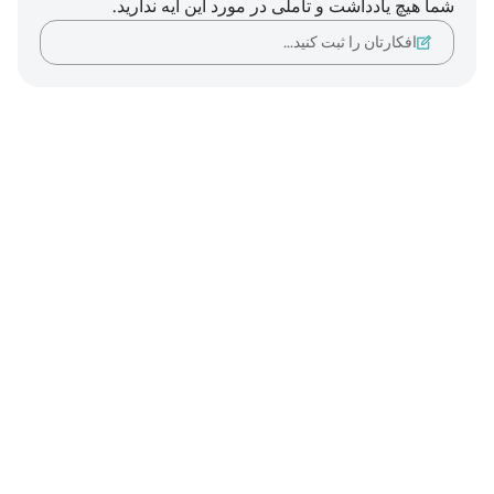
شما هیچ یادداشت و تأملی در مورد این آیه ندارید.
افکارتان را ثبت کنید…
Notes
placeholders
close