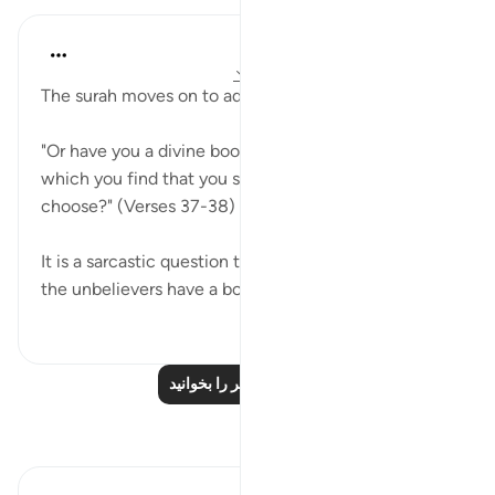
In the Shade of the Quran
۳۱ هفته پیش
·
ارجاع دادن
آیه ۳۷:۶۸-۳۸
The surah moves on to add an element of sarcasm:
"Or have you a divine book which you study, and in
which you find that you shall have all that you
choose?" (Verses 37-38)
It is a sarcastic question that asks whether or not
the unbelievers have a book and if...
بیشتر ببین
۰
۰
درس‌های بیشتر را بخوانید
بازتاب‌ها