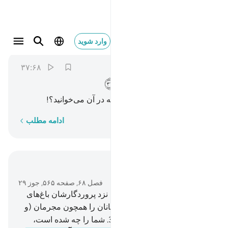
ام لكم كتاب فيه تدرسون ٣٧
وارد شوید
Al-Qalam
68:37
۳۷:۶۸
ﳀ
ﳁ
ﳂ
ﳃ
ﳄ
ﳅ
آیا شما کتابی (آسمانی) دارید که در آن می‌خوانید؟!
کلمه به کلمه
ادامه مطلب
در متن بخوانید
فصل ۶۸, صفحه ۵۶۵, جوز ۲۹
34
.
به راستی برای پرهیزگاران نزد پروردگار‌شان باغ‌های
پر نعمت است.
35
.
آیا ما مسلمانان را همچون مجرمان (و
گناهکاران) قرار می‌دهیم؟!.
36
.
شما را چه شده است،