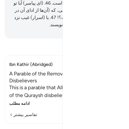
(و تدبیر) من استوار (و محکم) است.
46
.
(ای پیامبر) آیا تو
از آن‌ها مزدی درخواست می‌کنی، که (آن‌ها از ادای آن در
رنجند، و) برایشان سنگین است؟!
47
.
یا (اسرار) غیب نزد
آن‌هاست، پس آنان (از آن) می‌نویسند.
Hussein Taji Kal Dari
-
تفسیر بخوانید
Ibn Kathir (Abridged)
A Parable of the Removal of the Earnings of the
Disbelievers
This is a parable that Allah made of the behavior
of the Quraysh disbelievers with the gre
…
ادامه مطلب
تفاسیر بیشتر
درس‌ها