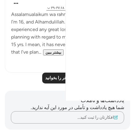
Maimona Aziz
۱۲ هفته پیش
·
ارجاع دادن
آیه ۱۵۵:۲-۱۵۶، ۳۷:۶۸-۳۹
Assalamualaikum wa rahmatullahi wa barakatuhu.
I’m 16, and Alhamdulillah. I’ve never really
experienced any great loss, nor did I have any
planning with regard to my future until I turned 14 /
15 yrs. I mean, it has never really happened to me
that I’ve plan...
بیشتر ببین
۵
۱۱
بازتاب‌های بیشتر را بخوانید
یادداشت‌ها و تأملات
شما هیچ یادداشت و تأملی در مورد این آیه ندارید.
افکارتان را ثبت کنید…