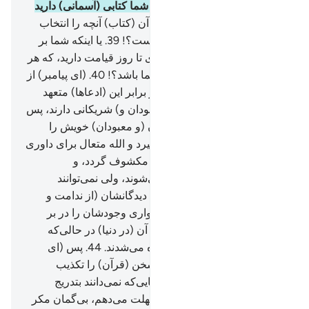
چگونه داوری می‌کنید؟!
37
.
آیا شما کتابی (آسمانی) دارید
که در آن می‌خوانید؟!
38
.
و در آن (کتاب) آنچه را انتخاب
کنید، برای شما (نوشته شده) است؟!
39
.
یا اینکه شما بر
(عهدۀ) ما عهد و پیمان استواری تا روز قیامت دارید، که هر
چه را حکم کنید، (حق) برای شما باشد؟!
40
.
(ای پیامبر) از
آن‌ها بپرس، کدام یک از آنان در برابر این (ادعا‌ها) متعهد
است؟!
41
.
و یا اینکه آن‌ها (معبودان و) شریکانی دارند، پس
اگر است می‌گویند باید شریکان (و معبودان) خویش را
بیاورند.
42
.
روزی‌که (کار بالا گیرد و الله متعال برای داوری
میان خلائق بیاید) ساق برهنه و مکشوف گردد، و
(مشرکان) دعوت به سجود می‌شوند، ولی نمی‌توانند
(سجده کنند).
43
.
(در حالی‌که) دیدگانشان (از ندامت و
خجالت) فرو افتاده و ذلّت و خواری وجود‌شان را در بر
گرفته است، و یقیناً که پیش از آن (در دنیا) در حالی‌که
سالم بودند به سجود فرا خوانده می‌شدند.
44
.
پس (ای
پیامبر) مرا با آن کسی‌که این سخن (قرآن) را تکذیب
می‌کند وا‌گذار، ما آنان را از آنجایی‌که نمی‌دانند بتدریج
خواهیم گرفت.
45
.
و به آن‌ها مهلت می‌دهم، بی‌گمان مکر