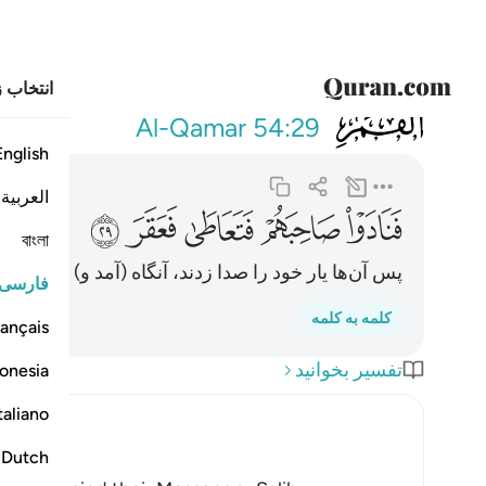
انتخاب ز
054
فنادوا صاحبهم 
Al-Qamar
54:29
English
العربية
ﱋ
ﱌ
ﱍ
ﱎ
ﱏ
বাংলা
پس آن‌ها یار خود را صدا زدند، آنگاه (آمد و) دست بکا
فارسی
کلمه به کلمه
ançais
تفسیر بخوانید
onesia
taliano
Dutch