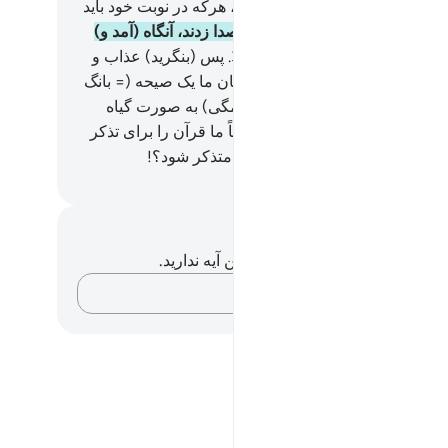
 آن‌ها (و ناقه) تقسیم شده است، هرکه در نوبت خود باید
ر شود.
29
.
پس آن‌ها یار خود را صدا زدند، آنگاه (آمد و)
 بکار شد و (شتر را) پی کرد.
30
.
پس (بنگرید) عذاب و
ار‌های من چگونه بود؟!
31
.
بی‌گمان ما یک صیحه (= بانگ
باری) بر آن‌ها فرستادیم، پس (همگی) به صورت گیاه
 خردشده‌ای در آمدند.
32
.
و یقیناً ما قرآن را برای تذکر
ن نمودیم، پس آیا کسی هست که متذکر شود؟!
Hussein Taji Kal D
داشت‌ها و تأملات
هیچ یادداشت و تأملی در مورد این آیه ندارید.
افکارتان را ثبت کنید…