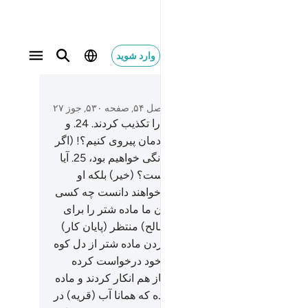
وارد شوید
متن بخوانید
فصل ۵۴, صفحه ۵۳۰, جوز ۲۷
(قوم) ثمود (نیز) هشدار دهندگان را تکذیب کردند.
24
.
و
د: «آیا از یک بشری از (جنس) خودمان پیروی کنیم؟! (اگر
 کنیم) آنگاه ما در گمراهی و دیوانگی خواهیم بود،
25
.
آیا
یان ما تنها بر او وحی نازل شده است؟ (خیر) بلکه او
غگوی خود پسند است».
26
.
فردا خواهند دانست چه کسی
غگوی خود پسند است.
27
.
بی‌گمان ما ماده شتر را برای
ایش آن‌ها می‌فرستیم، پس (ای صالح) منتظر (پایان کار)
 باش و صبر پیشه کن. [بیرون آوردن ماده شتر از دل کوه
زه‌ای بود که قوم صالح از پیامبر خود درخواست کرده
د، و این معجزه تحقق یافت ولی باز هم انکار کردند و ماده
را پی کردند.]
28
.
و به آن‌ها خبر ده که همانا آب (قریه) در