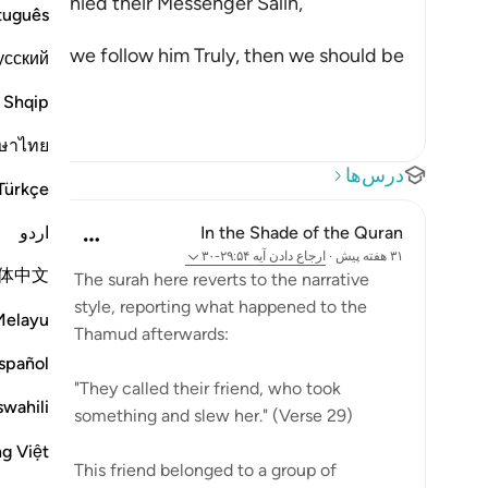
hamud denied their Messenger Salih,
tuguês
فَقَالُواْ 
-- shall we follow him Truly, then we should be
усский
ادام
Shqip
ษาไทย
درس‌ها
Türkçe
اردو
In the Shade of the Quran
۳۱ هفته پیش
·
ارجاع دادن
آیه ۲۹:۵۴-۳۰
体中文
The surah here reverts to the narrative
style, reporting what happened to the
Melayu
Thamud afterwards:
spañol
"They called their friend, who took
swahili
something and slew her." (Verse 29)
ng Việt
This friend belonged to a group of