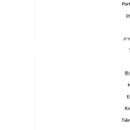
Allah states here that the people of T
میان
Por
أَبَشَراً مِّنَّا وَحِداً نَّتَّبِعُهُ إِنَّآ إِذاً لَّفِى ضَلَـلٍ وَسُعُرٍ
حاض
(And they said: "A man, alone among us 
р
دست
in error and distress!") They said
…
ه مطلب
هشد
مرگ
تفاسیر بیشتر
خشک
ภา
آسا
بازتاب‌ها
ari
-
Sherene Mansor
یاد
۴ سال پیش
·
ارجاع دادن
آیه ۸:۶۰، ۲۷:۵۴-۲۹
简
#QuranWeeklyDose
شما 
#AllahLoves
#MissionStatement
E
Allah SWT loves those who practice
Ki
justice.
Allah SWT loves those who put things
Tiế
where they belong.