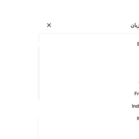
بان
وارد شوید
فتعاطى فعقر ٢٩
در 
۲۹:۵۴
.
23
گفتن
چنین
ر شد و (شتر را) پی کرد.
از م
درو
ادامه مطلب
Fr
درو
آزم
Ind
شان
معج
I
Ibn Kathir (Abridged)
بودن
The Story of Thamud
شتر 