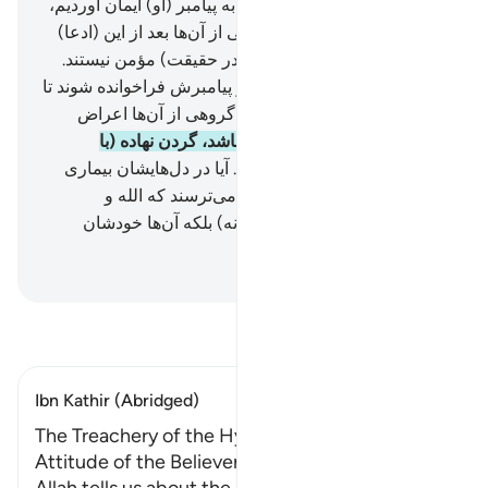
(منافقان) می‌گویند: «به الله و به پیامبر (او) ایمان آوردیم،
و اطاعت کردیم» سپس گروهی از آن‌ها بعد از این (ادعا)
روی گردان می‌شوند، و اینان (در حقیقت) مؤمن نیستند.
48
.
و هنگامی‌که به‌سوی الله و پیامبرش فرا‌خوانده شوند تا
در میانشان داوری کند، ناگهان گروهی از آن‌ها اعراض
می‌کنند.
49
.
و اگر حق با آن‌ها باشد، گردن نهاده (با
سرعت) به‌سوی او می‌آیند.
50
.
آیا در دل‌هایشان بیماری
است؟ یا تردید و شک دارند؟ یا می‌ترسند که الله و
پیامبرش بر آن‌ها ستم کنند؟! (نه) بلکه آن‌ها خود‌شان
ستمگرند.
Hussein Taji Kal Dari
-
تفسیر بخوانید
Ibn Kathir (Abridged)
The Treachery of the Hypocrites and the
Attitude of the Believers