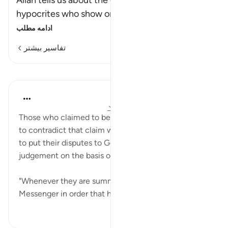
Allah tells us about the characteristics of the
hypocrites who show one thing while h
…
ادامه مطلب
تفاسیر بیشتر
درس‌ها
In the Shade of the Quran
۳۱ هفته پیش
·
ارجاع دادن
آیه ۴۸:۲۴-۴۹
Those who claimed to be believers did not hesitate
to contradict that claim when they were summoned
to put their disputes to God's Messenger for
judgement on the basis of His law:
"Whenever they are summoned to God and His
Messenger in order that he might jud...
بیشتر ببین
۰
۰