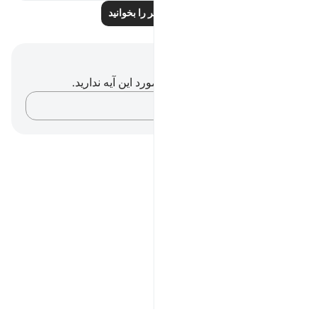
درس‌های بیشتر را بخوانید
یادداشت‌ها و تأملات
شما هیچ یادداشت و تأملی در مورد این آیه ندارید.
افکارتان را ثبت کنید…
Notes
placeholders
close