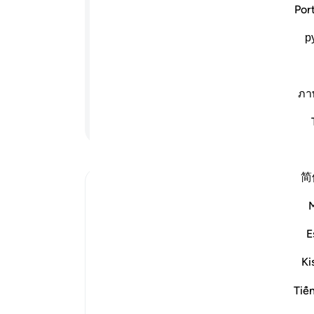
شما 
Por
چراغدانی است که در آن چراغی (افروخته)
р
ه گویی ستاره‌ای درخشان است، این چراغ
که نه شرقی است و نه غربی، نزدیک است
ت افزون بر نور، و الله هر کس را
ل‌ها می‌زند، و الله به هر چیزی آگاه است.
ภา
ادامه مطلب
简
Ibn Kathir (Abridged)
The Parable of the Light of Allah
`Ali bin Abi Talhah reported that Ibn `A
E
اللَّهُ نُورُ السَّمَـوَتِ وَالاٌّرْضِ
Ki
(Allah is the Light of the heavens and 
of the heavens and the earth. Ibn Juray
Tiế
the A
…
ادامه مطلب