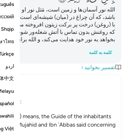
tuguês
الله نور آسمان‌ها و زمین است، مَثل نور او همانند 
усский
باشد، که آن چراغ در (میان) شیشه‌ای است، آن شیش
با (روغن) درخت پر برکت زیتون افروخته می‌شود، 
Shqip
که روغنش بدون تماس با آتش شعله‌‌ور شود، نوری اس
بخواهد به نور خود هدایت می‌کند، و الله برای مردم مث
ษาไทย
کلمه به کلمه
Türkçe
اردو
تفسیر بخوانید
体中文
Melayu
bbas said:
spañol
swahili
the earth.) means, the Guide of the inhabitants
j said: "Mujahid and Ibn `Abbas said concerning
ng Việt