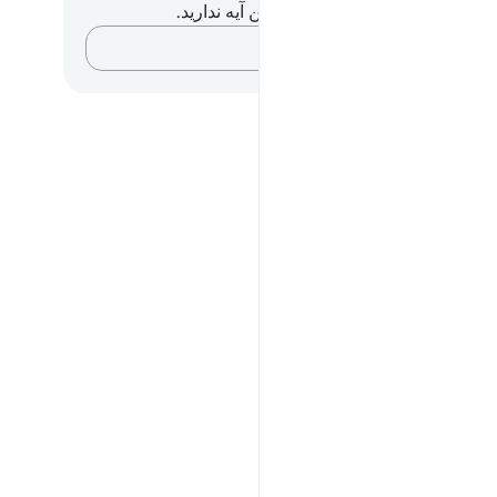
هیچ یادداشت و تأملی در مورد این آیه ندارید.
افکارتان را ثبت کنید…