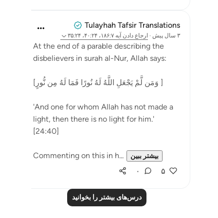
Tulayhah Tafsir Translations
۳ سال پیش
·
ارجاع دادن
آیه ۱۸۶:۷، ۴۰:۲۴، ۳۵:۲۴
At the end of a parable describing the
disbelievers in surah al-Nur, Allah says:
[وَمَن لَّمْ يَجْعَلِ اللَّهُ لَهُ نُورًا فَمَا لَهُ مِن نُّورٍ ]
'And one for whom Allah has not made a
light, then there is no light for him.'
[24:40]
Commenting on this in h...
بیشتر ببین
۰
۵
درس‌های بیشتر را بخوانید