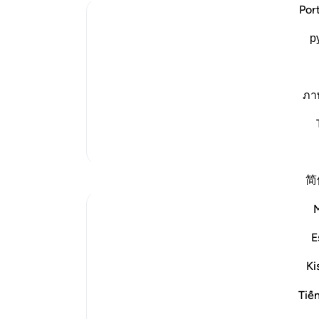
کفر 
Por
Ibn Kathir (Abridged)
فدیه
р
عذاب
Neither Repentance of the Disbelieve
ari
-
the Day of Resurrection Shall be Acce
Allah threatens and warns those who re
ภา
thereafter insist on disbelief until dea
یاد
…
shall be
شما 
ادامه مطلب
تفاسیر بیشتر
بازتاب‌ها
简
Razia Zahra
۲ سال پیش
·
ارجاع دادن
آیه ۸۶:۳-۹۰
E
In the Name of Allah, the Most Merciful,
the Especially Merciful,
Ki
Tiế
Advice to myself perchance it could
benefit another.