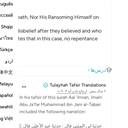
tuguês
усский
r Upon Death, Nor His Ransoming Himself on
pted
Shqip
vert to disbelief after they believed and who
ษาไทย
th. He states that in this case, no repentance
Türkçe
اردو
درس‌ها
体中文
Melayu
Tulayhah Tafsir Translations
۲ سال پیش
·
ارجاع دادن
آیه ۹۰:۳
spañol
In his tafsir of this surah Aal 'Imran, Imam
Abu Ja'far Muhammad ibn Jarir al-Tabari
swahili
included the following narration:
ng Việt
[حدثنا ابن المثنى قال : حدثنا عبد الأعلى قال :