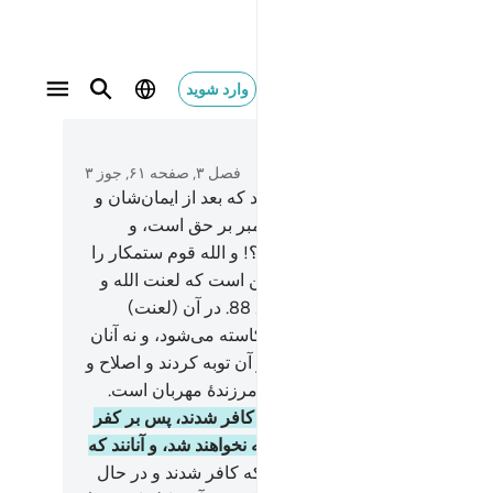
وارد شوید
لضالون ٩٠
متن بخوانید
فصل ۳, صفحه ۶۱, جوز ۳
چگونه الله قومی را هدایت می‌کند که بعد از ایمان‌شان و
از آنکه) گواهی دادند به اینکه پیامبر بر حق است، و
شان دلایل روشن آمد، کافر شدند؟! و الله قوم ستمکار را
ت نمی‌کند.
87
.
آنان جزای‌شان این است که لعنت الله و
تگان و مردم همگی بر آن‌هاست.
88
.
در آن (لعنت)
انه می‌مانند، نه عذاب از ایشان کاسته می‌شود، و نه آنان
 یابند.
89
.
مگر کسانی‌که پس از آن توبه کردند و اصلاح و
تکاری نمودند، پس بی‌گمان الله آمرزندۀ مهربان است.
همانا کسانی‌که پس از ایمان خود کافر شدند، پس بر کفر
) افزودند، هرگز توبه آنان پذیرفته نخواهند شد، و آنانند که
گمراهانند.
91
.
به درستی کسانی‌که کافر شدند و در حال