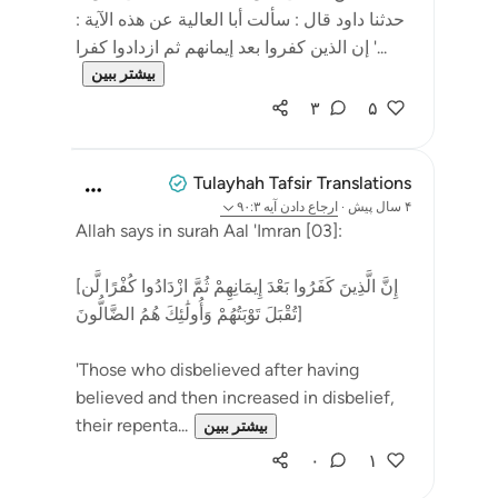
حدثنا داود قال : سألت أبا العالية عن هذه الآية :
' إن الذين كفروا بعد إيمانهم ثم ازدادوا كفرا...
بیشتر ببین
۳
۵
Tulayhah Tafsir Translations
۴ سال پیش
·
ارجاع دادن
آیه ۹۰:۳
Allah says in surah Aal 'Imran [03]:
[إِنَّ الَّذِينَ كَفَرُوا بَعْدَ إِيمَانِهِمْ ثُمَّ ازْدَادُوا كُفْرًا لَّن
تُقْبَلَ تَوْبَتُهُمْ وَأُولَٰئِكَ هُمُ الضَّالُّونَ]
'Those who disbelieved after having
believed and then increased in disbelief,
their repenta...
بیشتر ببین
۰
۱