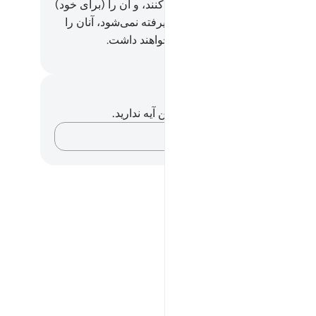
مردند، اگر چه زمین را پر از طلا کنند، و آن را (برای خود)
 دهند، هرگز از هیچ یک از آن‌ها پذیرفته نمی‌شود، آنان را
ی دردناک خواهد بود، و یاورانی نخواهند داشت.
Hussein Taji Kal D
داشت‌ها و تأملات
هیچ یادداشت و تأملی در مورد این آیه ندارید.
افکارتان را ثبت کنید…