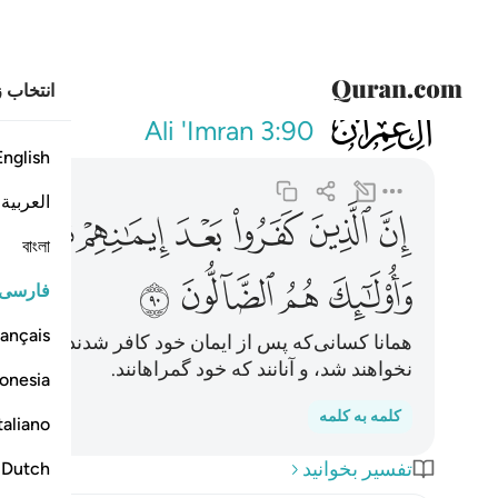
انتخاب ز
003
ان الذين كفروا ب
Ali 'Imran
3:90
English
العربية
ﲡ
ﲢ
ﲣ
ﲤ
ﲥ
ﲦ
ﲧ
বাংলা
ﲬ
ﲭ
ﲮ
ﲯ
فارسی
ançais
همانا کسانی‌که پس از ایمان خود کافر شدند، پس بر ک
نخواهند شد، و آنانند که خود گمراهانند.
onesia
کلمه به کلمه
taliano
تفسیر بخوانید
Dutch