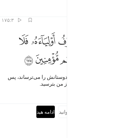
تفاسیر
درس ها
بازتاب ها
۱۷۵:۳
ﱒ
ﱓ
ﱔ
ﱕ
ﱖ
ﱗ
نما ذالكم الشيطان يخوف اولياءه فلا تخافوهم وخافون ان كنتم مومنين ٧٥
ِنَّمَا ذَٰلِكُمُ ٱلشَّيْطَـٰنُ يُخَوِّفُ أَوْلِيَآءَهُۥ فَلَا تَخَافُوهُمْ وَخَافُونِ إِن كُنتُم مُّؤْمِنِينَ ٥
ﱘ
ﱙ
ﱚ
ﱛ
ﱜ
ﱝ
(در حقیقت) این شیطان است که دوستانش را می‌ترساند، پس
اگر ایمان دارید از آن‌ها نترسید، و از من بترسید.
تفاسیر
درس ها
بازتاب ها
سوره را کامل بخوانید
ادامه هید