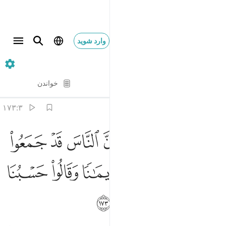
وارد شوید
۳. Ali 'Imran
آیه به آیه
خواندن
ترجمه
: Hussein Taji Kal Dari
۱۷۳:۳
ﳅ
ﳆ
ﳇ
ﳈ
ﳉ
ﳊ
ﳋ
ﳌ
لذين قال لهم الناس ان الناس قد جمعوا لكم فاخشوهم فزادهم ايمانا وقالو
لَّذِينَ قَالَ لَهُمُ ٱلنَّاسُ إِنَّ ٱلنَّاسَ قَدْ جَمَعُوا۟ لَكُمْ فَٱخْشَوْهُمْ
ﳍ
ﳎ
ﳏ
ﳐ
ﳑ
ﳒ
ﳓ
ﳔ
ﳕ
ﳖ