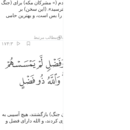
کسانی‌که مردم به آنان گفتند: «مردم (= مشرکان مکه) برای (جنگ
با) شما گرد آمده‌اند، پس از آن‌ها بترسید». (این سخن) بر
ایمان‌شان افزوده و گفتند: «الله ما را بس است، و بهترین حامی
است».
تفاسیر
درس ها
بازتاب ها
حدیث
مطالب مرتبط
۱۷۴:۳
ﱁ
ﱂ
ﱃ
ﱄ
ﱅ
ﱆ
ﱇ
انقلبوا بنعمة من الله وفضل لم يمسسهم سوء واتبعوا رضوان الله والله
َٱنقَلَبُوا۟ بِنِعْمَةٍۢ مِّنَ ٱللَّهِ وَفَضْلٍۢ لَّمْ يَمْسَسْهُمْ سُوٓءٌۭ وَٱتَّبَعُوا۟ رِضْوَٰنَ ٱللَّهِ ۗ
ﱈ
ﱉ
ﱊ
ﱋﱌ
ﱍ
ﱎ
ﱏ
ﱐ
ﱑ
پس به نعمت و فضل الله (از میدان جنگ) بازگشتند، هیچ آسیبی به
آنان نرسید، و خشنودی الله را پیروی کردند، و الله دارای فضل و
بخشش بزرگی است.