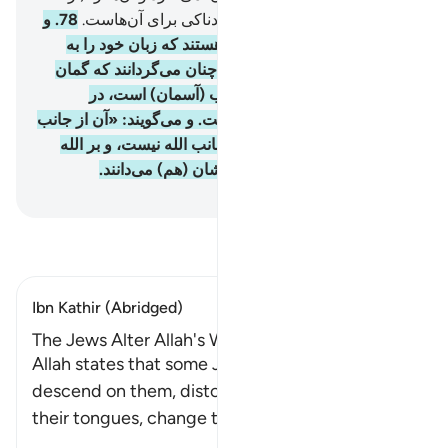
گناه) پاک نمی‌سازد و عذاب دردناکی برای آن‌هاست.
78
.
و
از میان آن‌ها (= یهود) گروهی هستند که زبان خود را به
(هنگام تلاوت) کتاب (آسمانی) چنان می‌گردانند که گمان
کنید (آنچه را می‌خوانند) از کتاب (آسمان) است، در
حالی‌که از کتاب (آسمانی) نیست. و می‌گویند: «آن از جانب
الله است»؛ در صورتی که از جانب الله نیست، و بر الله
دروغ می‌بندند در حالی‌که خودشان (هم) می‌دانند.
Hussein Taji Kal Dari
-
تفسیر بخوانید
Ibn Kathir (Abridged)
The Jews Alter Allah's Words
Allah states that some Jews, may Allah's curses
descend on them, distort Allah's Words with
their tongues, change them fro
…
ادامه مطلب