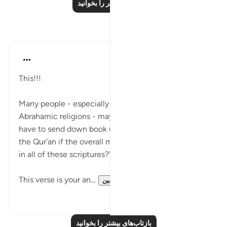
درس‌های بیشتر را بخوانید
بازتاب‌ها
Muhammad Zyam
۲۱ هفته پیش
·
ارجاع دادن
آیه ۷۸:۳
This!!!
Many people - especially newly reverts from other
Abrahamic religions - may think ‘why would Allah
have to send down book upon book, and eventually
the Qur’an if the overall message has been the same
in all of these scriptures?’
This verse is your an...
بیشتر ببین
۰
۵
بازتاب‌های بیشتر را بخوانید