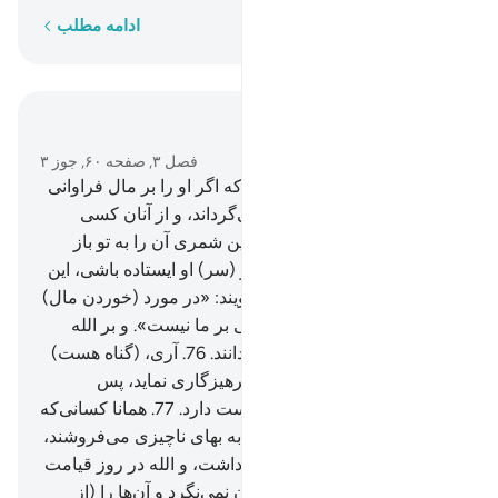
کلمه به کلمه
ادامه مطلب
در متن بخوانید
فصل ۳, صفحه ۶۰, جوز ۳
75
.
و از اهل کتاب کسی است که اگر او را بر مال فراوانی
امین شمری، آن را به تو باز می‌گرداند، و از آنان کسی
است که اگر او را بر دیناری امین شمری آن را به تو باز
نمی‌گرداند، مگر تا زمانی که بر (سر) او ایستاده باشی، این
بدان خاطر است که آنان می‌گویند: «در مورد (خوردن مال)
امییّن (عرب‌ها، غیر یهود) گناهی بر ما نیست». و بر الله
دروغ می‌بندند، در حالی‌که می‌دانند.
76
.
آری، (گناه هست)
هر که به پیمان خود وفا کند و پرهیزگاری نماید، پس
بی‌گمان الله پرهیزگاران را دوست دارد.
77
.
همانا کسانی‌که
پیمان الله و سوگندهای خود را به بهای ناچیزی می‌فروشند،
آن‌ها بهره‌ای در آخرت نخواهند داشت، و الله در روز قیامت
با آن‌ها سخن نمی‌گوید، و به آنان نمی‌نگرد و آن‌ها را (از