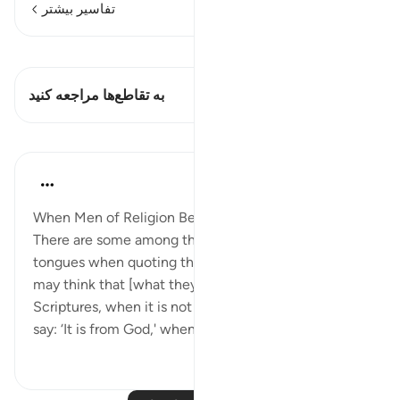
تفاسیر بیشتر
مشاهده قیراط
این آیه دارد 1 تقاطع‌ها
به تقاطع‌ها مراجعه کنید
درس‌ها
In the Shade of the Quran
۳۱ هفته پیش
·
ارجاع دادن
آیه ۷۸:۳
When Men of Religion Become Corrupt
There are some among them who twist their
tongues when quoting the Scriptures, so that you
may think that [what they say] is from the
Scriptures, when it is not from the Scriptures. They
say: ‘It is from God,' when it is not...
بیشتر ببین
۰
۰