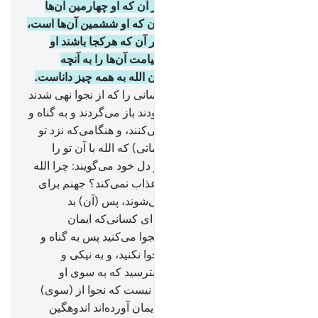
نجوایی میان سه نفر نباشد مگر آن که او چهارمین آن‌ها
است، و پنج نفری نیست مگر آن که او ششمین آن‌ها است،
و نه کمتر از آن و نه بیشتر، مگر آن که هرکجا باشند او
همراه آن‌ها است، سپس روز قیامت آن‌ها را به آنچه
کرده‌اند باخبر می‌سازد، بی‌گمان الله به همه چیز داناست.
8
.
(ای پیامبر!) مگر ندیده‌ای کسانی را که از نجوا نهی شدند
سپس به آنچه از آن نهی شده بودند باز می‌گردند و به گناه و
تجاوز و نافرمانی پیامبر نجوا می‌کنند، و هنگامی‌که نزد تو
می‌آیند تو را تحیتّی گویند (با کلماتی) که الله با آن تو را
تحیت و سلام نگفته است، و در دل خود می‌گویند: چرا الله
ما را به (کیفر) آنچه می‌گوییم عذاب نمی‌کند؟ جهنم برای
آن‌ها کافی است، به آن وارد می‌شوند، پس (آن) بد
(سرانجام و) جایگاهی است.
9
.
ای کسانی‌که ایمان
آورده‌اید! هنگامی‌که با یکدیگر نجوا می‌کنید پس به گناه و
تجاوز و نافرمانی رسول الله نجوا نکنید، و به نیکی و
پرهیزگاری نجوا کنید، و از الله بترسید که به سوی او
محشور خواهید شد.
10
.
جز این نیست که نجوا از (سوی)
شیطان است، تا کسانی را که ایمان آورده‌اند اندوهگین