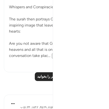
۳۱ هفته پیش
·
ارجاع دادن
آیه ۷:۵۸
Whispers and Conspiracies
The surah then portrays God's presence in an
inspiring image that leaves a telling effect on our
hearts:
Are you not aware that God knows all that is in the
heavens and all that is on earth? Never can a secret
conversation take plac...
بیشتر ببین
۰
۰
درس‌های بیشتر را بخوانید
بازتاب‌ها
najee elhila
۲۵ هفته پیش
·
ارجاع دادن
آیه ۸۸:۲۶-۸۹، ۷:۵۸، ۴۵:۲۹، ۱۸۳:۲، ۵۱:۳۳