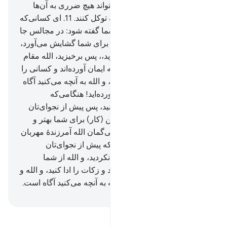
سازد، و جز به فرمان الله نمی‌تواند هیچ ضرری به آن‌ها
برساند، پس مؤمنان باید بر الله توکل کنند.
11
.
ای کسانی‌که
ایمان آورده‌اید! هنگامی‌که به شما گفته شود: در مجالس جا
باز کنید، پس (جا) باز کنید، الله برای شما گشایش می‌آورد،
و هنگامی‌که گفته شود:،،برخیزید،، پس برخیزید، الله مقام
(و درجات) کسانی را از شما که ایمان آورده‌اند و کسانی را
که علم داده شده‌اند بالا می‌برد، و الله به آنچه می‌کنید آگاه
است.
12
.
ای کسانی‌که ایمان آورده‌اید! هنگامی‌که
می‌خواهید با رسول الله نجوا کنید، پس پیش از نجوای‌تان
صدقه‌ای (در راه الله) بدهید، این (کار) برای شما بهتر و
پاکیزه‌تر است. پس اگر نیابید، بی‌گمان الله آمرزندۀ مهربان
است.
13
.
آیا (از فقر) ترسیدید که پیش از نجوای‌تان
صدقاتی دهید؟ پس چون چنین نکردید، و الله از شما
درگذشت، پس نماز را برپا دارید و زکات را ادا کنید، و الله و
پیامبرش را اطاعت کنید، و الله به آنچه می‌کنید آگاه است.
Hussein Taji Kal Dari
-
تفسیر بخوانید