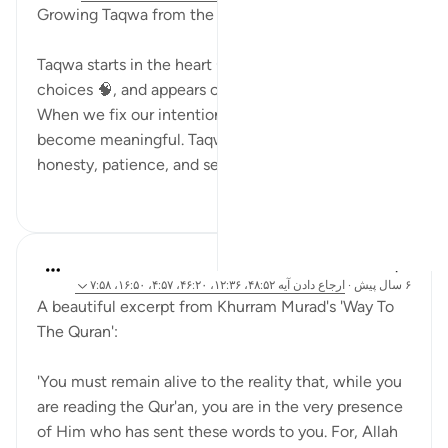
Growing Taqwa from the Heart 🌱
Taqwa starts in the heart ❤️, shows in our daily
choices 🧠, and appears clearly in our character 🤍.
When we fix our intentions for Allah, our actions
become meaningful. Taqwa helps us choose
honesty, patience, and self-contro...
بیشتر ببین
۰
۱۸
A Siddiqui
۶ سال پیش
·
ارجاع دادن
آیه ۴۸:۵۲، ۱۲:۳۶، ۴۶:۲۰، ۴:۵۷، ۱۶:۵۰، ۷:۵۸
A beautiful excerpt from Khurram Murad's 'Way To
The Quran':
'You must remain alive to the reality that, while you
are reading the Qur'an, you are in the very presence
of Him who has sent these words to you. For, Allah