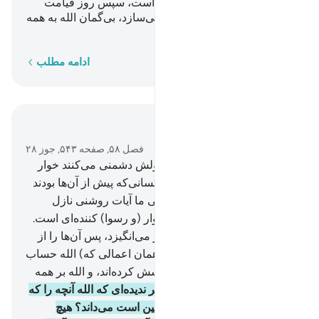
که هرکجا باشند او همراه آن‌ها است، سپس روز قیامت
آن‌ها را به آنچه کرده‌اند باخبر می‌سازد، بی‌گمان الله به همه
چیز داناست.
کلمه به کلمه
ادامه مطلب
در متن بخوانید
فصل ۵۸, صفحه ۵۴۳, جوز ۲۸
5
.
همانا کسانی‌که با الله و رسولش دشمنی می‌کنند خوار
(و ذلیل) می‌شوند، همان‌گونه کسانی‌که پیش از آن‌ها بودند
خوار (و ذلیل) شدند، و به راستی ما آیات روشنی نازل
کردیم و برای کافران عذاب خوار (و رسوا) کننده‌ای است.
6
.
روزی که الله همۀ آن‌ها را بر می‌انگیزد، پس آن‌ها را از
آنچه کرده‌اند باخبر می‌سازد، (همان اعمالی که) الله حساب
آن را نگه داشته و آن‌ها فراموشش کرده‌اند، و الله بر همه
چیز گواه (و ناظر) است.
7
.
مگر ندیده‌ای که الله آنچه را که
در آسمان‌ها و آنچه را که در زمین است می‌داند؟ هیچ