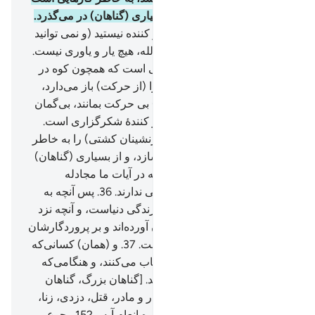
که انجام داده‌اید، و (الله) از بسیاری (گناهان) در می‌گذرد.
31
.
و شما هرگز در زمین عاجز کننده نیستید (و نمی توانید
از او بگریزید) و شما را غیر از الله، هیچ یار و یاوری نیست.
32
.
واز نشانه‌های او کشتی‌هایی است که همچون کوه در
دریا روانند.
33
.
اگر بخواهد باد را (از حرکت) باز می‌دارد،
پس کشتی‌ها بر پشت آن (دریا) بی حرکت بمانند، بی‌گمان
در این نشانه‌هایی برای هر صبر کنندۀ شکر‌‌‌‌‌‌‌گزاری است.
34
.
یا (اگر بخواهد) آن‌ها (= سرنشینان کشتی) را به خاطر
اعمال‌شان نابود (و غرق) می‌سازد، و از بسیاری (گناهان)
در می‌گذرد.
35
.
و (تا) کسانی‌که در آیات ما مجادله
می‌کنند، بدانند که هیچ گریزگاهی ندارند.
36
.
پس آنچه به
شما داده است، متاع زود گذر زندگی دنیاست، و آنچه نزد
الله است برای کسانی‌که ایمان آورده‌اند و بر پروردگارشان
توکّل می‌کنند بهتر و پایدار‌تر است.
37
.
و (همان) کسانی‌که
از گناهان بزرگ و زشتی‌ها اجتناب می‌کنند، و هنگامی‌که
خشمگین شوند، گذشت می‌کنند. [گناهان بزرگ، گناهان
کبیره مانند: شرک، نافرمانی پدر و مادر، قتل، دزدی، زنا،
گواهی دروغ ... می‌باشد (به سوره انعام آیه ـ 152 رجوع