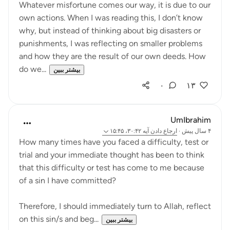
Whatever misfortune comes our way, it is due to our
own actions. When I was reading this, I don’t know
why, but instead of thinking about big disasters or
punishments, I was reflecting on smaller problems
and how they are the result of our own deeds. How
do we...
بیشتر ببین
۰
۱۳
UmIbrahim
۴ سال پیش
·
ارجاع دادن
آیه ۳۰:۴۲، ۱۵:۴۵
How many times have you faced a difficulty, test or
trial and your immediate thought has been to think
that this difficulty or test has come to me because
of a sin I have committed?
Therefore, I should immediately turn to Allah, reflect
on this sin/s and beg...
بیشتر ببین