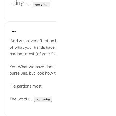
يَا أَيُّهَا الَّذِينَ ...
بیشتر ببین
۱
۳۰
Yasmin Mogahed
۵ سال پیش
·
ارجاع دادن
آیه ۳۰:۴۲
'And whatever affliction befalls you, it is on account
of what your hands have wrought, and (yet) He
pardons most (of your faults).' (Qur’an, 42:30)
Yes. What we have done, we have done to
ourselves, but look how the ayah ends:
'He pardons most.'
The word u...
بیشتر ببین
۴
۲۸