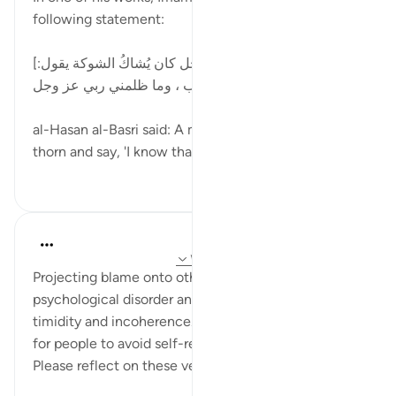
following statement:
[قال الحسن البصري : إِنَّ الرَّجُل كان يُشاكُ الشوكة يقول:
إني لأَعلمُ أنكِ بذنب ، وما ظلمني ربي عز وجل.]
al-Hasan al-Basri said: A man would be pricked by a
thorn and say, 'I know that you a...
بیشتر ببین
۵
۱۲
Dr. Hatem Al-Haj
۴ سال پیش
·
ارجاع دادن
آیه ۳۰:۴۲، ۱۰۵:۵
Projecting blame onto others all the time is a
psychological disorder and a sign of intellectual
timidity and incoherence. It is also the easiest way
for people to avoid self-reckoning and introspection.
Please reflect on these verses: