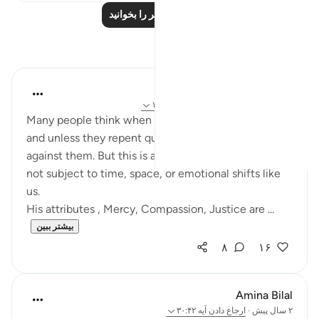
درس‌های بیشتر را بخوانید
بازتاب‌ها
Salihu Abba
سال گذشته
·
ارجاع دادن
آیه ۳۰:۴۲، ۱۵۶:۷
Many people think when they sin, they 'anger' Allah,
and unless they repent quickly, His mood turns
against them. But this is a human projection. Allah is
not subject to time, space, or emotional shifts like
us.
His attributes , Mercy, Compassion, Justice are ...
بیشتر ببین
۸
۱۶
Amina Bilal
۲ سال پیش
·
ارجاع دادن
آیه ۳۰:۴۲