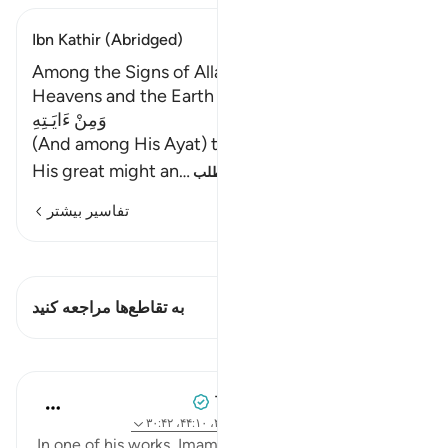
Ibn Kathir (Abridged)
Among the Signs of Allah is the Creation of the
Heavens and the Earth
وَمِنْ ءَايَـتِهِ
(And among His Ayat) the signs which point to
His great might an
…
ادامه مطلب
تفاسیر بیشتر
مشاهده قیراط
این آیه دارد 1 تقاطع‌ها
به تقاطع‌ها مراجعه کنید
درس‌ها
Tulayhah Tafsir Translations
۲ سال پیش
·
ارجاع دادن
آیه ۲۱:۳۲، ۴۱:۳۰، ۴۴:۱۰، ۳۰:۴۲
In one of his works, Imam Ahmad mentioned the