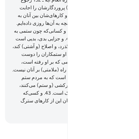
کنید).]
38
.
و کسانی‌که (دعوت) پروردگارشان را اجابت
کردند، و نماز را بر پا می‌دارند، و کارهای‌شان بین آنان به
(صورت) مشورت است، و از آنچه به آن‌ها روزی داده‌ایم.
(در راه الله) انفاق می‌کنند.
39
.
و کسانی‌که چون ستمی به
آن‌ها برسد، انتقام می‌گیرند.
40
.
و جزایی بدی، بدیی است
همانند آن، پس هر کس که در گذرد، و اصلاح (و آشتی) کند،
پاداشش بر الله است، بی‌گمان او ستمکاران را دوست
ندارد.
41
.
و کسی‌که پس از ستمی که بر او رفته است،
انتقام بگیرد، پس اینانند که هیچ راه (ملامتی) بر آنان نیست.
42
.
تنها راه (ملامت) بر کسانی است که به مردم ستم
می‌کنند، و در زمین به ناحق سرکشی (و ستم) می‌کنند،
اینانند که برایشان عذابی دردناک است.
43
.
و کسی‌که
شکیبایی کند، و در گذرد، بی‌گمان این از کارهای سترگ
(پسندیده) است.
Hussein Taji Kal Dari
-
تفسیر بخوانید