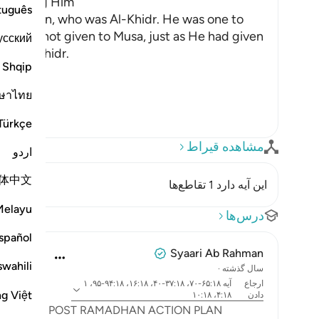
mpanying Him
tuguês
earned man, who was Al-Khidr. He was one to
e had not given to Musa, just as He had given
усский
to Al-Khidr.
Shqip
ษาไทย
Türkçe
مشاهده قیراط
اردو
体中文
این آیه دارد 1 تقاطع‌ها
Melayu
درس‌ها
spañol
Syaari Ab Rahman
swahili
سال گذشته
·
ارجاع
آیه ۶۵:۱۸-۷۰، ۳۷:۱۸-۴۰، ۱۶:۱۸، ۹۴:۱۸-۹۵، ۱
ng Việt
دادن
۴:۱۸، ۱۰:۱۸
POST RAMADHAN ACTION PLAN