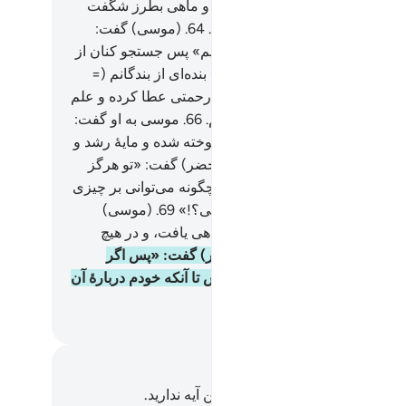
ا از یاد من نبرد تا به یادش باشم، و ماهی بطرز شگفت
ی راه خود را در دریا پیش گرفت».
64
.
(موسی) گفت:
 همان چیزی بود که ما می‌خواستیم» پس جستجو کنان از
 راه باز گشتند.
65
.
پس (در آنجا) بنده‌ای از بندگانم (=
 را یافتند که از جانب خود به او رحمتی عطا کرده و علم
انی از نزد خود به او آموخته بودیم.
66
.
موسی به او گفت:
 از تو پیروی کنم تا از آنچه به تو آموخته شده و مایۀ رشد و
ح است، به من بیاموزی؟».
67
.
(خضر) گفت: «تو هرگز
توانی با من شکیبایی کنی!
68
.
و چگونه می‌توانی بر چیزی
ه (راز) آن آگاه نیستی، شکیبا باشی؟!»
69
.
(موسی)
: «به خواست الله مرا شکیبا خواهی یافت، و در هیچ
 تو را نافرمانی نکنم».
70
.
(خضر) گفت: «پس اگر
هی مرا نمودی، از هیچ چیز مپرس تا آنکه خودم دربارۀ آن
ی تو سخن بگویم».
Hussein Taji Kal D
داشت‌ها و تأملات
هیچ یادداشت و تأملی در مورد این آیه ندارید.