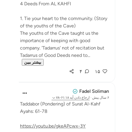
4 Deeds From AL KAHFI
1. Tie your heart to the community. (Story
of the youths of the Cave)
The youths of the Cave taught us the
importance of keeping with good
company. 'Tadarrus' not of recitation but
Tadarrus of Good Deeds need to...
بیشتر ببین
۴
۱۵
Fadel Soliman
۶ سال پیش
·
ارجاع دادن
آیه ۶۱:۱۸-۷۸
Taddabor (Pondering) of Surat Al-Kahf
Ayahs: 61-78
https://youtu.be/gkeAPcwx-3Y