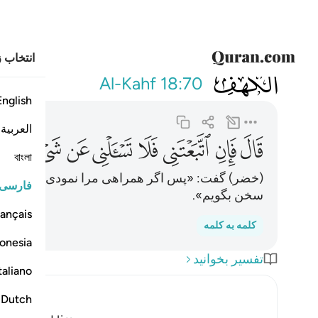
انتخاب ز
018
قال فان اتبعتني 
Al-Kahf
18:70
English
العربية
ﲣ
ﲤ
ﲥ
ﲦ
ﲧ
ﲨ
ﲩ
ﲪ
বাংলা
(خضر) گفت: «پس اگر همراهی مرا نمودی، از هیچ چیز
فارسی
سخن بگویم».
ançais
کلمه به کلمه
onesia
تفسیر بخوانید
taliano
Dutch