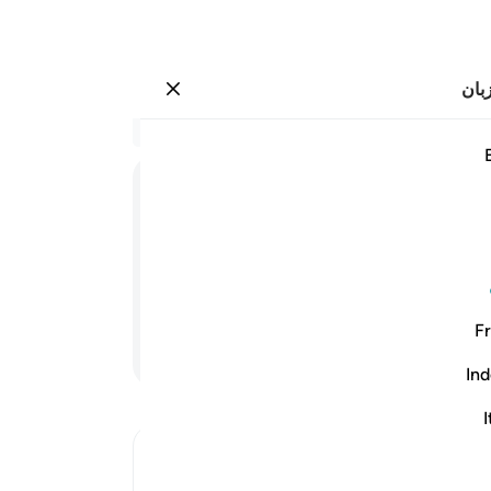
بان
وارد شوید
فلا تسالني عن شيء حتى احدث لك منه ذكرا ٧٠
در 
۷۰:۱۸
.
60
ﲫ
ﲬ
ﲭ
ﲮ
ﲯ
خود
تا ب
 مپرس تا آنکه خودم دربارۀ آن برای تو
خود 
رسی
Fr
کرد
ادامه مطلب
پس 
Ind
(خد
از 
I
هنگا
Ibn Kathir (Abridged)
من 