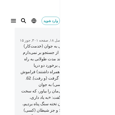
وارد شوید
متن بخوانید
فصل ۱۸, صفحه ۳۰۱, جوز ۱۵
و (بیاد بیاور) هنگامی را که موسی به جوان (خدمت‌کار)
 (یوشع بن نون) گفت: «من دست از جستجو بر نمی‌دارم
ه محل بر‌خورد دو دریا برسم هر چند مدت طولانی به راه
ادامه دهم».
61
.
پس چون به محل برخورد دو دریا
دند، ماهی خود را (که برای تغذیه همراه داشتند) فراموش
ند و ماهی راه خود را در دریا پیش گرفت (و رفت).
62
.
هنگامی‌که (از آنجا) گذشتند، (موسی) به جوان
مت‌کار) خود (یوشع) گفت: «غذای‌مان را بیاور، که سخت
این سفرمان خسته شده‌ایم».
63
.
گفت: «به یاد داری،
می‌که (برای استراحت) به کنار آن تخته سنگ پناه بردیم،
(در آنجا) ماهی را فراموش کردم؛ و جز شیطان (کسی)