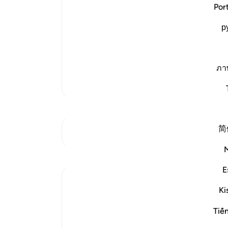
Musa meeting with Al-Khidr and acco
آن ر
Por
Allah tells us what Musa said to that l
آور
whom Allah had given knowledge that H
р
«آن
Musa knowledge that He had not given 
همان
قَالَ لَهُ مُوسَى هَلْ أَتَّبِعُكَ
خضر)
(Mus
…
ادامه مطلب
فراو
ภา
«آیا
تفاسیر بیشتر
صلا
نمی‌
که ب
简
گفت
به تقاطع‌ها مراجعه کنید
کاری
بازتاب‌ها
همرا
برا
E
ari
-
Syaari Ab Rahman
Ki
سال گذشته
·
ارجاع دادن
آیه ۶۰:۱۸-۷۸، ۹:۱۷
JUZ 15
یاد
Tiế
THE LIGHT THAT REJUVENATES YOU IN
شما 