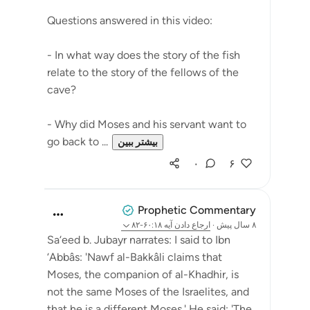
Questions answered in this video:
- In what way does the story of the fish
relate to the story of the fellows of the
cave?
- Why did Moses and his servant want to
go back to ...
بیشتر ببین
۰
۶
Prophetic Commentary
۸ سال پیش
·
ارجاع دادن
آیه ۶۰:۱۸-۸۲
Sa‘eed b. Jubayr narrates: I said to Ibn
‘Abbâs: 'Nawf al-Bakkâli claims that
Moses, the companion of al-Khadhir, is
not the same Moses of the Israelites, and
that he is a different Moses.' He said: 'The