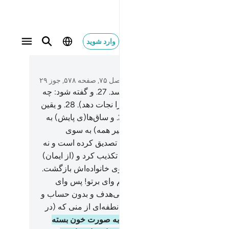
وارد شوید
متن بخوانید
فصل ۷۵, صفحه ۵۷۸, جوز ۲۹
آری، چون (جان) به گلوگاهش برسد.
27
.
و گفته شود: چه
 است که افسون بخواند؟ (و او را نجات دهد).
28
.
و یقین
که زمان جدایی (از دنیا) است.
29
.
و ساق‌ها(ی پایش) به
پیچد.
30
.
در آن روز راندن (و مسیر همه) به سوی
ردگارت خواهد بود.
31
.
پس (او) نه تصدیق کرده است و نه
ز گزارده است.
32
.
بلکه (قرآن را) تکذیب کرد و (از ایمان)
گرداند.
33
.
سپس خرامان به سوی خانواده‌اش بازگشت.
وای برتو! پس وای برتو!
35
.
بازهم وای برتو! پس وای
!
36
.
آیا انسان گمان می‌کند که (بی‌هدف و بدون حساب و
) به خود رها می‌شود؟
37
.
آیا (او) نطفه‌ای از منی که (در
) ریخته می‌شود نبود؟!
38
.
آنگاه به صورت خون بسته