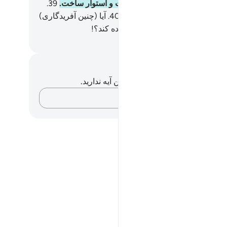
د، پس (الله او را) آفرید، و درست و استوار ساخت.
39
.
ز او دو زوج نر و ماده پدید آورد.
40
.
آیا (چنین آفریدگاری)
 نیست که مردگان را (دوباره) زنده کند؟!
Hussein Taji Kal D
داشت‌ها و تأملات
هیچ یادداشت و تأملی در مورد این آیه ندارید.
افکارتان را ثبت کنید…