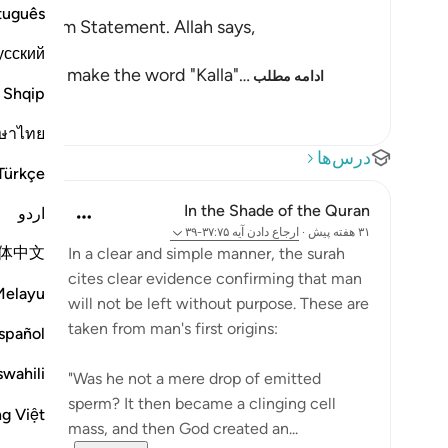
tuguês
h the Firm Statement. Allah says,
усский
s.) If we make the word "Kalla"
…
ادامه مطلب
Shqip
ษาไทย
درس‌ها
Türkçe
In the Shade of the Quran
اردو
۳۱ هفته پیش
·
ارجاع دادن
آیه ۳۷:۷۵-۳۹
体中文
In a clear and simple manner, the surah
cites clear evidence confirming that man
Melayu
will not be left without purpose. These are
taken from man's first origins:
spañol
swahili
"Was he not a mere drop of emitted
sperm? It then became a clinging cell
ng Việt
mass, and then God created an...