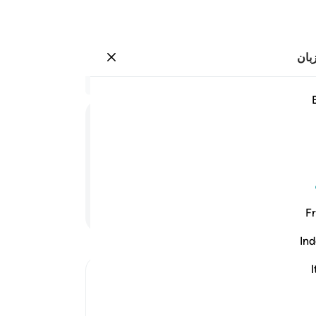
بان
وارد شوید
 فخلق فسوى ٣٨
در 
۳۸:۷۵
.
26
کسی
کند 
رید، و درست و استوار ساخت.
هم ب
پرو
ادامه مطلب
Fr
نما
روی 
Ind
.
34
برتو
I
Ibn Kathir (Abridged)
جزا
Certainty will Occur at the Time of Dea
رحم