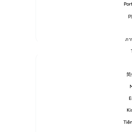
of Death and What Terrors it Contains.
درآم
Por
May Allah make us firm at that time wit
پس ا
كَلاَّ إِذَا بَلَغَتِ التَّرَاقِىَ
р
قادر
(Nay, when it reaches to the collarbone
ari
-
تفاسیر بیشتر
ภา
یاد
بازتاب‌ها
شما 
Kulsum Maniar
۴ هفته پیش
·
ارجاع دادن
آیه ۳۷:۷۵-۴۰
简
بسم الله الرحمن الرحيم
سبحان الله. سبحان الله. سبحان الله.
E
Just looked at this ayah, then looked at it
Ki
again.
Tiế
I was in a moment of self criticism.