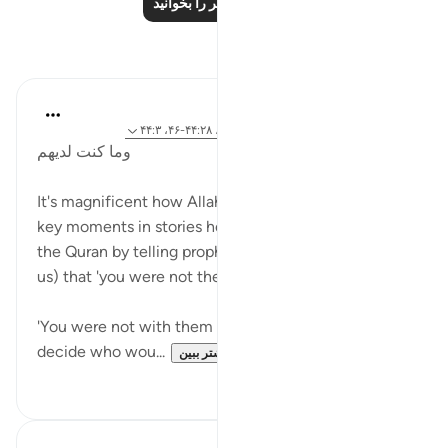
درس‌های بیشتر را بخوانید
بازتاب‌ها
Amer Abbas
۵ سال پیش
·
ارجاع دادن
آیه ۱۰۲:۱۲-۱۰۳، ۴۴:۲۸-۴۶، ۴۴:۳
وما كنت لديهم
It's magnificent how Allah, exalted is He, recounts
key moments in stories he chose to emphasize in
the Quran by telling prophet Mohammed saws (and
us) that 'you were not there when'
'You were not with them when they cast lots to
decide who wou...
بیشتر ببین
۷
۳۰