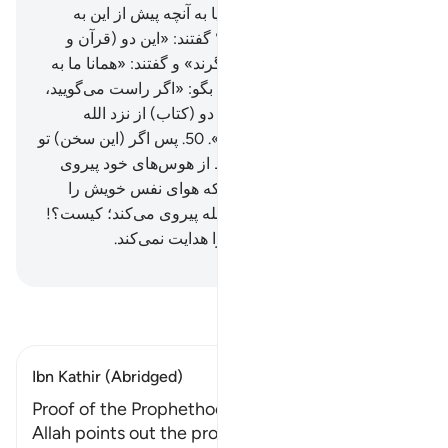
داده شد، داده نشده است؟!» آیا به آنچه پیش از این به
موسی داده شد، کفر نورزیدند؟ گفتند: «این دو (قرآن و
تورات) جادوی تأیید کنندۀ یکدیگرند» و گفتند: «همانا ما به
هر کدام (ازآن‌ها) کافریم».
49
.
بگو: «اگر راست می‌گویید،
پس کتابی هدایت‌کننده‌تر از این دو (کتاب) از نزد الله
بیاورید، تا من از آن پیروی کنم».
50
.
پس اگر (این سخن) تو
را نپذیرفتند، بدان که آن‌ها فقط از هوس‌های خود پیروی
می‌کنند، و گمراه‌تر از آن کس که هوای نفس خویش را
بدون (هیچ) هدایتی از (سوی) الله پیروی می‌کند؛ کیست؟!
بی‌گمان الله گروه ستمکاران را هدایت نمی‌کند.
Hussein Taji Kal Dari
-
تفسیر بخوانید
Ibn Kathir (Abridged)
Proof of the Prophethood of Muhammad ﷺ
Allah points out the proof of the prophethood