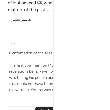
of Muhammad ﷺ, whereby he told others about
matters of the past, a
…
ادامه مطلب
تفاسیر بیشتر
درس‌ها
In the Shade of the Quran
۳۱ هفته پیش
·
ارجاع دادن
آیه ۴۴:۲۸-۴۵
Confirmation of the Message
The first comment on Moses' story confirms the
revelations being given to the Prophet. The Prophet
was telling his people about past events in details
that could not have been gathered except by an
eyewitness. Yet, he was not there...
بیشتر ببین
۰
۰