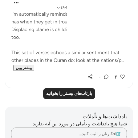
Hana Alasry
۶ سال پیش
·
ارجاع دادن
آیه ۱۶:۵۷، ۴۳:۲۸-۴۸
I'm automatically reminded of the exchange a child
has when they get in trouble. 'I didn't know!'.
Displacing blame is childish but we see it in adults
too.
This set of verses echoes a similar sentiment that
other places in the Quran do; look at the nations/p...
بیشتر ببین
۰
۲
بازتاب‌های بیشتر را بخوانید
یادداشت‌ها و تأملات
شما هیچ یادداشت و تأملی در مورد این آیه ندارید.
افکارتان را ثبت کنید…