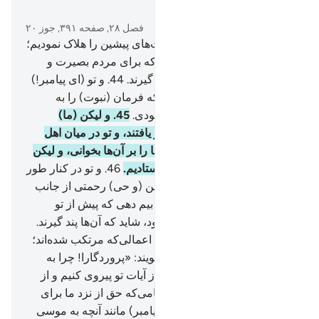
در متن بخوانید
فصل ۲۸, صفحه ۳۹۱, جوز ۲۰
43
.
و به راستی بعد از آنکه امت‌های پیشین را هلاک نمودیم؛
به موسی کتاب (تورات) دادیم که برای مردم بصیرت و
هدایت و رحمت باشد، شاید پند گیرند.
44
.
و تو (ای پیامبر!)
در ناحیه غربی نبودی، هنگامی‌که فرمان (نبوت) را به
موسی دادیم و تو از حاضران نبودی.
45
.
و لیکن (ما)
نسل‌هایی آفریدیم که عمر دراز یافتند، و تو در میان اهل
مدین اقامت نداشتی که آیات ما را بر آن‌ها بخوانی، و لیکن
ما بودیم که (پیامبرانی) می‌فرستادیم.
46
.
و تو در کنار طور
نبودی آنگاه که ندا دادیم، ولی این (و حی) رحمتی از جانب
پروردگارت است؛ تا گروهی را بیم دهی که پیش از تو
بیم‌دهنده‌ای برای آن‌ها نیامده بود، شاید که آن‌ها پند گیرند.
47
.
و اگر آن نبود که به (سبب) اعمالی‌که مرتکب شده‌اند؛
مصیبتی به آن‌ها برسد، آنگاه بگویند: «پروردگارا! چرا به
سوی ما پیامبری نفرستادی تا از آیات تو پیروی کنیم و از
مؤمنان باشیم؟».
48
.
پس هنگامی‌که حق از نزد ما برای
آن‌ها آمد، گفتند: «چرا (به این پیامبر) مانند آنچه به موسی