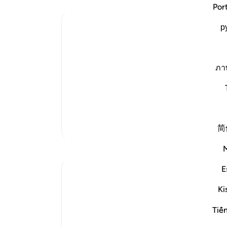
الها
Por
او ر
Ibn Kathir (Abridged)
р
او ر
پس (
Which was revealed in Makkah
Imam Ahmad bin Hanbal, may Allah have
فرعو
said: "We came to `Abdullah and asked h
اند
ภา
طسم
کار 
(Ta Sin Mim.) the two hundred. He said,
چشم
را ب
نمی‌
تفاسیر بیشتر
简
گشت،
دارن
بازتاب‌ها
موس
او ر
E
Fariha Guncha
همۀ 
۶ هفته پیش
·
ارجاع دادن
آیه ۸:۲۸-۹، ۴:۲۸
Ki
(خوا
The ultimate irony of Ashura is our
او ر
perception of it. We remember it as the
Tiế
.
13
day victory was written for Musa (AS),