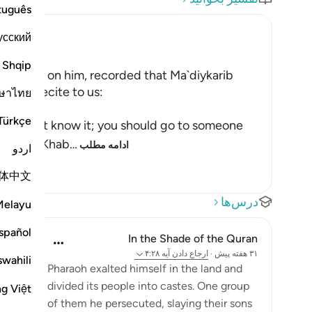
tuguês
усский
Shqip
 mercy on him, recorded that Ma`diykarib
im to recite to us:
ษาไทย
Türkçe
 `I do not know it; you should go to someone
…
who learned it from the Messenger of Allah ﷺ Khab
ادامه مطلب
اردو
体中文
درس‌ها
Melayu
spañol
In the Shade of the Quran
۳۱ هفته پیش
·
ارجاع دادن
آیه ۴:۲۸
swahili
Pharaoh exalted himself in the land and
divided its people into castes. One group
ng Việt
of them he persecuted, slaying their sons