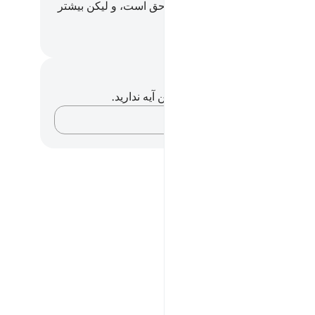
ن نباشد، و تا بداند که وعدۀ الله حق است، و لیکن بیشتر
ا نمی‌دانند.
Hussein Taji Kal D
داشت‌ها و تأملات
هیچ یادداشت و تأملی در مورد این آیه ندارید.
افکارتان را ثبت کنید…