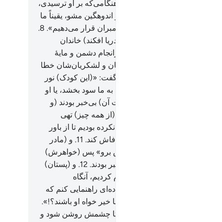
م کردیم که: «او را شیر بده، پس هنگامی‌که بر او ترسیدی،
ا به دریای (نیل) بینداز، و نترس، و اندوهگین مشو، یقیناً ما
ا به تو باز می‌گردانیم و او را از پیامبران قرار می‌دهیم».
8
.
هنگامی‌که مادر موسی او را به دریا افکند) خاندان
ن او را (از آب) بر گرفتند، تا سرانجام دشمن و مایۀ
وه‌شان شود، مسلماً فرعون و هامان و لشکریان‌شان خطا
بودند.
9
.
و (آسیه) همسر فرعون گفت: «(این کودک) نور
 من و توست! او را نکشید، شاید به ما سود بخشد، یا او
ه فرزندی گیریم» و آنان (از عاقبت آن) بی‌خبر بودند (و
فهمیدند).
10
.
و قلب مادر موسی (از همه چیز) تهی
 اگر دل او را (به ایمان) محکم نکرده بودیم تا از باور
دگان باشد، نزدیک بود آن (راز) را فاش کند.
11
.
و (مادر
ی) به خواهر او گفت: «به دنبالش برو» پس (خواهرش)
ا از دور دید، در حالی‌که آن‌ها بی‌خبر بودند.
12
.
و (پستان)
زنان شیر‌ده را از پیش بر او حرام کردیم، آنگاه
هرش) گفت: «آیا شما را به خانواده‌ای راهنمایی کنم که
ا برایتان نگه دارند در حالی‌که آن‌ها خیر خواه او باشند؟!».
پس او را به مادرش باز گرداندیم تا چشمش روشن شود و