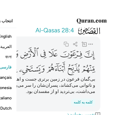
انتخاب ز
028
ان فرعون علا في
Al-Qasas
28:4
English
العربية
ﲞ
ﲟ
ﲠ
ﲡ
ﲢ
ﲣ
ﲤ
বাংলা
ﲨ
ﲩ
ﲪ
ﲫ
ﲬﲭ
فارسی
ançais
بی‌گمان فرعون در زمین برتری جست و اهل آن را گر
و ناتوانی می‌کشاند، پسران‌شان را سر می‌برید و زنا
onesia
می‌داشت، بی‌تردید او از مفسدان بود.
taliano
کلمه به کلمه
Dutch
تفسیر بخوانید