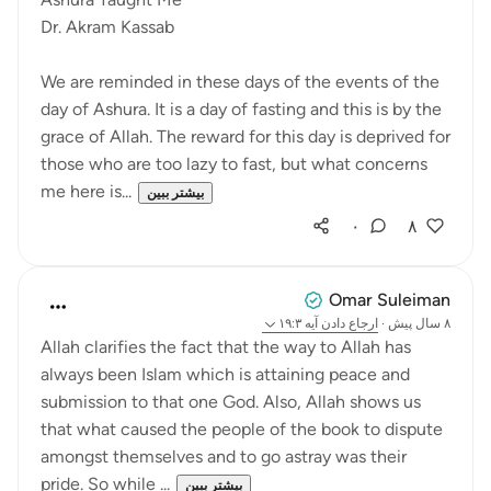
Dr. Akram Kassab
We are reminded in these days of the events of the
day of Ashura. It is a day of fasting and this is by the
grace of Allah. The reward for this day is deprived for
those who are too lazy to fast, but what concerns
me here is...
بیشتر ببین
۰
۸
Omar Suleiman
۸ سال پیش
·
ارجاع دادن
آیه ۱۹:۳
Allah clarifies the fact that the way to Allah has
always been Islam which is attaining peace and
submission to that one God. Also, Allah shows us
that what caused the people of the book to dispute
amongst themselves and to go astray was their
pride. So while ...
بیشتر ببین