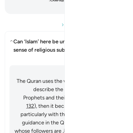
Hussein Taji Kal Dari
-
پرسش و پاسخ‌ها را بخوانید
Can ‘Islam’ here be understood in a general
sense of religious submission?
تغییر وضعیت پاسخ برای Can ‘Islam’ here be understood in a general sense of religious submission?
شفاف سازی
پاسخ دهید
The Quran uses the word ‘Islam’ in Arabic to
describe the religious ways of all the
Prophets and their followers (seen
2:131-
132
), then it became a name associated
particularly with the final manifestation of
guidance in the Quran and the Sunnah of
Prophet Muhammad ﷺ, whose followers are