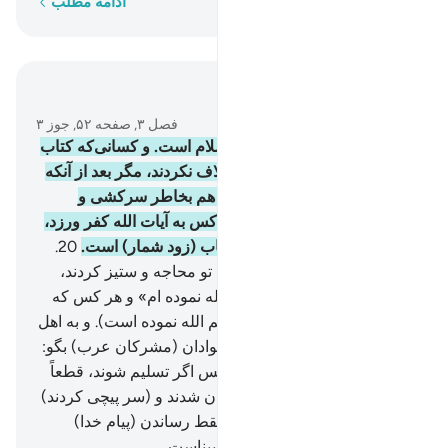
کلمه به کلمه
ادامه مطلب
در متن بخوانید
فصل ۳, صفحه ۵۲, جوز ۳
19
.
همانا دین (حق) نزد خدا، اسلام است. و کسانی‌که کتاب
(آسمانی) به آنان داده شد، اختلاف نکردند، مگر بعد از آنکه
علم و آگاهی برای آنان آمد، آن هم بخاطر سرکشی و
حسدی که میان آنان بود، و هر کس به آیات الله کفر ورزد،
پس (بداند که) الله سریع الحساب (زود شمار) است.
20
.
پس اگر (دربارۀ دین و توحید) با تو محاجه و ستیز کردند،
بگو: «من روی خود را تسلیم الله نموده ام» و هر کس که
پیرو من است (نیز خود را تسلیم الله نموده است). و به اهل
کتاب (= یهود و نصاری) و بی‌سوادان (مشرکان عرب) بگو:
«آیا شما هم تسلیم شده‌اید؟» پس اگر تسلیم شوند، قطعاً
هدایت یافته‌اند. و اگر روی گردان شدند و (سر پیچی کردند)
پس (نگران مباش زیرا) بر تو فقط رساندن (پیام خدا)
است. و الله به (احوال) بندگان بیناست.