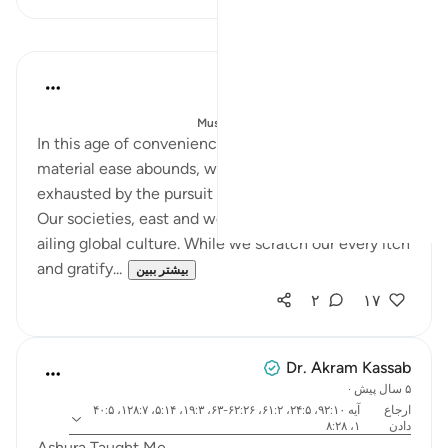
درس‌ها
Salah Soltan
۴ سال پیش
·
ارجاع دادن
آیه ۱۹:۳
ارسال شده در
Muslim American Society
In this age of convenience and comfort, where
material ease abounds, we are somehow always
exhausted by the pursuit of the newest and latest.
Our societies, east and west, are afflicted with an
ailing global culture. While we scratch our every itch
and gratify...
بیشتر ببین
۲
۱۷
Dr. Akram Kassab
۵ سال پیش
·
ارجاع
آیه ۹۲:۱۰، ۲۴:۵، ۶۱:۲، ۶۲:۲۶-۶۳، ۱۹:۳، ۵:۱۴، ۱۲۸:۷، ۴۰:۵
دادن
۱، ۸:۲۸
Ashura Taught Me