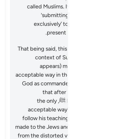
called Muslims. Its linguistic meaning of
‘submitting’ or ‘devoting one’s self
exclusively’ to the One God is always
present when this name is used.
That being said, this verse (especially in the
context of Surat Al ‘Imran in which it
appears) makes clear that the only
acceptable way in the past was to submit to
God as commanded by the Prophets, and
that after the coming of the Final
Messenger Muhammad ﷺ, the only
acceptable way is to believe in him and
follow his teachings. This is why the call is
made to the Jews and Christians to move on
from the distorted version of religion which