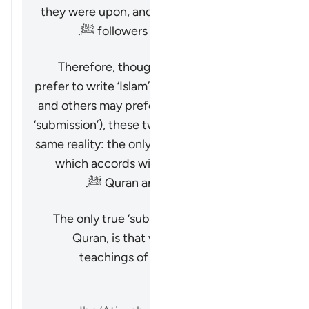
they were upon, and join the community of
followers of Prophet Muhammad ﷺ.
Therefore, though some translators may
prefer to write ‘Islam’ here as a transcription,
and others may prefer to translate it (e.g. as
‘submission’), these two choices point to the
same reality: the only true submission is that
which accords with the teachings of the
Quran and Prophet Muhammad ﷺ.
خلاصه
The only true ‘submission’, praised by the
Quran, is that which accords with the
teachings of the Quran and Prophet
Muhammad ﷺ.
مراجع