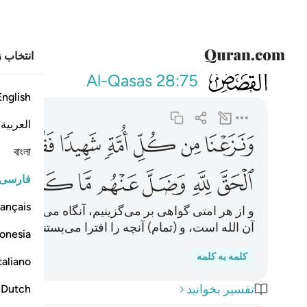
انتخاب ز
028
ونزعنا من كل ام
Al-Qasas
28:75
English
العربية
ﲄ
ﲅ
ﲆ
ﲇ
ﲈ
ﲉ
ﲊ
বাংলা
ﲎ
ﲏ
ﲐ
ﲑ
ﲒ
ﲓ
ﲔ
فارسی
ançais
و از هر امتی گواهی بر می‌گزینیم، آنگاه می‌گوییم: «دل
آن الله است، و (تمام) آنچه را افترا می‌بستند از (نظر) 
onesia
کلمه به کلمه
taliano
تفسیر بخوانید
Dutch