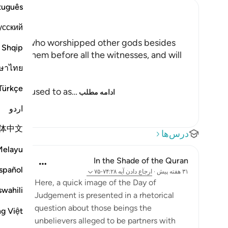
tuguês
усский
for those who worshipped other gods besides
Shqip
 call to them before all the witnesses, and will
ษาไทย
Türkçe
hom you used to as
…
ادامه مطلب
اردو
体中文
درس‌ها
Melayu
In the Shade of the Quran
spañol
۳۱ هفته پیش
·
ارجاع دادن
آیه ۷۴:۲۸-۷۵
Here, a quick image of the Day of
swahili
Judgement is presented in a rhetorical
question about those beings the
ng Việt
unbelievers alleged to be partners with