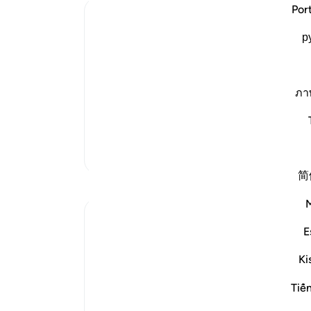
پای
Por
Ibn Kathir (Abridged)
که د
р
شب و
Rebuking the Idolators
بگیر
This is another call by way of rebuke 
Allah. The Lord, may He be exalted, will
گزار
say:
«کج
ภา
أَيْنَ شُرَكَآئِىَ الَّذِينَ كُنتُمْ تَزْعُمُونَ
از ه
(Where are My (so-called) partners, w
بیاو
افتر
تفاسیر بیشتر
ari
-
简
بازتاب‌ها
یاد
شما 
Hana Alasry
E
۶ سال پیش
·
ارجاع دادن
آیه ۶۵:۲۸-۷۵
These verses are a reminder of Allah's
Ki
might and power. The very natural
phenomenon that dictates a huge part of
Tiế
our human physiology (night and day-