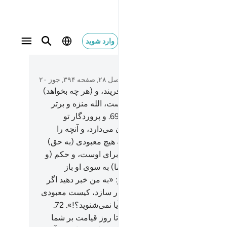
وارد شوید
نهم ما كانوا يفترون ٧٥
متن بخوانید
فصل ۲۸, صفحه ۳۹۴, جوز ۲۰
و پروردگار تو هر چه بخواهد می‌آفریند، و (هر چه بخواهد)
ی‌گزیند، آنان را (هیچ) اختیاری نیست، الله منزه و برتر
از آنچه شریک او قرار می‌دهند.
69
.
و پروردگار تو
اند آنچه را که سینه‌های آنان پنهان می‌دارد، و آنچه را
ر می‌کنند.
70
.
و او ذاتی است که هیچ معبودی (به حق)
او نیست، ستایش در دنیا و آخرت برای اوست، و حکم (و
نروایی) از آن اوست، و (همۀ شما) به سوی او باز
نده می‌شوید.
71
.
(ای پیامبر!) بگو: «به من خبر دهید اگر
ه شب را تا روز قیامت بر شما پایدار سازد، کیست معبودی
لله که برای شما روشنی آورد؟! آیا نمی‌شنوید؟!».
72
.
 «به من خبر دهید اگر الله روز را تا روز قیامت بر شما