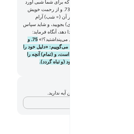
دار گرداند، کیست معبودی جز الله که برای شما شبی آورد
ر آن آرام بگیرید؟! آیا نمی‌بینید؟!
73
.
و از رحمت خویش
 روز را برای شما قرار داد، تا در آن (= شب) آرام
ید، و تا (در روز) از فضل او (روزی) بجویید، و شاید سپاس
ید.
74
.
و روزی‌که (الله) آنان را ندا دهد، آنگاه فرماید:
ا هستند، شریکانی را که برای من می‌پنداشتید؟!»
75
.
و
ر امتی گواهی بر می‌گزینیم، آنگاه می‌گوییم: «دلیل خود را
رید» آنگاه بدانند که حق از آن الله است، و (تمام) آنچه را
ا می‌بستند از (نظر) آنان ناپدید شود (و تباه گردد).
Hussein Taji Kal D
داشت‌ها و تأملات
هیچ یادداشت و تأملی در مورد این آیه ندارید.
افکارتان را ثبت کنید…