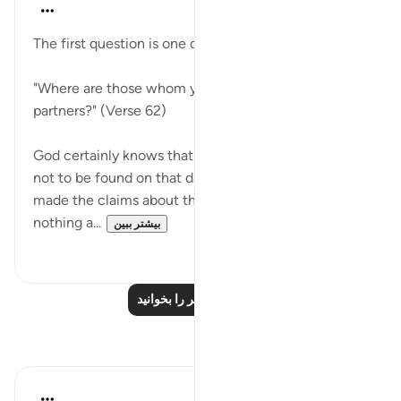
In the Shade of the Quran
۳۱ هفته پیش
·
ارجاع دادن
آیه ۶۲:۲۸
The first question is one of rebuke:
"Where are those whom you alleged to be My
partners?" (Verse 62)
God certainly knows that such alleged partners are
not to be found on that day, and that those who
made the claims about their alleged status know
nothing a...
بیشتر ببین
۰
۰
درس‌های بیشتر را بخوانید
بازتاب‌ها
Hana Alasry