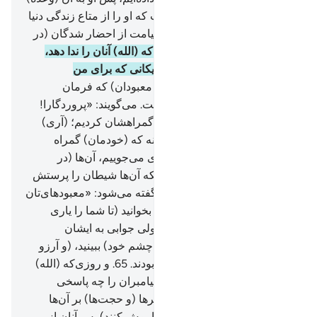
خواهد رسید، همانند کسی است که او را از متاع زندگی دنیا
بهرمند ساخته‌ایم، سپس روز قیامت از احضار شدگان (در
عذاب) خواهد بود؟
62
.
و روزی‌که (الله) آنان را ندا دهد،
آنگاه فرماید: «کجا هستند، شریکانی که برای من
می‌پنداشتید؟!»
63
.
کسانی (از معبودان) که فرمان
(عذاب) بر آنان تحقیق یافته است. می‌گویند: «پروردگارا!
این‌ها (= عابدان) کسانی‌اند که گمراهشان کردیم؛ (آری)
آن‌ها را گمراه کردیم، همان گونه که (خودمان) گمراه
شدیم، از آن‌ها به‌سوی تو بیزاری می‌جوییم، آن‌ها (در
حقیقت) ما را نمی‌پرستیدند (بلکه آن‌ها شیطان را پرستش
می‌کردند)»
64
.
و (به عابدان) گفته می‌شود: «معبودهای‌تان
را (که شریک الله می‌پنداشتید) بخوانید (تا شما را یاری
کنند)» پس آن‌ها را می‌خوانند، ولی جوابی به ایشان
نمی‌دهند، و عذاب (الهی) را (با چشم خود) ببینید، (و آرزو
کنند) که ای کاش هدایت یافته بودند.
65
.
و روزی‌که (الله)
آنان را ندا دهد، آنگاه فرماید: «پیامبران را چه پاسخی
دادید؟!»
66
.
در آن روز همۀ خبرها (و حجت‌ها) بر آن‌ها
پوشیده ماند، (و همه چیز را فراموش کنند) پس آنان از