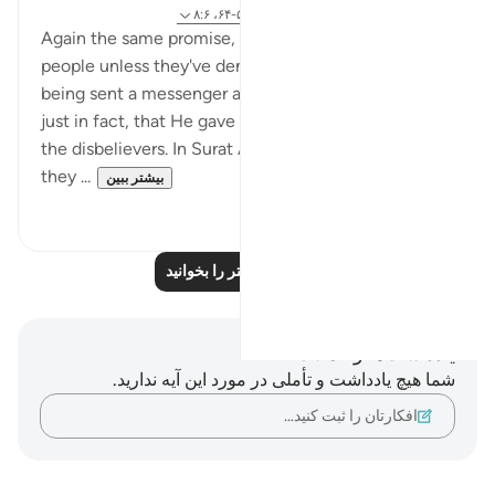
۶ سال پیش
·
ارجاع دادن
آیه ۲۰:۵۷، ۵۸:۲۸-۶۴، ۸:۶
Again the same promise, Allah will never punish a
people unless they've denied the message after
being sent a messenger and Allah is most Just! So
just in fact, that He gave the more flexible option to
the disbelievers. In Surat Al=an'aam, they asked why
they ...
بیشتر ببین
۰
۲
بازتاب‌های بیشتر را بخوانید
یادداشت‌ها و تأملات
شما هیچ یادداشت و تأملی در مورد این آیه ندارید.
افکارتان را ثبت کنید…