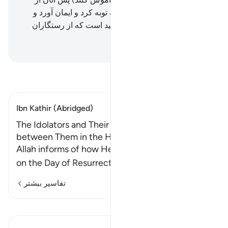
یکدیگر نپرسند.
67
.
اما کسی‌که توبه کرد و ایمان آورد و
عمل شایسته انجام داد، پس امید است که از رستگاران
باشد.
Hussein Taji Kal Dari
-
تفسیر بخوانید
Ibn Kathir (Abridged)
The Idolators and Their Partners and the Emnity
between Them in the Hereafter
Allah informs of how He will rebuke the idolators
on the Day of Resurrect
…
ادامه مطلب
تفاسیر بیشتر
درس‌ها