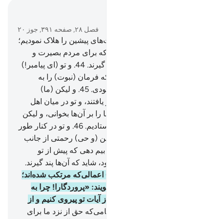
در متن بخوانید
فصل ۲۸, صفحه ۳۹۱, جوز ۲۰
43
.
و به راستی بعد از آنکه امت‌های پیشین را هلاک نمودیم؛
به موسی کتاب (تورات) دادیم که برای مردم بصیرت و
هدایت و رحمت باشد، شاید پند گیرند.
44
.
و تو (ای پیامبر!)
در ناحیه غربی نبودی، هنگامی‌که فرمان (نبوت) را به
موسی دادیم و تو از حاضران نبودی.
45
.
و لیکن (ما)
نسل‌هایی آفریدیم که عمر دراز یافتند، و تو در میان اهل
مدین اقامت نداشتی که آیات ما را بر آن‌ها بخوانی، و لیکن
ما بودیم که (پیامبرانی) می‌فرستادیم.
46
.
و تو در کنار طور
نبودی آنگاه که ندا دادیم، ولی این (و حی) رحمتی از جانب
پروردگارت است؛ تا گروهی را بیم دهی که پیش از تو
بیم‌دهنده‌ای برای آن‌ها نیامده بود، شاید که آن‌ها پند گیرند.
47
.
و اگر آن نبود که به (سبب) اعمالی‌که مرتکب شده‌اند؛
مصیبتی به آن‌ها برسد، آنگاه بگویند: «پروردگارا! چرا به
سوی ما پیامبری نفرستادی تا از آیات تو پیروی کنیم و از
مؤمنان باشیم؟».
48
.
پس هنگامی‌که حق از نزد ما برای