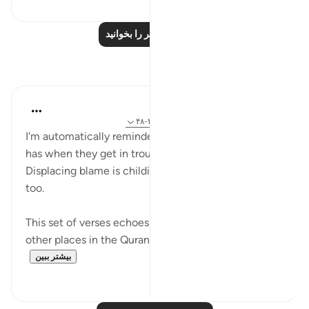
درس‌های بیشتر را بخوانید
بازتاب‌ها
Hana Alasry
۶ سال پیش
·
ارجاع دادن
آیه ۱۶:۵۷، ۴۳:۲۸-۴۸
I'm automatically reminded of the exchange a child
has when they get in trouble. 'I didn't know!'.
Displacing blame is childish but we see it in adults
too.
This set of verses echoes a similar sentiment that
other places in the Quran do; look at the nations/p...
بیشتر ببین
۰
۲