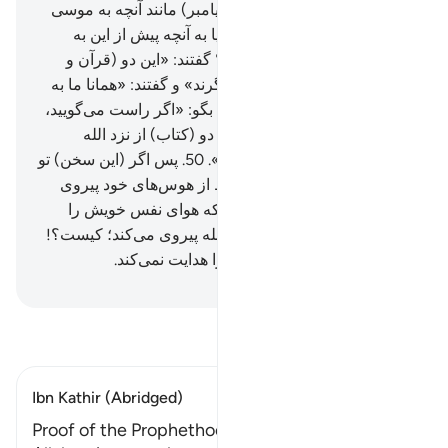
آن‌ها آمد، گفتند: «چرا (به این پیامبر) مانند آنچه به موسی
داده شد، داده نشده است؟!» آیا به آنچه پیش از این به
موسی داده شد، کفر نورزیدند؟ گفتند: «این دو (قرآن و
تورات) جادوی تأیید کنندۀ یکدیگرند» و گفتند: «همانا ما به
هر کدام (ازآن‌ها) کافریم».
49
.
بگو: «اگر راست می‌گویید،
پس کتابی هدایت‌کننده‌تر از این دو (کتاب) از نزد الله
بیاورید، تا من از آن پیروی کنم».
50
.
پس اگر (این سخن) تو
را نپذیرفتند، بدان که آن‌ها فقط از هوس‌های خود پیروی
می‌کنند، و گمراه‌تر از آن کس که هوای نفس خویش را
بدون (هیچ) هدایتی از (سوی) الله پیروی می‌کند؛ کیست؟!
بی‌گمان الله گروه ستمکاران را هدایت نمی‌کند.
Hussein Taji Kal Dari
-
تفسیر بخوانید
Ibn Kathir (Abridged)
Proof of the Prophethood of Muhammad ﷺ