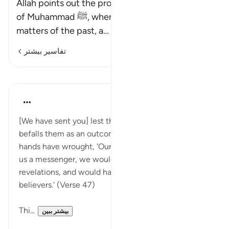
Allah points out the proof of the prophethood
of Muhammad ﷺ, whereby he told others about
matters of the past, a
…
ادامه مطلب
تفاسیر بیشتر
درس‌ها
In the Shade of the Quran
۳۱ هفته پیش
·
ارجاع دادن
آیه ۴۷:۲۸
[We have sent you] lest they say when a disaster
befalls them as an outcome of what their own
hands have wrought, 'Our Lord! If only You had sent
us a messenger, we would have followed Your
revelations, and would have been among the
believers.' (Verse 47)
Thi...
بیشتر ببین
۰
۰