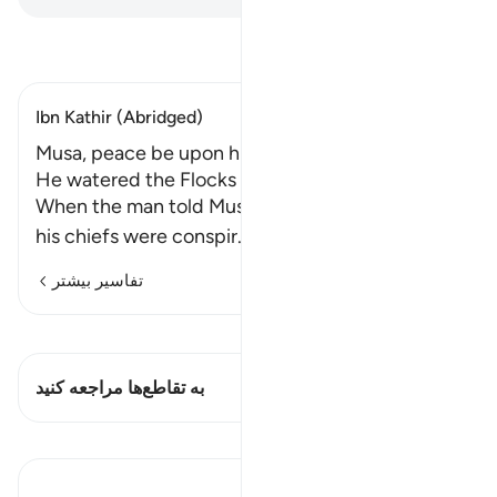
تفسیر بخوانید
Ibn Kathir (Abridged)
Musa, peace be upon him, in Madyan, and how
He watered the Flocks of the Two Women
When the man told Musa about how Fir`awn and
his chiefs were conspir
…
ادامه مطلب
تفاسیر بیشتر
مشاهده قیراط
این آیه دارد 1 تقاطع‌ها
به تقاطع‌ها مراجعه کنید
درس‌ها
In the Shade of the Quran