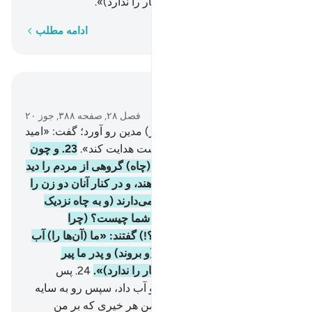
کهن‌سال است (و توانایی این کار را ندارد)».
کلمه به کلمه
ادامه مطلب
در متن بخوانید
فصل ۲۸, صفحه ۳۸۸, جوز ۲۰
22
.
و هنگامی‌که به (جانب شهر) مدین رو آورد؛ گفت: «امید
است پروردگارم مرا به راه راست هدایت کند».
23
.
و چون
به (چاه) آب مدین رسید، بر آن (چاه) گروهی از مردم را دید
که (چهارپایان خود را) آب می‌دهند، و در کنار آنان دو زن را
دید که (گوسفندان خود را) باز می‌دارند (و به چاه نزدیک
نمی‌شوند، موسی) گفت: «کار شما چیست؟ (چرا
گوسفند‌‌ان خود را آب نمی‌دهید؟!) گفتند: «ما (آن‌ها را) آب
نمی‌دهیم تا چوپان‌ها باز گردند (و بروند) و پدر ما پیر
کهن‌سال است (و توانایی این کار را ندارد)».
24
.
پس
(موسی) برای گوسفندان آن دو آب داد، سپس رو به سایه
آورد، آنگاه گفت: «پروردگارا! من هر خیری که بر من