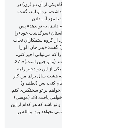
بفرستی نیازمند هستم».
25
.
آنگاه یکی از آن دو (زن) در
حالی‌که با نهایت حیا گام بر می‌داشت، نزد او آمد، گفت:
«همانا پدرم تو را دعوت می‌کند؛ تا مزد آب دادن
(گوسفندان) را که برای ما انجام دادی، به تو بدهد» پس
چون (موسی) به نزد او آمد و داستان (سرگذشت خود) را
بر او حکایت کرد، گفت: «نترس، از گروه ستمکاران نجات
یافتی».
26
.
یکی از آن دو (دختر) گفت: «پدر جان! او را
اجیر کن، بی‌تردید بهترین کسی را که می‌توانی اجیر کنی،
کسی است که نیرومند امین باشد (و او چنین است)».
27
.
(شعیب) گفت: «من می‌خواهم یکی از این دو دختر را به
ازدواج تو در بیاورم به شرطی‌که هشت سال برای من کار
کنی، و اگر (آن را) تا ده سال تمام کنی، پس (لطف و)
محبتی از سوی توست، من نمی‌خواهم بر تو سختگیری کنم،
اگر الله بخواهد مرا از صالحان خواهی یافت.
28
.
(موسی)
گفت: «این (قرار داد) میان من و تو باشد که هر کدام از این
دو مدت را انجام دادم بر من ستمی نخواهد بود، و الله بر
آنچه می‌گوییم گواه است».
Hussein Taji Kal Dari
-