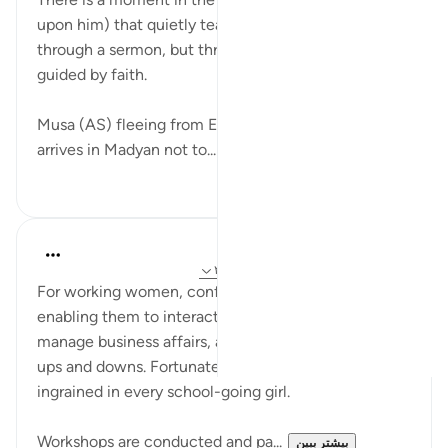
upon him) that quietly teaches volumes, not
through a sermon, but through the dignity of action
guided by faith.
Musa (AS) fleeing from Egypt, weary and alone,
arrives in Madyan not to...
بیشتر ببین
۳
۱۰
Iraj Marjan
۲ سال پیش
·
ارجاع دادن
آیه ۲۵:۲۸، ۲۳:۲۸
For working women, confidence is paramount,
enabling them to interact with the outside world,
manage business affairs, and navigate professional
ups and downs. Fortunately, this skill is now
ingrained in every school-going girl.
Workshops are conducted and pa...
بیشتر ببین