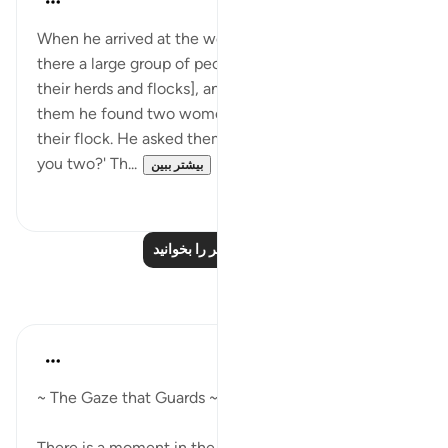
۳۱ هفته پیش
·
ارجاع دادن
آیه ۲۳:۲۸
When he arrived at the wells of Madyan, he found
there a large group of people drawing water [for
their herds and flocks], and at some distance from
them he found two women who were keeping back
their flock. He asked them: 'What is the matter with
you two?' Th...
بیشتر ببین
۰
۱
درس‌های بیشتر را بخوانید
بازتاب‌ها
Qais Noor
سال گذشته
·
ارجاع دادن
آیه ۲۳:۲۸
~ The Gaze that Guards ~
There is a moment in the story of Musa (peace be