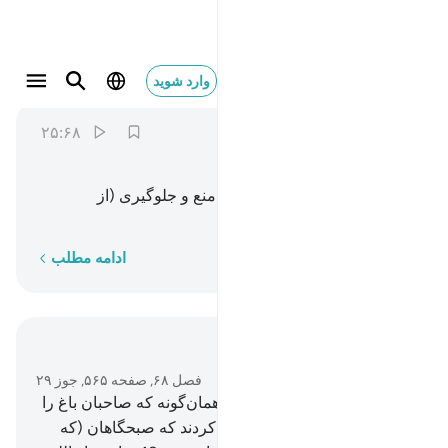
وغدوا على حرد قادرين ٢٥
وارد شوید
Al-Qalam
68:25
۲۵:۶۸
ﱰ
ﱱ
ﱲ
ﱳ
ﱴ
و صبحگاهان با تصمیم جدی بر منع و جلوگیری (از
مستمندان) بیرون شدند.
کلمه به کلمه
ادامه مطلب
در متن بخوانید
فصل ۶۸, صفحه ۵۶۵, جوز ۲۹
17
.
ما آن‌ها را آزمایش کردیم، همان‌گونه که صاحبان باغ را
آزمودیم، هنگامی‌که سوگند یاد کردند که صبحگاهان (که