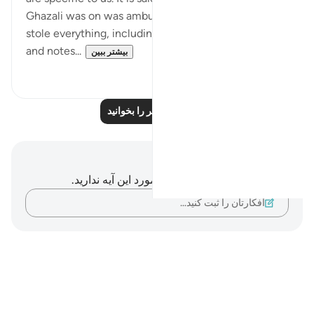
Ghazali was on was ambushed by bandits. They
stole everything, including Imam al-Ghazali's books
and notes...
بیشتر ببین
۰
۳۸
درس‌های بیشتر را بخوانید
یادداشت‌ها و تأملات
شما هیچ یادداشت و تأملی در مورد این آیه ندارید.
افکارتان را ثبت کنید…