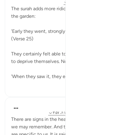
۳۱ هفته پیش
·
ارجاع دادن
آیه ۲۴:۶۸-۳۳
The surah adds more ridicule about the people of
the garden:
'Early they went, strongly bent on their purpose.'
(Verse 25)
They certainly felt able to deprive others, or at least
to deprive themselves. Now for the surprise:
'When they saw it, they exclaimed...
بیشتر ببین
۰
۱
J Yousef
۴ سال پیش
·
ارجاع دادن
آیه ۲۴:۶۸-۳۲، ۶:۱۰، ۳:۵۷
There are signs in the heavens and the earth so that
we may remember. And there are some signs that
are specific to us. It is said that a caravan Imam al-