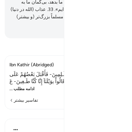
عوض چیزی بهتر از آن (باغ) به ما بدهد، بی‌گمان ما به
سوی پروردگار خود روی آورده‌ایم».
33
.
عذاب (الله در دنیا)
این چنین است، و عذاب آخرت مسلماً بزرگ‌تر (و بیشتر)
است، اگر آن‌ها می‌دانستند.
Hussein Taji Kal Dari
-
تفسیر بخوانید
Ibn Kathir (Abridged)
قَالُواْ سُبْحَـنَ رَبّنَآ إِنَّا كُنَّا ظَـلِمِينَ- فَأَقْبَلَ بَعْضُهُمْ عَلَى
بَعْضٍ يَتَلَـوَمُونَ- قَالُواْ يوَيْلَنَآ إِنَّا كُنَّا طَـغِينَ- عَ
…
ادامه مطلب
تفاسیر بیشتر
درس‌ها
In the Shade of the Quran