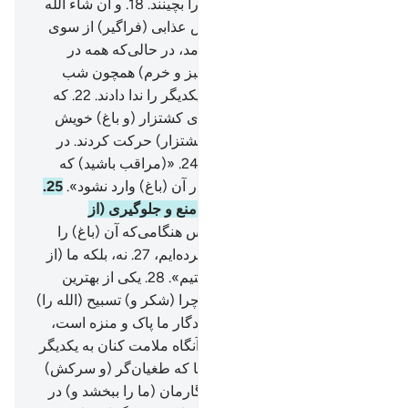
مستندان نباشند) میوه‌های باغ را بچینند.
18
.
و ان شاء الله
(اگر الله بخواهد) نگفتند.
19
.
پس عذابی (فرا‌‌گیر) از سوی
پروردگارت بر (باغ) آن‌ها فرو آمد، در حالی‌که همه در
خواب بودند.
20
.
پس آن باغ (سبز و خرم) همچون شب
سیاه شد.
21
.
آنگاه صبحگاهان یکدیگر را ندا دادند.
22
.
که
اگر می‌خواهید درو کنید، به سوی کشتزار (و باغ) خویش
بروید.
23
.
پس آن‌ها (به سوی کشتزار) حرکت کردند. در
حالی‌که آهسته باهم می‌گفتند:
24
.
«(مراقب باشید) که
امروز هیچ بی‌نوا (و مسکینی) در آن (باغ) وارد نشود».
25
.
و صبحگاهان با تصمیم جدی بر منع و جلوگیری (از
مستمندان) بیرون شدند.
26
.
پس هنگامی‌که آن (باغ) را
دیدند، گفتند: «یقیناً ما راه گم کرده‌ایم،
27
.
نه، بلکه ما (از
حاصلان) بی‌بهره و محروم هستیم».
28
.
یکی از بهترین
آن‌ها گفت: «آیا به شما نگفتم، چرا (شکر و) تسبیح (الله را)
نمی‌گویید؟!».
29
.
گفتند: «پروردگار ما پاک و منزه است،
مسلّماً ما ستمکار بودیم».
30
.
آنگاه ملامت کنان به یکدیگر
رو آوردند.
31
.
گفتند: «وای بر ما که طغیان‌گر (و سرکش)
بودیم،
32
.
امید‌‌‌‌‌‌‌واریم که پروردگارمان (ما را ببخشد و) در