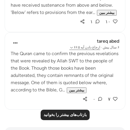
have received sustenance from above and below.
'Below' refers to provisions from the ear...
بیشتر ببین
۱
۱۰
tareq abed
۶ سال پیش
·
ارجاع دادن
آیه ۶۶:۵
The Quran came to confirm the previous revelations
that were revealed by Allah SWT to the people of
the Book. Though those books have been
adulterated, they contain remnants of the original
message. One of them is quoted below where,
according to the Bible, G...
بیشتر ببین
۰
۷
بازتاب‌های بیشتر را بخوانید