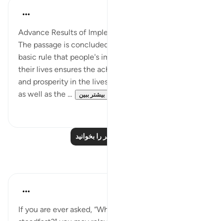
In the Shade of the Quran
۳۱ هفته پیش
·
ارجاع دادن
آیه ۶۵:۵-۶۶
Advance Results of Implementing Divine Law
The passage is concluded with a statement of a
basic rule that people's implementation of faith in
their lives ensures the achievement of goodness
and prosperity in the lives of believers in this world
as well as the ...
بیشتر ببین
۰
۰
درس‌های بیشتر را بخوانید
بازتاب‌ها
Hammad Fahim
۱۳ هفته پیش
·
ارجاع دادن
آیه ۶۶:۵
If you are ever asked, “Why should I remain