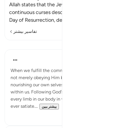
Allah states that the Jews, may Allah's
continuous curses descend on them until the
Day of Resurrection, des
…
ادامه مطلب
تفاسیر بیشتر
درس‌ها
Samia Mubarak
۶ سال پیش
·
ارجاع دادن
آیه ۶۶:۵
When we fulfill the commands Allah gave us, we are
not merely obeying Him but simultaneously
nourishing our own selves, fulfilling the intangible
within us. Following God’s way means satisfying
every limb in our body in ways like nothing else can
ever satiate....
بیشتر ببین
۱
۵