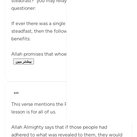
steadfast?" you may relay the following to the
questioner:
If ever there was a single incentive to remain
steadfast, then the following verse highlights its
benefits:
Allah promises that whoever upholds His guidanc...
بیشتر ببین
۴
۲۷
Amina Bilal
۲ سال پیش
·
ارجاع دادن
آیه ۶۶:۵
This verse mentions the People of the Book, but the
lesson is for all of us.
Allah Almighty says that if those people had
adhered to what was revealed to them, they would