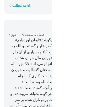
کلمه به کلمه
ادامه مطلب
در متن بخوانید
فصل ۵, صفحه ۱۱۹, جوز ۶
61
.
و چون نزد شما می‌آیند، می‌گویند: «ایمان آورده‌ایم».
حال آنکه با کفر وارد شدند و با کفر خارج گشتند، و الله به
آنچه کتمان می‌کنند، آگاه‌تر است.
62
.
و بسیاری از آن‌ها را
می‌بینی که در گناه و تجاوز، و خوردن مال حرام، شتاب
می‌کنند، چه بد است عملی که انجام می‌دادند.
63
.
چرا الله
پرستان و دانشمندان آن‌ها را از سخنان گناه‌آلود، و خوردن
مال حرام، نهی نمی‌کنند؟! چه بد است کاری که انجام
می‌دادند.
64
.
و یهود گفتند: «دست الله بسته است»
دست‌هایشان بسته باد! و بخاطر آنچه گفتند، لعنت شدند.
بلکه دو دست او گشاده است، هر گونه بخواهد می‌بخشد، و
این آیات که از طرف پروردگارت بر تو نازل شده بر سر
کشی و کفر بسیاری از آن‌ها می‌افزاید، و ما در میان آنان تا