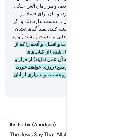
روز قیامت دشمنی و کینه افکندیم، و هر زمان آتش جنگی
افروختند، الله آن را خاموش کرد، و آنان برای فساد در
زمین می‌کوشند، و الله مفسدان را دوست ندارد.
65
.
و اگر
اهل کتاب ایمان بیاورند و تقوا پیشه کنند، یقیناً گناهان‌شان
را خواهیم زدود و آن‌ها را به باغ‌هایی پر نعمت (بهشت) وارد
خواهیم کرد.
66
.
و اگر آنان تورات و انجیل، و آنچه را که از
سوی پروردگارشان بر آن‌ها نازل شده (از کتاب‌های
آسمانی و قرآن) بر پا دارند (و به آن عمل نمایند) از فراز و
فرود پاهایشان (= از آسمان و زمین) روزی خواهند خورد،
گروهی از آن‌ها معتدل و میانه رو هستند، و بسیاری از آنان
اعمال بدی انجام می‌دهند.
Hussein Taji Kal Dari
-
تفسیر بخوانید
Ibn Kathir (Abridged)
The Jews Say That Allah's Hand is Tied up!