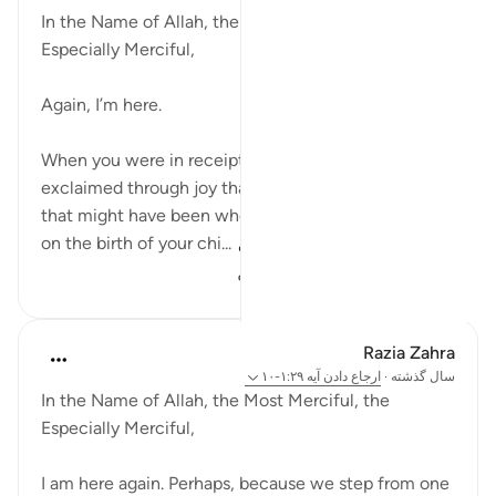
In the Name of Allah, the Most Merciful, the
Especially Merciful,
Again, I’m here.
When you were in receipt of Allah’s blessings you
exclaimed through joy that you love Allah. Perhaps
that might have been when you passed your exams,
on the birth of your chi...
بیشتر ببین
۲۲۰
۴
۲۰
Razia Zahra
سال گذشته
·
ارجاع دادن
آیه ۱:۲۹-۱۰
In the Name of Allah, the Most Merciful, the
Especially Merciful,
I am here again. Perhaps, because we step from one