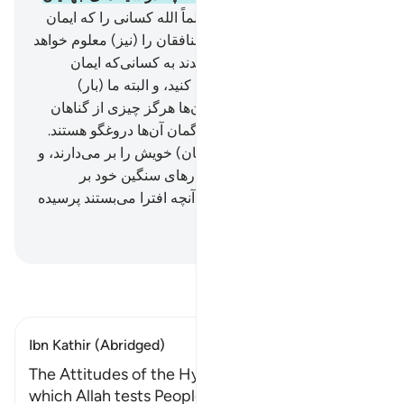
است؛ داناتر نیست؟!
11
.
و مسلماً الله کسانی را که ایمان
آوردند معلوم می‌دارد، و یقیناً منافقان را (نیز) معلوم خواهد
داشت.
12
.
و کسانی‌که کافر شدند به کسانی‌که ایمان
آوردند؛ گفتند: «از راه ما پیروی کنید، و البته ما (بار)
گناهان‌تان را بر می‌داریم». و آن‌ها هرگز چیزی از گناهان
ایشان را بر نخواهند داشت، بی‌گمان آن‌ها دروغگو هستند.
13
.
و البته بار‌های سنگین (گناهان) خویش را بر می‌دارند، و
(همچنین) بار‌های دیگری را با بارهای سنگین خود بر
می‌دارند، و روز قیامت یقیناً از آنچه افترا می‌بستند پرسیده
خواهند شد.
Hussein Taji Kal Dari
-
تفسیر بخوانید
Ibn Kathir (Abridged)
The Attitudes of the Hypocrites and the Ways in
which Allah tests People