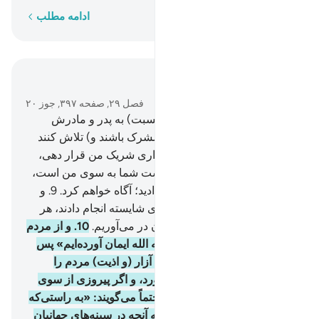
کلمه به کلمه
ادامه مطلب
در متن بخوانید
فصل ۲۹, صفحه ۳۹۷, جوز ۲۰
8
.
و انسان را به نیک رفتاری (نسبت) به پدر و مادرش
سفارش کردیم، و اگر آن دو (مشرک باشند و) تلاش کنند
که تو چیزی را که به آن علم نداری شریک من قرار دهی،
پس از آنان اطاعت نکن، بازگشت شما به سوی من است،
آنگاه شما را به آنچه انجام می‌دادید؛ آگاه خواهم کرد.
9
.
و
کسانی‌که ایمان آوردند و کارهای شایسته انجام دادند، هر
آیینه آن‌ها را در (زمرۀ) صالحان در می‌آوریم.
10
.
و از مردم
کسانی هستند که می‌گویند: «به الله ایمان آورده‌ایم» پس
هنگامی‌که در راه الله آزار بیند، آزار (و اذیت) مردم را
همچون عذاب الله بشمار می‌آورد، و اگر پیروزی از سوی
پروردگارت (برای شما) بیاید؛ حتماً می‌گویند: «به راستی‌که
ما (نیز) با شما بودیم» آیا الله به آنچه در سینه‌های جهانیان