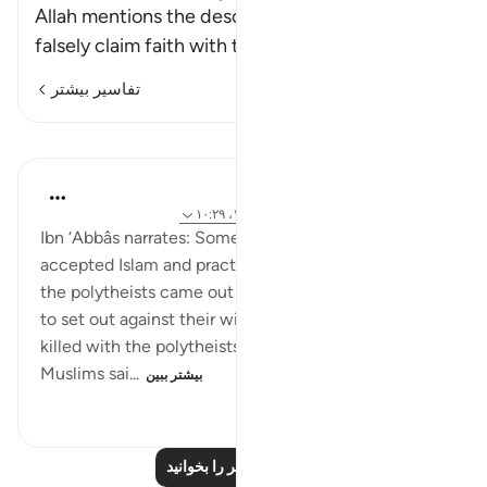
Allah mentions the descriptions of the liars who
falsely claim faith with thei
…
ادامه مطلب
تفاسیر بیشتر
درس‌ها
Prophetic Commentary
۸ سال پیش
·
ارجاع دادن
آیه ۹۷:۴، ۱۱۰:۱۶، ۱۰:۲۹
Ibn ‘Abbâs narrates: Some people in Makkah
accepted Islam and practiced Islam secretly. When
the polytheists came out to Badr, they forced them
to set out against their will, and some of them were
killed with the polytheists on the day of Badr. The
Muslims sai...
بیشتر ببین
۸۸۴
۱
۱
درس‌های بیشتر را بخوانید