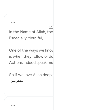
بازتاب‌ها
Razia Zahra
۲ سال پیش
·
ارجاع دادن
آیه ۱۰:۲۹، ۲۱۶:۲
In the Name of Allah, the Most Merciful, the
Esoecially Merciful,
One of the ways we know someone loves someone
is when they follow or do things to please them.
Actions indeed speak much louder than words.
So if we love Allah deeply we will not feel sad, ir...
بیشتر ببین
۱۴۵
۰
۵
Razia Zahra
سال گذشته
·
ارجاع دادن
آیه ۱:۲۹-۱۰