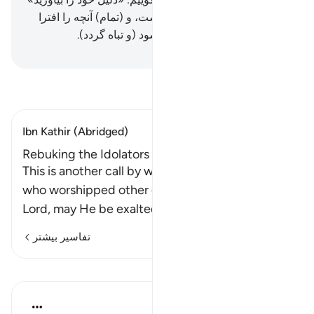
آنگاه بدانند که حق از آن الله است، و (تمام) آنچه را افترا
می‌بستند از (نظر) آنان ناپدید شود (و تباه گردد).
Hussein Taji Kal Dari
-
تفسیر بخوانید
Ibn Kathir (Abridged)
Rebuking the Idolators
This is another call by way of rebuke for those
who worshipped other gods besides Allah. The
Lord, may He be exalted, will call
…
ادامه مطلب
تفاسیر بیشتر
درس‌ها
In the Shade of the Quran