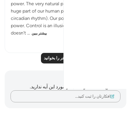
power. The very natural phenomenon that dictates a
huge part of our human physiology (night and day-
circadian rhythm). Our power is in submitting to his
power. Control is an illusion. The night and day
doesn't ...
بیشتر ببین
۷۷۸
۰
۳
بازتاب‌های بیشتر را بخوانید
یادداشت‌ها و تأملات
شما هیچ یادداشت و تأملی در مورد این آیه ندارید.
افکارتان را ثبت کنید…