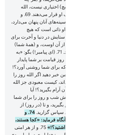
بخواهد) بر می‌گزیند، آنان را (هیچ) اختیاری نیست، الله
منزه و برتر است از آنچه شریک او قرار می‌دهند.
69
.
و
پروردگار تو می‌داند آنچه را که سینه‌های آنان پنهان می‌دارد،
و آنچه را آشکار می‌کنند.
70
.
و او ذاتی است که هیچ
معبودی (به حق) جز او نیست، ستایش در دنیا و آخرت برای
اوست، و حکم (و فرمانروایی) از آن اوست، و (همۀ شما)
به سوی او باز گردانده می‌شوید.
71
.
(ای پیامبر!) بگو: «به
من خبر دهید اگر الله شب را تا روز قیامت بر شما پایدار
سازد، کیست معبودی جز الله که برای شما روشنی آورد؟!
آیا نمی‌شنوید؟!».
72
.
بگو: «به من خبر دهید اگر الله روز را
تا روز قیامت بر شما پایدار گرداند، کیست معبودی جز الله
که برای شما شبی آورد که در آن آرام بگیرید؟! آیا
نمی‌بینید؟!
73
.
و از رحمت خویش شب و روز را برای شما
قرار داد، تا در آن (= شب) آرام بگیرید، و تا (در روز) از
فضل او (روزی) بجویید، و شاید سپاس گزارید.
74
.
و
روزی‌که (الله) آنان را ندا دهد، آنگاه فرماید: «کجا هستند،
شریکانی را که برای من می‌پنداشتید؟!»
75
.
و از هر امتی
گواهی بر می‌گزینیم، آنگاه می‌گوییم: «دلیل خود را بیاورید»