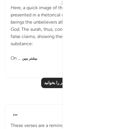
۳۱ هفته پیش
·
ارجاع دادن
آیه ۷۴:۲۸-۷۵
Here, a quick image of the Day of Judgement is
presented in a rhetorical question about those
beings the unbelievers alleged to be partners with
God. The surah, thus, confronts them with their
false claims, showing them to be absolutely without
substance:
On ...
بیشتر ببین
۵۹
۰
۰
درس‌های بیشتر را بخوانید
بازتاب‌ها
Hana Alasry
۶ سال پیش
·
ارجاع دادن
آیه ۶۵:۲۸-۷۵
These verses are a reminder of Allah's might and