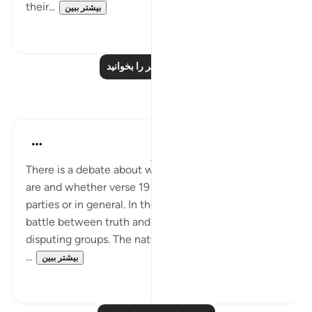
their...
بیشتر ببین
۰
۰
درس‌های بیشتر را بخوانید
بازتاب‌ها
Hana Alasry
۷ سال پیش
·
ارجاع دادن
آیه ۱۹:۲۲-۲۲
There is a debate about who the disputing parties
are and whether verse 19 is referring to two specific
parties or in general. In the world, there is always a
battle between truth and falsehood, those are
disputing groups. The nature of truth in this world is
...
بیشتر ببین
۱
۳