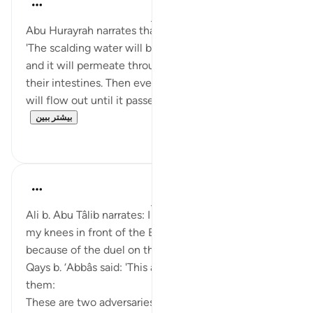
Prophetic Commentary
۸ سال پیش
·
ارجاع دادن
آیه ۱۹:۲۲-۲۰
Abu Hurayrah narrates that the Prophet (saws) said:
'The scalding water will be poured over their heads,
and it will permeate through until it finally reaches
their intestines. Then everything in their intestines
will flow out until it passes through their f...
بیشتر ببین
۰
۰
Prophetic Commentary
۸ سال پیش
·
ارجاع دادن
آیه ۱۹:۲۲-۲۰
Ali b. Abu Tâlib narrates: I will be the first to sit on
my knees in front of the Exceedingly Merciful
because of the duel on the Day of Resurrection.
Qays b. ‘Abbâs said: 'This ayah came down about
them:
These are two adversaries who have disputed over