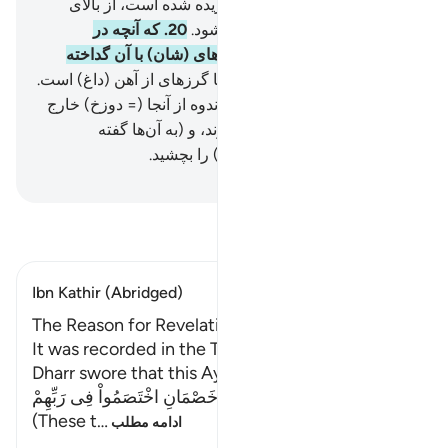
لباس‌هایی از آتش برای آن‌ها بریده شده است، از بالای
سرشان آب سوزان ریخته می‌شود.
20
.
که آنچه در
درون‌شان است و (نیز) پوست‌های (شان) با آن گداخته
می‌شود.
21
.
و برای (زدن) آن‌ها گرز‌های از آهن (داغ) است.
22
.
هر گاه بخواهند از (شدت) اندوه از آنجا (= دوزخ) خارج
شوند، به آن باز گردانده می‌شوند، و (به آن‌ها گفته
می‌شود:) عذاب سوزان (جهنم) را بچشید.
Hussein Taji Kal Dari
-
تفسیر بخوانید
Ibn Kathir (Abridged)
The Reason for Revelation
It was recorded in the Two Sahihs that Abu
Dharr swore that this Ayah --
هَـذَانِ خَصْمَانِ اخْتَصَمُواْ فِى رَبِّهِمْ
(These t
…
ادامه مطلب