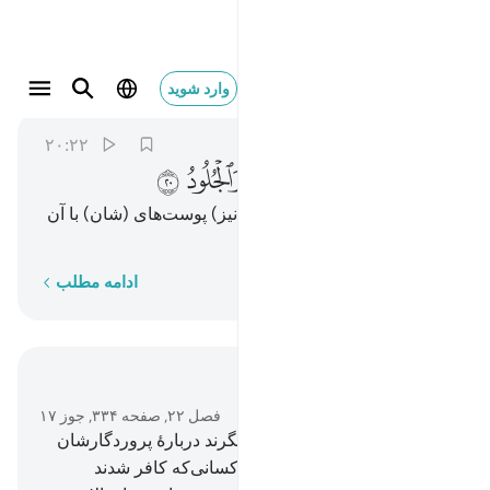
يصهر به ما في بطونهم والجلود ٢٠
وارد شوید
Al-Hajj
22:20
۲۰:۲۲
ﲣ
ﲤ
ﲥ
ﲦ
ﲧ
ﲨ
ﲩ
که آنچه در درون‌شان است و (نیز) پوست‌های (شان) با آن
گداخته می‌شود.
کلمه به کلمه
ادامه مطلب
در متن بخوانید
فصل ۲۲, صفحه ۳۳۴, جوز ۱۷
19
.
این دو (گروه) دشمنان یکدیگرند دربارۀ پروردگارشان
(ستیز و) خصومت کردند، پس کسانی‌که کافر شدند