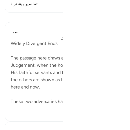
تفاسیر بیشتر
درس‌ها
In the Shade of the Quran
۳۱ هفته پیش
·
ارجاع دادن
آیه ۱۹:۲۲-۲۳
Widely Divergent Ends
The passage here draws a scene of the Day of
Judgement, when the honour bestowed by God on
His faithful servants and the humiliation suffered by
the others are shown as though they are happening
here and now.
These two adversaries have ...
بیشتر ببین
۰
۰