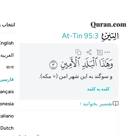
انتخاب ز
095
وهاذا البلد الامين ٣
At-Tin
95:3
English
العربية
ﱡ
ﱢ
ﱣ
ﱤ
বাংলা
و سوگند به این شهر امن (= مکه).
فارسی
کلمه به کلمه
ançais
تفسیر بخوانید
onesia
taliano
Dutch