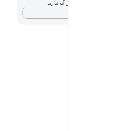
هیچ یادداشت و تأملی در مورد این آیه ندارید.
افکارتان را ثبت کنید…