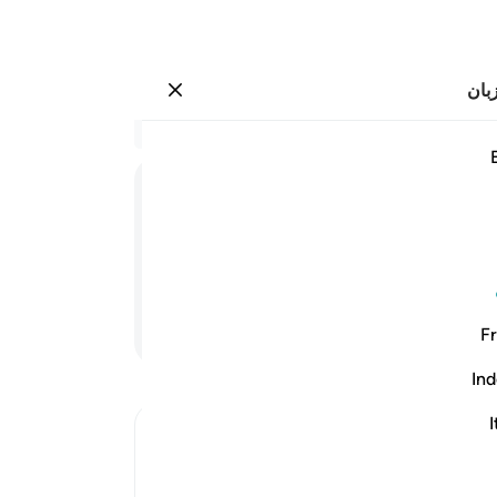
بان
وارد شوید
در 
۳:۹۵
1
.
سو
سوگ
بهت
مرحل
شای
ادامه مطلب
Fr
7
.
پ
به ت
Ind
حاک
ari
-
I
Ibn Kathir (Abridged)
Which was revealed in Makkah
یاد