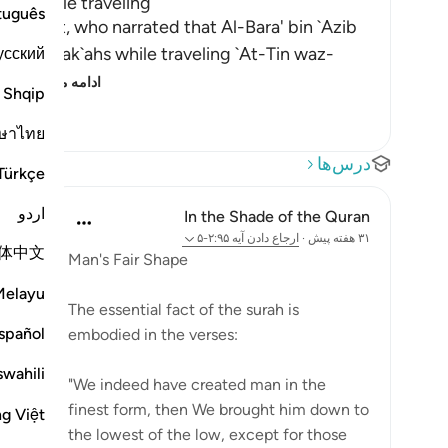
ayer while traveling
tuguês
n Thabit, who narrated that Al-Bara' bin `Azib
 of his Rak`ahs while traveling `At-Tin waz-
усский
r h
…
ادامه مطلب
Shqip
ษาไทย
درس‌ها
Türkçe
اردو
In the Shade of the Quran
۳۱ هفته پیش
·
ارجاع دادن
آیه ۲:۹۵-۵
体中文
Man's Fair Shape
Melayu
The essential fact of the surah is
spañol
embodied in the verses:
swahili
"We indeed have created man in the
finest form, then We brought him down to
ng Việt
the lowest of the low, except for those