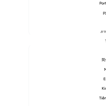
The Recitation of Surat At-Tin in the Pr
شما 
Por
Malik and Shu`bah narrated from `Adi bi
said, "The Prophet used to recite in one
р
Zaytun' (Surat At-Tin), and I have neve
تفاسیر بیشتر
ภา
بازتاب‌ها
Razia Zahra
۲ سال پیش
·
ارجاع دادن
آیه ۱:۹۵-۸
简
I didn’t know about the olive trees,
How pure they grow.
How firm they are.
E
I didn’t about the olive trees that are in
the ancient lands afar.
Ki
Hundreds and hundreds of years old,
Tiế
They have born much fruit,