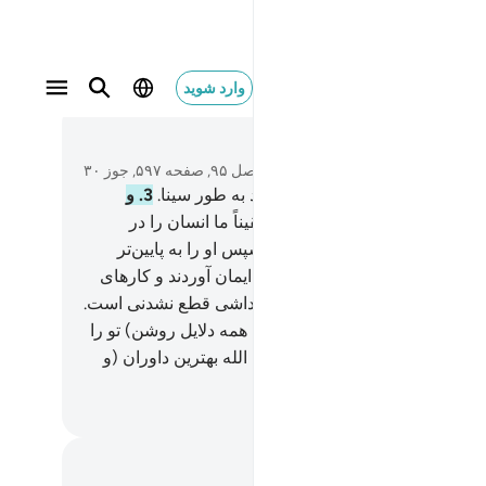
وارد شوید
متن بخوانید
فصل ۹۵, صفحه ۵۹۷, جوز ۳۰
گند به انجیر و زیتون.
2
.
و سوگند به طور سینا.
3
.
و
ند به این شهر امن (= مکه).
4
.
یقیناً ما انسان را در
رین صورت (و هیئت) آفریدیم.
5
.
سپس او را به پایین‌تر
ه بر گرداندیم.
6
.
مگر کسانی‌که ایمان آوردند و کار‌های
سته انجام دادند، پس برای آن‌ها پاداشی قطع نشدنی است.
س (ای انسان) چه چیز بعد (از این همه دلایل روشن) تو را
کذیب (روز) جزا وا‌می‌دارد؟!
8
.
آیا الله بهترین داوران (و
م مطلق) نیست؟!
Hussein Taji Kal D
داشت‌ها و تأملات