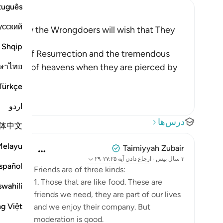
tuguês
усский
, and how the Wrongdoers will wish that They
Shqip
 the Day of Resurrection and the tremendous
ษาไทย
splitting of heavens when they are pierced by
Türkçe
اردو
درس‌ها
体中文
Melayu
Taimiyyah Zubair
۳ سال پیش
·
ارجاع دادن
آیه ۲۷:۲۵-۲۹
spañol
Friends are of three kinds:
1. Those that are like food. These are
swahili
friends we need, they are part of our lives
ng Việt
and we enjoy their company. But
moderation is good.