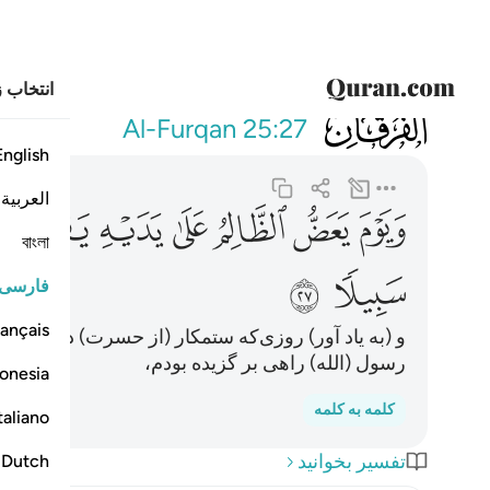
انتخاب ز
025
ويوم يعض الظا
Al-Furqan
25:27
English
العربية
ﲇ
ﲈ
ﲉ
ﲊ
ﲋ
ﲌ
ﲍ
বাংলা
ﲑ
ﲒ
فارسی
ançais
و (به یاد آور) روزی‌که ستمکار (از حسرت) دست خود 
رسول (الله) راهی بر گزیده بودم،
onesia
کلمه به کلمه
taliano
تفسیر بخوانید
Dutch