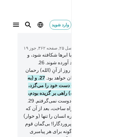
وارد شوید
٢
متن بخوانید
فصل ۲۵, صفحه ۳۶۲, جوز ۱۹
و (به یاد آور) روزی را که آسمان با ابرها شکافته شود، و
گان چنانکه باید (پی در پی) فرود آورده شوند.
26
.
نروایی راستین (و حقیقی) در آن روز از آنِ (الله) رحمان
، و (آن روز) روز سختی بر کافران خواهد بود.
27
.
و (به
 آور) روزی‌که ستمکار (از حسرت) دست خود را می‌گزد،
گوید: «ای کاش من با رسول (الله) راهی بر گزیده بودم،
ای وای بر من، ای کاش فلانی را دوست نمی‌گرفتم.
29
.
استی او مرا از ذکر (= قرآن) گمراه ساخت، بعد از آن که
وی من آمده بود، و شیطان همواره انسان را تنها (و خوار)
ذارد».
30
.
و پیامبر (الله) گوید: «پروردگارا! بی‌گمان قوم
ین قرآن را رها کردند».
31
.
و این‌گونه برای هر پیامبری