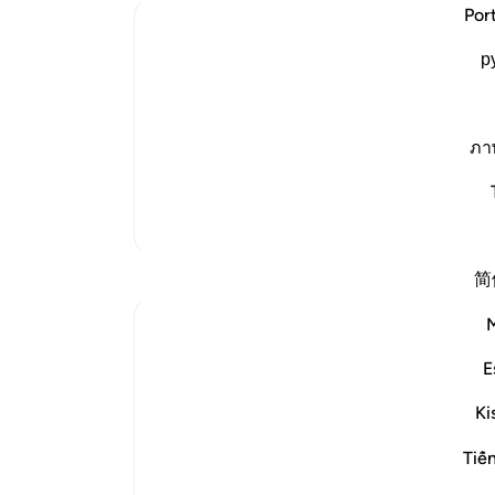
دشمن
Por
Ibn Kathir (Abridged)
یار
р
ari
-
The Terrors of the Day of Resurrection
had taken a Path with the Messenger
Here Allah tells us about the terror of
یاد
ภา
events that will happen, including the 
شما 
the clouds, th
…
ادامه مطلب
تفاسیر بیشتر
بازتاب‌ها
简
gemi hartojo
۵ سال پیش
·
ارجاع دادن
آیه ۲۷:۲۵
E
Subhannallah we humans always regret
what we do and yet we keep repeating it.
Ki
Oh Allah keep our hearts clear and
Tiế
straight.