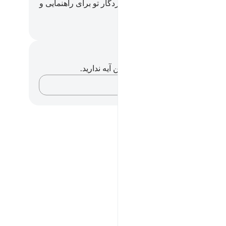
ی از مجرمان قرار دادیم، و پروردگار تو برای راهنمایی و
ی (تو) کافی است.
Hussein Taji Kal D
داشت‌ها و تأملات
هیچ یادداشت و تأملی در مورد این آیه ندارید.
افکارتان را ثبت کنید…