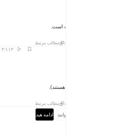
ﱁ
ﱂ
ل هو الله احد ١
ﱃ
ﱄ
ﱅ
ُلْ هُوَ ٱللَّهُ أَحَدٌ ١
(ای پیامبر) بگو: «او الله یکتا و یگانه است.
تفاسیر
درس ها
بازتاب ها
حدیث
مطالب مرتبط
۲:۱۱۲
ﱆ
لله الصمد ٢
ﱇ
ﱈ
للَّهُ ٱلصَّمَدُ ٢
الله بی‌نیاز است (و همه نیازمند او هستند).
تفاسیر
درس ها
بازتاب ها
حدیث
مطالب مرتبط
سوره را کامل بخوانید
ادامه هید