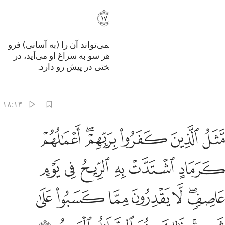
ﲯ
ﲰ
ﲱ
ﲲ
که جرعه جرعه آن را می‌نوشد، و نمی‌تواند آن را (به آسانی) فرو
برد (و گوارایش نیست) و مرگ از هر سو به سراغ او می‌آید، در
حالی‌که او نخواهد مرد، و عذاب سختی در پیش رو دارد.
تفاسیر
درس ها
بازتاب ها
۱۸:۱۴
ﲳ
ﲴ
ﲵ
ﲶﲷ
ﲸ
ثل الذين كفروا بربهم اعمالهم كرماد اشتدت به الريح في يوم عاصف لا 
َّثَلُ ٱلَّذِينَ كَفَرُوا۟ بِرَبِّهِمْ ۖ أَعْمَـٰلُهُمْ كَرَمَادٍ ٱشْتَدَّتْ بِهِ ٱ
ﲹ
ﲺ
ﲻ
ﲼ
ﲽ
ﲾ
ﲿﳀ
ﳁ
ﳂ
ﳃ
ﳄ
ﳅ