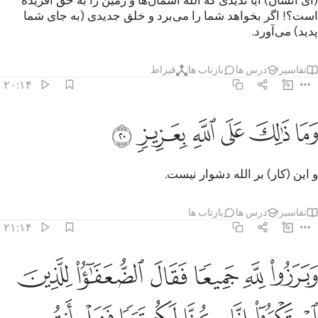
(ای انسان) آیا ندیدی که الله آسمان‌ها و زمین را به حق آفریده
است؟! اگر بخواهد شما را می‌برد و خلق جدیدی (به جای شما
پدید) می‌آورد.
تفاسیر
درس ها
بازتاب ها
قیراط
۲۰:۱۴
ﱑ
ﱒ
ﱓ
ما ذالك على الله بعزيز ٢٠
ﱔ
ﱕ
ﱖ
َمَا ذَٰلِكَ عَلَى ٱللَّهِ بِعَزِيزٍۢ ٢٠
و این (کار) بر الله دشوار نیست.
تفاسیر
درس ها
بازتاب ها
۲۱:۱۴
ﱗ
ﱘ
ﱙ
ﱚ
ﱛ
ﱜ
برزوا لله جميعا فقال الضعفاء للذين استكبروا انا كنا لكم تبعا فهل انت
َبَرَزُوا۟ لِلَّهِ جَمِيعًۭا فَقَالَ ٱلضُّعَفَـٰٓؤُا۟ لِلَّذِينَ ٱسْتَكْبَرُوٓا۟ إِنَّا كُنَّا لَكُمْ 