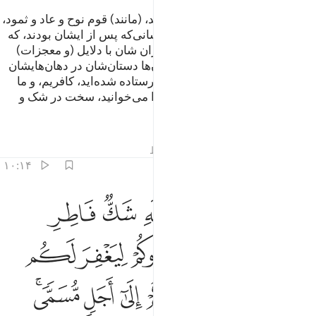
آیا خبر کسانی‌که پیش از شما بودند، (مانند) قوم نوح و عاد و ثمود،
به شما نرسیده است؟! و (خبر) کسانی‌که پس از ایشان بودند، که
جز الله آنان را نمی‌شناسد؟! پیامبران شان با دلایل (و معجزات)
روشن به سوی آن‌ها آمدند، پس آن‌ها دستان‌شان در دهان‌هایشان
گرفتند، و گفتند: «ما به آنچه شما فرستاده شده‌اید، کافریم، و ما
نسبت به آنچه ما را به سوی آن فرا می‌خوانید، سخت در شک و
تردید هستیم».
تفاسیر
درس ها
بازتاب ها
قیراط
۱۰:۱۴
ﲟ ﲠ
ﲡ
ﲢ
ﲣ
ﲤ
ﲥ
 قالت رسلهم افي الله شك فاطر السماوات والارض يدعوكم ليغفر لكم من 
 قَالَتْ رُسُلُهُمْ أَفِى ٱللَّهِ شَكٌّۭ فَاطِرِ ٱلسَّمَـٰوَٰتِ وَٱلْأَرْضِ ۖ يَدْعُوكُمْ لِيَغْفِر
ﲦ
ﲧﲨ
ﲩ
ﲪ
ﲫ
ﲬ
ﲭ
ﲮ
ﲯ
ﲰ
ﲱﲲ