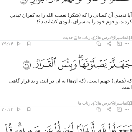
آیا ندیدی آن کسانی را که (شکر) نعمت الله را به کفران تبدیل
کردند، و قوم خود را به سرای نابودی کشاندند؟!
تفاسیر
درس ها
بازتاب ها
حدیث
۲۹:۱۴
ﲀ
هنم يصلونها وبيس القرار ٢٩
ﲁﲂ
ﲃ
ﲄ
ﲅ
َهَنَّمَ يَصْلَوْنَهَا ۖ وَبِئْسَ ٱلْقَرَارُ ٢٩
که (همان) جهنم است، (که آن‌ها) به آن در آیند، و بد قرار گاهی
است.
تفاسیر
درس ها
بازتاب ها
۳۰:۱۴
ﲆ
ﲇ
ﲈ
ﲉ
ﲊ
ﲋﲌ
جعلوا لله اندادا ليضلوا عن سبيله قل تمتعوا فان مصيركم الى النار ٣٠
ﲍ
َجَعَلُوا۟ لِلَّهِ أَندَادًۭا لِّيُضِلُّوا۟ عَن سَبِيلِهِۦ ۗ قُلْ تَمَتَّعُوا۟ ف