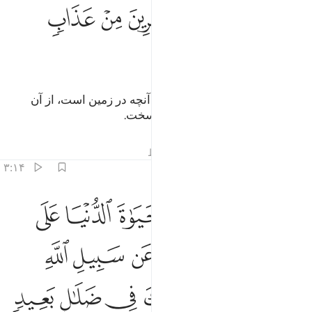
ﱬﱭ
ﱮ
ﱯ
ﱰ
ﱱ
ﱲ
ﱳ
(همان) الله که آنچه در آسمان‌ها و آنچه در زمین است، از آن
اوست، و وای بر کافران از عذاب سخت.
تفاسیر
درس ها
بازتاب ها
قیراط
۳:۱۴
ﱴ
ﱵ
ﱶ
ﱷ
ﱸ
لذين يستحبون الحياة الدنيا على الاخرة ويصدون عن سبيل الله ويبغونها 
لَّذِينَ يَسْتَحِبُّونَ ٱلْحَيَوٰةَ ٱلدُّنْيَا عَلَى ٱلْـَٔاخِرَةِ وَيَصُدُّونَ عَن سَبِيلِ ٱللَّهِ 
ﱹ
ﱺ
ﱻ
ﱼ
ﱽ
ﱾ
ﱿﲀ
ﲁ
ﲂ
ﲃ
ﲄ