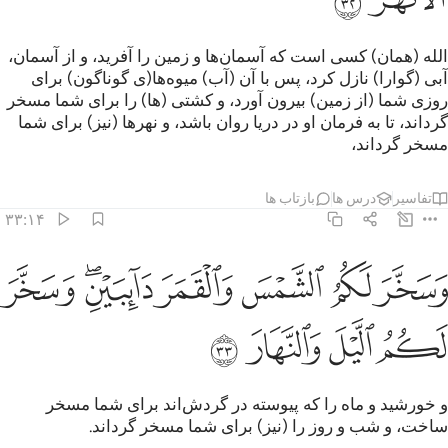
الله (همان) کسی است که آسمان‌ها و زمین را آفرید، و از آسمان،
آبی (گوارا) نازل کرد، پس با آن (آب) میوه‌ها(ی گوناگون) برای
روزی شما (از زمین) بیرون آورد، و کشتی (ها) را برای شما مسخر
گرداند، تا به فرمان او در دریا روان باشد، و نهرها (نیز) برای شما
مسخر گرداند،
تفاسیر
درس ها
بازتاب ها
۳۳:۱۴
ﳆ
ﳇ
ﳈ
ﳉ
ﳊﳋ
سخر لكم الشمس والقمر دايبين وسخر لكم الليل والنهار ٣٣
ﳌ
َسَخَّرَ لَكُمُ ٱلشَّمْسَ وَٱلْقَمَرَ دَآئِبَيْنِ ۖ وَسَخَّرَ لَكُمُ ٱلَّيْلَ وَٱلنَّهَارَ ٣٣
ﳍ
ﳎ
ﳏ
ﳐ
و خورشید و ماه را که پیوسته در گردش‌اند برای شما مسخر
ساخت، و شب و روز را (نیز) برای شما مسخر گرداند.