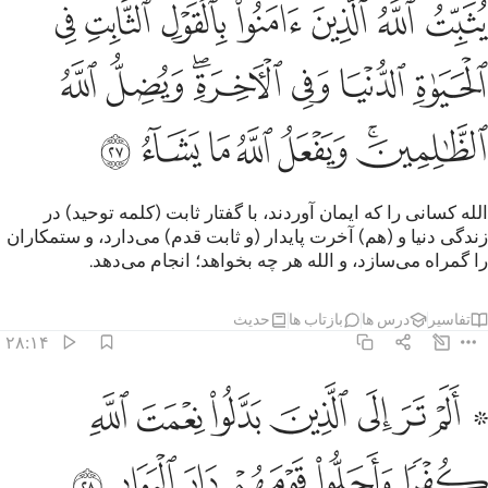
ﱝ
ﱞ
ﱟ
ﱠ
ﱡ
ﱢ
ﱣ
ثبت الله الذين امنوا بالقول الثابت في الحياة الدنيا وفي الاخرة ويضل الل
ُثَبِّتُ ٱللَّهُ ٱلَّذِينَ ءَامَنُوا۟ بِٱلْقَوْلِ ٱلثَّابِتِ فِى ٱلْحَيَوٰةِ ٱلدُّنْيَا وَفِى ٱلْـَٔاخِرَةِ ۖ
ﱤ
ﱥ
ﱦ
ﱧﱨ
ﱩ
ﱪ
ﱫﱬ
ﱭ
ﱮ
ﱯ
ﱰ
ﱱ
الله کسانی را که ایمان آوردند، با گفتار ثابت (کلمه توحید) در
زندگی دنیا و (هم) آخرت پایدار (و ثابت قدم) می‌دارد، و ستمکاران
را گمراه می‌سازد، و الله هر چه بخواهد؛ انجام می‌دهد.
تفاسیر
درس ها
بازتاب ها
حدیث
۲۸:۱۴
ﱲ ﱳ
ﱴ
ﱵ
ﱶ
ﱷ
ﱸ
ﱹ
 الم تر الى الذين بدلوا نعمت الله كفرا واحلوا قومهم دار البوار ٢٨
 أَلَمْ تَرَ إِلَى ٱلَّذِينَ بَدَّلُوا۟ نِعْمَتَ ٱللَّهِ كُفْرًۭا وَأَحَلُّوا۟ قَو
ﱺ
ﱻ
ﱼ
ﱽ
ﱾ
ﱿ