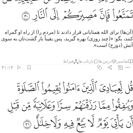
ﲎ
ﲏ
ﲐ
ﲑ
ﲒ
ﲓ
(آن‌ها) برای الله همتایانی قرار دادند تا (مردم را) از راه او گمراه
کنند، بگو: «(چند روزی) بهره گیرید، پس یقیناً باز گشت‌تان به سوی
آتش (دوزخ) است».
تفاسیر
درس ها
بازتاب ها
قیراط
۳۱:۱۴
ﲔ
ﲕ
ﲖ
ﲗ
ﲘ
ﲙ
ل لعبادي الذين امنوا يقيموا الصلاة وينفقوا مما رزقناهم سرا وعلانية من 
ُل لِّعِبَادِىَ ٱلَّذِينَ ءَامَنُوا۟ يُقِيمُوا۟ ٱلصَّلَوٰةَ وَيُنفِقُوا۟ مِمَّا رَزَقْنَـٰهُمْ سِر
ﲚ
ﲛ
ﲜ
ﲝ
ﲞ
ﲟ
ﲠ
ﲡ
ﲢ
ﲣ
ﲤ
ﲥ
ﲦ
ﲧ
ﲨ
ﲩ