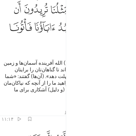
ﲳ
ﲴ
ﲵ
ﲶ
ﲷ
ﲸ
ﲹ
ﲺ
ﲻ
ﲼ
ﲽ
ﲾ
ﲿ
ﳀ
ﳁ
ﳂ
ﳃ
پیامبران شان گفتند: «آیا در (و جود) الله آفرینده آسمان‌ها و زمین
شک است؟ (او) شما را فرا می‌خواند تا گناهان‌تان را برایتان
بیامرزد، و شما را تا مدت معینی مهلت دهد». (آن‌ها) گفتند: «شما
جز بشری همانند ما نیستید، می‌خواهید ما را از آنچه که نیاکان‌مان
می‌پرستیدند باز دارید، پس معجزه (و دلیل) آشکاری برای ما
بیاورید».
تفاسیر
درس ها
بازتاب ها
قیراط
۱۱:۱۴
الت لهم رسلهم ان نحن الا بشر مثلكم ولاكن الله يمن على من يشاء من عب