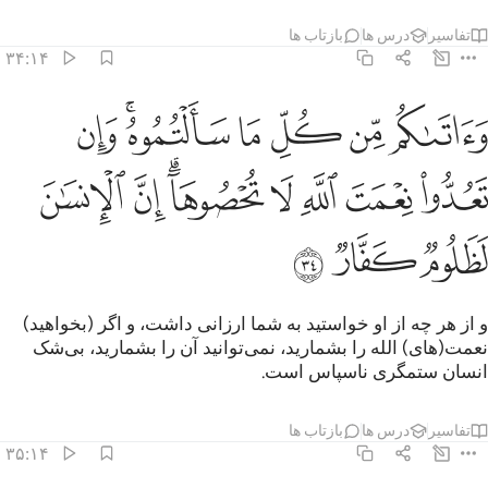
تفاسیر
درس ها
بازتاب ها
۳۴:۱۴
ﱁ
ﱂ
ﱃ
ﱄ
ﱅﱆ
ﱇ
اتاكم من كل ما سالتموه وان تعدوا نعمت الله لا تحصوها ان الانسان لظل
َءَاتَىٰكُم مِّن كُلِّ مَا سَأَلْتُمُوهُ ۚ وَإِن تَعُدُّوا۟ نِعْمَتَ ٱللَّهِ لَا تُحْصُوهَآ ۗ إِنّ
ﱈ
ﱉ
ﱊ
ﱋ
ﱌﱍ
ﱎ
ﱏ
ﱐ
ﱑ
ﱒ
و از هر چه از او خواستید به شما ارزانی داشت، و اگر (بخواهید)
نعمت‌(های) الله را بشمارید، نمی‌توانید آن را بشمارید، بی‌شک
انسان ستمگری ناسپاس است.
تفاسیر
درس ها
بازتاب ها
۳۵:۱۴