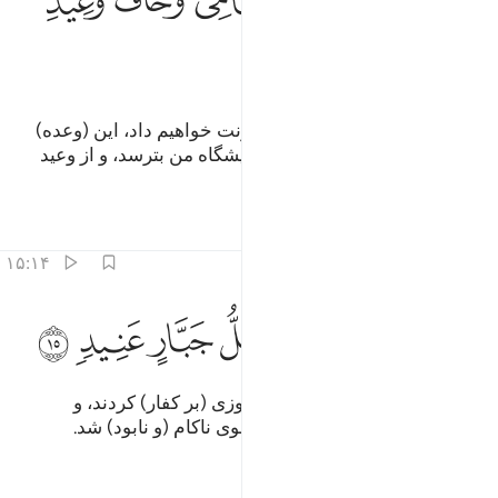
ﲌ
ﲍ
ﲎ
ﲏ
ﲐ
ﲑ
ﲒ
و شما را بعد از آن‌ها در زمین سکونت خواهیم داد، این (وعده)
برای کسی است که از وقوف در پیشگاه من بترسد، و از وعید
(عذاب) من بیمناک باشد».
تفاسیر
درس ها
بازتاب ها
۱۵:۱۴
ﲓ
ﲔ
استفتحوا وخاب كل جبار عنيد ١٥
ﲕ
ﲖ
ﲗ
ﲘ
َٱسْتَفْتَحُوا۟ وَخَابَ كُلُّ جَبَّارٍ عَنِيدٍۢ ١٥
و (پیامبران از خدا) طلب فتح و پیروزی (بر کفار) کردند، و
(سرانجام) هر گردنکش و ستیزه جوی ناکام (و نابود) شد.
تفاسیر
درس ها
بازتاب ها