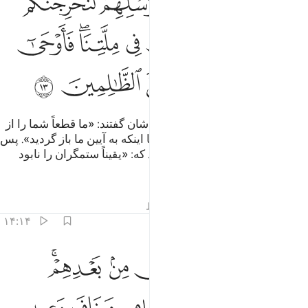
ﱵ
ﱶ
ﱷ
ﱸ
ﱹ
َقَالَ ٱلَّذِينَ كَفَرُوا۟ لِرُسُلِهِمْ لَنُخْرِجَنَّكُم مِّنْ أَرْضِنَآ أَوْ لَتَعُودُنَّ 
ﱺ
ﱻ
ﱼ
ﱽ
ﱾ
ﱿﲀ
ﲁ
ﲂ
ﲃ
ﲄ
ﲅ
ﲆ
و کسانی‌که کافر شدند به پیامبران شان گفتند: «ما قطعاً شما را از
سرزمین خود بیرون خواهیم کرد، یا اینکه به آیین ما باز گردید». پس
پروردگارشان به آن‌ها وحی فرستاد که: «یقیناً ستمگران را نابود
خواهیم کرد،
تفاسیر
درس ها
بازتاب ها
قیراط
۱۴:۱۴
ﲇ
ﲈ
ﲉ
ﲊﲋ
لنسكننكم الارض من بعدهم ذالك لمن خاف مقامي وخاف وعيد ١٤
َلَنُسْكِنَنَّكُمُ ٱلْأَرْضَ مِنۢ بَعْدِهِمْ ۚ ذَٰلِكَ لِمَنْ خَافَ مَقَامِى وَخَافَ وَعِيدِ ١٤