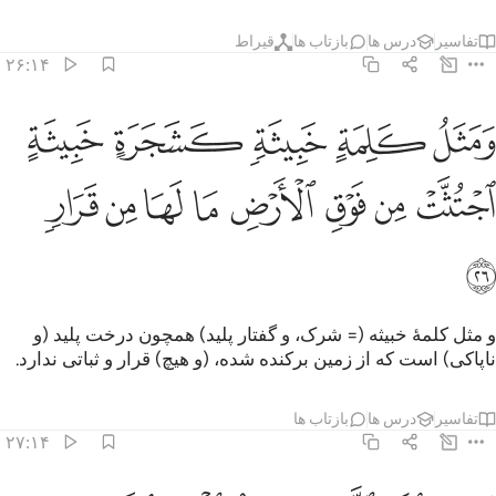
تفاسیر
درس ها
بازتاب ها
قیراط
۲۶:۱۴
ﱏ
ﱐ
ﱑ
ﱒ
ﱓ
مثل كلمة خبيثة كشجرة خبيثة اجتثت من فوق الارض ما لها من قرار ٢٦
َمَثَلُ كَلِمَةٍ خَبِيثَةٍۢ كَشَجَرَةٍ خَبِيثَةٍ ٱجْتُثَّتْ مِن فَوْقِ ٱلْأَرْضِ مَا لَهَا مِن ق
ﱔ
ﱕ
ﱖ
ﱗ
ﱘ
ﱙ
ﱚ
ﱛ
ﱜ
و مثل کلمۀ خبیثه (= شرک، و گفتار پلید) همچون درخت پلید (و
ناپاکی) است که از زمین برکنده شده، (و هیچ) قرار و ثباتی ندارد.
تفاسیر
درس ها
بازتاب ها
۲۷:۱۴