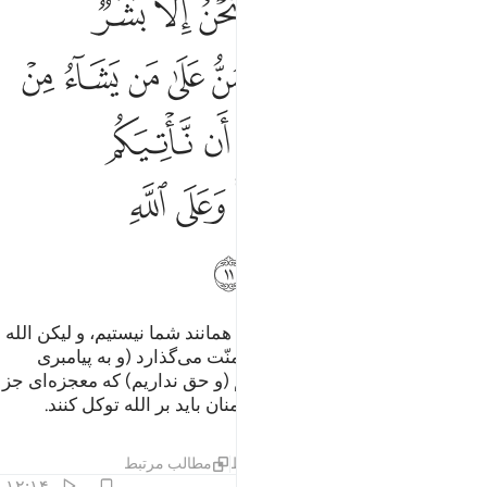
ﱁ
ﱂ
ﱃ
ﱄ
ﱅ
ﱆ
ﱇ
َالَتْ لَهُمْ رُسُلُهُمْ إِن نَّحْنُ إِلَّا بَشَرٌۭ مِّثْلُكُمْ وَلَـٰكِنَّ ٱللَّهَ يَمُنُّ
ﱈ
ﱉ
ﱊ
ﱋ
ﱌ
ﱍ
ﱎ
ﱏ
ﱐﱑ
ﱒ
ﱓ
ﱔ
ﱕ
ﱖ
ﱗ
ﱘ
ﱙ
ﱚﱛ
ﱜ
ﱝ
ﱞ
ﱟ
ﱠ
پیامبران شان گفتند: «ما جز بشری همانند شما نیستیم، و لیکن الله
بر هر کس از بندگانش که بخواهد منّت می‌گذارد (و به پیامبری
برمی‌گزیند) و ما (هرگز) نمی‌توانیم (و حق نداریم) که معجزه‌ای جز
به فرمان الله برایتان بیاوریم. و مؤمنان باید بر الله توکل کنند.
تفاسیر
درس ها
بازتاب ها
قیراط
مطالب مرتبط
۱۲:۱۴