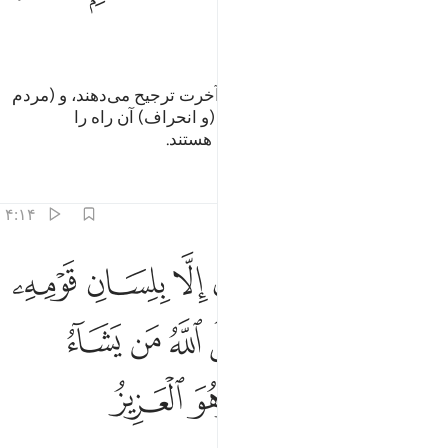
ﲅ
(همانا) کسانی‌که زندگی دنیا را بر آخرت ترجیح می‌دهند، و (مردم
را) از راه الله باز می‌دارند، و کجی (و انحراف) آن راه را
می‌خواهند، اینان در گمراهی دوری هستند.
تفاسیر
درس ها
بازتاب ها
۴:۱۴
ﲆ
ﲇ
ﲈ
ﲉ
ﲊ
ﲋ
ﲌ
ما ارسلنا من رسول الا بلسان قومه ليبين لهم فيضل الله من يشاء ويهد
َمَآ أَرْسَلْنَا مِن رَّسُولٍ إِلَّا بِلِسَانِ قَوْمِهِۦ لِيُبَيِّنَ لَهُمْ ۖ فَيُضِلُّ
ﲍ
ﲎﲏ
ﲐ
ﲑ
ﲒ
ﲓ
ﲔ
ﲕ
ﲖﲗ
ﲘ
ﲙ