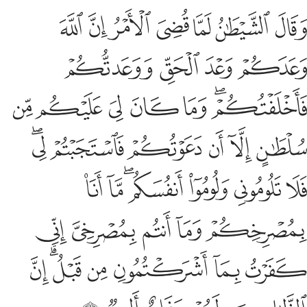
ﱼ
ﱽ
ﱾ
ﱿ
ﲀ
ﲁ
ﲂ
قال الشيطان لما قضي الامر ان الله وعدكم وعد الحق ووعدتكم فاخلفت
َقَالَ ٱلشَّيْطَـٰنُ لَمَّا قُضِىَ ٱلْأَمْرُ إِنَّ ٱللَّهَ وَعَدَكُمْ وَعْدَ ٱلْحَقِّ وَوَعَدتُّكُمْ 
ﲃ
ﲄ
ﲅ
ﲆ
ﲇﲈ
ﲉ
ﲊ
ﲋ
ﲌ
ﲍ
ﲎ
ﲏ
ﲐ
ﲑ
ﲒ
ﲓﲔ
ﲕ
ﲖ
ﲗ
ﲘﲙ
ﲚ
ﲛ
ﲜ
ﲝ
ﲞ
ﲟ
ﲠ
ﲡ
ﲢ
ﲣ
ﲤ
ﲥﲦ
ﲧ