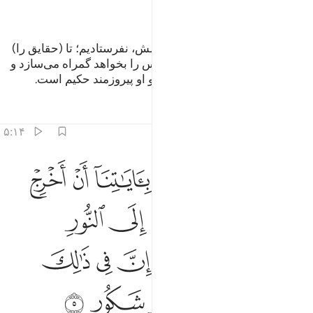
ﲚ
ﲛ
ما هیچ پیامبری را، مگر به زبان قومش، نفرستادیم؛ تا (حقایق را)
برای آن‌ها بیان کند، پس الله هر کس را بخواهد گمراه می‌سازد و
هر کس را بخواهد هدایت می‌کند، و او پیروزمند حکیم است.
تفاسیر
درس ها
بازتاب ها
۵:۱۴
ﲜ
ﲝ
ﲞ
ﲟ
ﲠ
ﲡ
لقد ارسلنا موسى باياتنا ان اخرج قومك من الظلمات الى النور وذكرهم ب
َلَقَدْ أَرْسَلْنَا مُوسَىٰ بِـَٔايَـٰتِنَآ أَنْ أَخْرِجْ قَوْمَكَ مِنَ ٱلظُّلُمَـٰتِ إِلَى ٱلنُّورِ وَذَ
ﲢ
ﲣ
ﲤ
ﲥ
ﲦ
ﲧ
ﲨ
ﲩﲪ
ﲫ
ﲬ
ﲭ
ﲮ
ﲯ
ﲰ
ﲱ
ﲲ