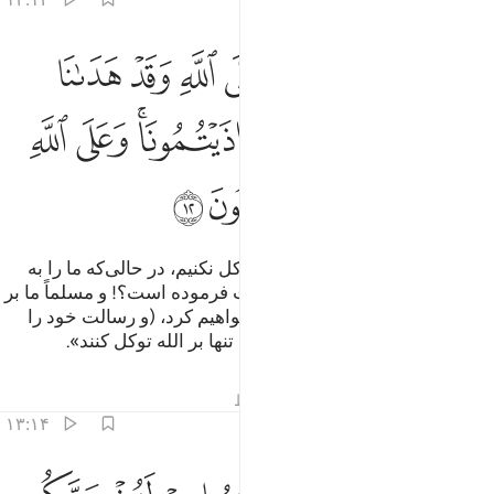
ﱡ
ﱢ
ﱣ
ﱤ
ﱥ
ﱦ
ﱧ
ﱨ
ما لنا الا نتوكل على الله وقد هدانا سبلنا ولنصبرن على ما اذيتمونا وعلى 
َمَا لَنَآ أَلَّا نَتَوَكَّلَ عَلَى ٱللَّهِ وَقَدْ هَدَىٰنَا سُبُلَنَا ۚ وَلَنَصْبِرَنَّ
ﱩﱪ
ﱫ
ﱬ
ﱭ
ﱮﱯ
ﱰ
ﱱ
ﱲ
ﱳ
ﱴ
و ما را چه شده است که بر الله توکل نکنیم، در حالی‌که ما را به
راه‌های (سعادت بخش) مان هدایت فرموده است؟! و مسلماً ما بر
آزارهای که به ما می‌رسانید صبر خواهیم کرد، (و رسالت خود را
خواهیم رساند) و توکل‌کنندگان باید تنها بر الله توکل کنند».
تفاسیر
درس ها
بازتاب ها
قیراط
۱۳:۱۴
قال الذين كفروا لرسلهم لنخرجنكم من ارضنا او لتعودن في ملتنا فاوحى 