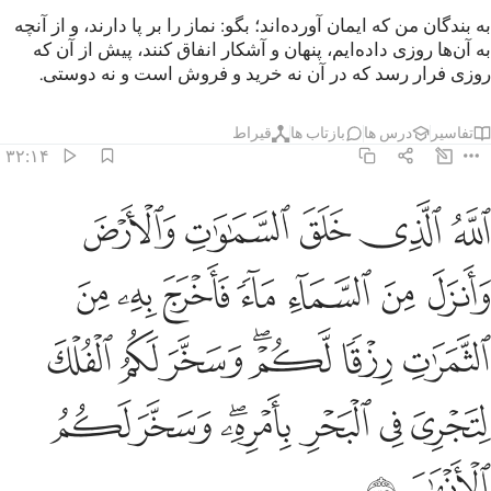
به بندگان من که ایمان آورده‌اند؛ بگو: نماز را بر پا دارند، و از آنچه
به آن‌ها روزی داده‌ایم، پنهان و آشکار انفاق کنند، پیش از آن که
روزی فرار رسد که در آن نه خرید و فروش است و نه دوستی.
تفاسیر
درس ها
بازتاب ها
قیراط
۳۲:۱۴
ﲪ
ﲫ
ﲬ
ﲭ
ﲮ
لله الذي خلق السماوات والارض وانزل من السماء ماء فاخرج به من الث
للَّهُ ٱلَّذِى خَلَقَ ٱلسَّمَـٰوَٰتِ وَٱلْأَرْضَ وَأَنزَلَ مِنَ ٱلسَّمَآءِ مَآءًۭ فَأَخْرَ
ﲯ
ﲰ
ﲱ
ﲲ
ﲳ
ﲴ
ﲵ
ﲶ
ﲷ
ﲸﲹ
ﲺ
ﲻ
ﲼ
ﲽ
ﲾ
ﲿ
ﳀﳁ
ﳂ
ﳃ
ﳄ
ﳅ