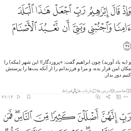
ﱓ
ﱔ
ﱕ
ﱖ
ﱗ
ﱘ
ﱙ
اذ قال ابراهيم رب اجعل هاذا البلد امنا واجنبني وبني ان نعبد الاصنام ٣٥
َإِذْ قَالَ إِبْرَٰهِيمُ رَبِّ ٱجْعَلْ هَـٰذَا ٱلْبَلَدَ ءَامِنًۭا وَٱجْنُبْنِى وَبَن
ﱚ
ﱛ
ﱜ
ﱝ
ﱞ
ﱟ
ﱠ
و (به یاد آورید) چون ابراهیم گفت: «پروردگارا! این شهر (مکه) را
مکان امن قرار بده، و مرا و فرزندانم را از آنکه بت‌ها را پرستش
کنیم دور بدار.
تفاسیر
درس ها
بازتاب ها
قیراط
۳۶:۱۴
ﱡ
ﱢ
ﱣ
ﱤ
ﱥ
ﱦﱧ
ﱨ
ب انهن اضللن كثيرا من الناس فمن تبعني فانه مني ومن عصاني فانك غ
َبِّ إِنَّهُنَّ أَضْلَلْنَ كَثِيرًۭا مِّنَ ٱلنَّاسِ ۖ فَمَن تَبِعَنِى فَإِنَّهُۥ مِنِّى ۖ وَمَنْ 