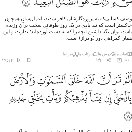
ﳆﳇ
ﳈ
ﳉ
ﳊ
ﳋ
ﳌ
وصف کسانی‌که به پروردگارشان کافر شدند، اعمال‌شان همچون
خاکستر است که تند بادی در یک روز طوفانی سخت برآن وزیده
باشد، توان نگه داشتن آنچه را که به دست آورده‌اند؛ ندارند، و این
همان گمراهی دور (و دراز) است.
تفاسیر
درس ها
بازتاب ها
قیراط
۱۹:۱۴
ﱁ
ﱂ
ﱃ
ﱄ
ﱅ
ﱆ
ﱇ
لم تر ان الله خلق السماوات والارض بالحق ان يشا يذهبكم ويات بخلق جد
َلَمْ تَرَ أَنَّ ٱللَّهَ خَلَقَ ٱلسَّمَـٰوَٰتِ وَٱلْأَرْضَ بِٱلْحَقِّ ۚ إِن يَشَأْ يُذْهِبْكُمْ وَيَأْ
ﱈﱉ
ﱊ
ﱋ
ﱌ
ﱍ
ﱎ
ﱏ
ﱐ