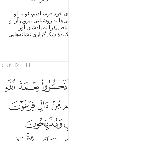
و به راستی ما موسی را با نشانه‌های خود فرستادیم، (و به او
دستور دادیم) که: قومت را از تاریکی‌ها به روشنایی بیرون آر، و
ایام الله (= روزهای پیروزی حق بر باطل) را به یادشان آور،
بی‌گمان در این (امر) برای هر صبرکنندۀ شکرگزاری نشانه‌هایی
است.
تفاسیر
درس ها
بازتاب ها
۶:۱۴
ﱁ
ﱂ
ﱃ
ﱄ
ﱅ
ﱆ
ﱇ
اذ قال موسى لقومه اذكروا نعمة الله عليكم اذ انجاكم من ال فرعون
َإِذْ قَالَ مُوسَىٰ لِقَوْمِهِ ٱذْكُرُوا۟ نِعْمَةَ ٱللَّهِ عَلَيْكُمْ إِذْ أَنجَىٰكُم مِّنْ ءَالِ فِر
ﱈ
ﱉ
ﱊ
ﱋ
ﱌ
ﱍ
ﱎ
ﱏ
ﱐ
ﱑ