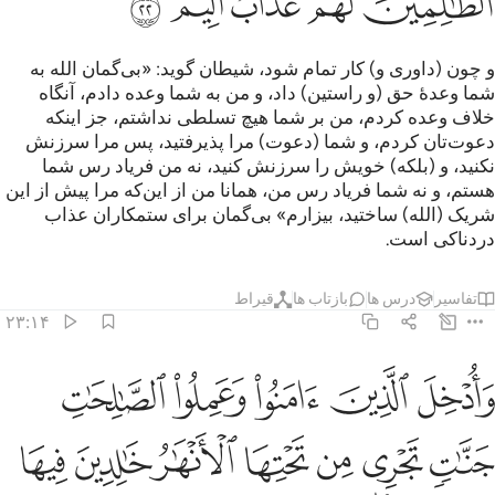
ﲨ
ﲩ
ﲪ
ﲫ
ﲬ
و چون (داوری و) کار تمام شود، شیطان گوید: «بی‌گمان الله به
شما وعدۀ حق (و راستین) داد، و من به شما وعده دادم، آنگاه
خلاف وعده کردم، من بر شما هیچ تسلطی نداشتم، جز اینکه
دعوت‌تان کردم، و شما (دعوت) مرا پذیرفتید، پس مرا سرزنش
نکنید، و (بلکه) خویش را سرزنش کنید، نه من فریاد رس شما
هستم، و نه شما فریاد رس من، همانا من از این‌که مرا پیش از این
شریک (الله) ساختید، بیزارم» بی‌گمان برای ستمکاران عذاب
دردناکی است.
تفاسیر
درس ها
بازتاب ها
قیراط
۲۳:۱۴
ﲭ
ﲮ
ﲯ
ﲰ
ﲱ
ادخل الذين امنوا وعملوا الصالحات جنات تجري من تحتها الانهار خالدين ف
َأُدْخِلَ ٱلَّذِينَ ءَامَنُوا۟ وَعَمِلُوا۟ ٱلصَّـٰلِحَـٰتِ جَنَّـٰتٍۢ تَجْرِى مِن تَحْتِهَا ٱلْأَنْهَـٰرُ خَـٰلِدِينَ 
ﲲ
ﲳ
ﲴ
ﲵ
ﲶ
ﲷ
ﲸ