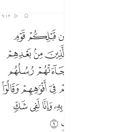
تفاسیر
درس ها
بازتاب ها
۹:۱۴
ﱸ
ﱹ
ﱺ
ﱻ
ﱼ
ﱽ
ﱾ
لم ياتكم نبا الذين من قبلكم قوم نوح وعاد وثمود والذين من بعدهم لا يعل
َلَمْ يَأْتِكُمْ نَبَؤُا۟ ٱلَّذِينَ مِن قَبْلِكُمْ قَوْمِ نُوحٍۢ وَعَادٍۢ وَثَمُودَ ۛ وَٱلَّذِينَ مِنۢ بَعْ
ﱿ
ﲀ
ﲁ
ﲂ
ﲃ
ﲄ
ﲅ
ﲆ
ﲇ
ﲈﲉ
ﲊ
ﲋ
ﲌ
ﲍ
ﲎ
ﲏ
ﲐ
ﲑ
ﲒ
ﲓ
ﲔ
ﲕ
ﲖ
ﲗ
ﲘ
ﲙ
ﲚ
ﲛ
ﲜ
ﲝ
ﲞ