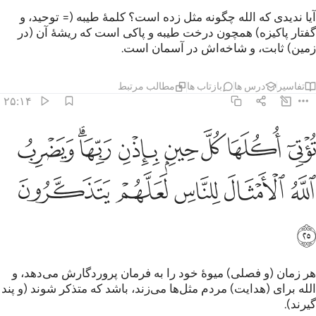
آیا ندیدی که الله چگونه مثل زده است؟ کلمۀ طیبه (= توحید، و
گفتار پاکیزه) همچون درخت طیبه و پاکی است که ریشۀ آن (در
زمین) ثابت، و شاخه‌اش در آسمان است.
تفاسیر
درس ها
بازتاب ها
مطالب مرتبط
۲۵:۱۴
ﱁ
ﱂ
ﱃ
ﱄ
ﱅ
ﱆﱇ
ﱈ
وتي اكلها كل حين باذن ربها ويضرب الله الامثال للناس لعلهم يتذكرون ٢٥
ُؤْتِىٓ أُكُلَهَا كُلَّ حِينٍۭ بِإِذْنِ رَبِّهَا ۗ وَيَضْرِبُ ٱللَّهُ ٱلْأَمْثَالَ لِلنَّاسِ لَعَلَّهُمْ يَتَذَكَّرُون
ﱉ
ﱊ
ﱋ
ﱌ
ﱍ
ﱎ
هر زمان (و فصلی) میوۀ خود را به فرمان پروردگارش می‌دهد، و
الله برای (هدایت) مردم مثل‌ها می‌زند، باشد که متذکر شوند (و پند
گیرند).