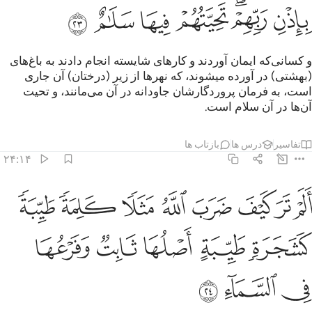
ﲹ
ﲺﲻ
ﲼ
ﲽ
ﲾ
ﲿ
و کسانی‌که ایمان آوردند و کارهای شایسته انجام دادند به باغ‌های
(بهشتی) در آورده میشوند، که نهرها از زیر (درختان) آن جاری
است، به فرمان پروردگارشان جاودانه در آن می‌مانند، و تحیت
آن‌ها در آن سلام است.
تفاسیر
درس ها
بازتاب ها
۲۴:۱۴
ﳀ
ﳁ
ﳂ
ﳃ
ﳄ
ﳅ
ﳆ
ﳇ
لم تر كيف ضرب الله مثلا كلمة طيبة كشجرة طيبة اصلها ثابت وفرعها ف
َلَمْ تَرَ كَيْفَ ضَرَبَ ٱللَّهُ مَثَلًۭا كَلِمَةًۭ طَيِّبَةًۭ كَشَجَرَةٍۢ طَيِّ
ﳈ
ﳉ
ﳊ
ﳋ
ﳌ
ﳍ
ﳎ
ﳏ