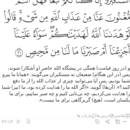
ﱝ
ﱞ
ﱟ
ﱠ
ﱡ
ﱢ
ﱣ
ﱤ
ﱥ
ﱦ
ﱧ
ﱨ
ﱩ
ﱪﱫ
ﱬ
ﱭ
ﱮ
ﱯ
ﱰﱱ
ﱲ
ﱳ
ﱴ
ﱵ
ﱶ
ﱷ
ﱸ
ﱹ
ﱺ
ﱻ
و (در روز قیامت) همگی در پیشگاه الله حاضر (و آشکار) شوند،
پس (در این هنگام) ضعیفان به مستکبران می‌گویند: «همانا ما پیرو
شما بودیم، پس آیا می‌توانید چیزی از عذاب الله را از ما دفع
کنید؟». (آن‌ها) گویند: «اگر الله ما را هدایت کرده بود، ما (نیز) شما
را هدایت می‌کردیم، چه بی‌تابی کنیم و چه صبر نماییم، برای ما
یکسان است، (هیچ) گریزگاهی برای ما نیست».
تفاسیر
درس ها
بازتاب ها
۲۲:۱۴