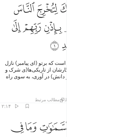
ﱒﱓ
ﱔ
ﱕ
ﱖ
ﱗ
ﱘ
لر كتاب انزلناه اليك لتخرج الناس من الظلمات الى النور باذن ربهم الى
لٓر ۚ كِتَـٰبٌ أَنزَلْنَـٰهُ إِلَيْكَ لِتُخْرِجَ ٱلنَّاسَ مِنَ ٱلظُّلُمَـٰتِ إِلَى ٱلن
ﱙ
ﱚ
ﱛ
ﱜ
ﱝ
ﱞ
ﱟ
ﱠ
ﱡ
ﱢ
ﱣ
الر (الف. لام. را) این (قرآن) کتابی است که برتو (ای پیامبر) نازل
کردیم، تا مردم را به فرمان پروردگارشان از تاریکی‌ها(ی شرک و
جهالت) به سوی روشنایی (ایمان و دانش) در آوری، به سوی راه
(الله) پیروزمند ستوده.
تفاسیر
درس ها
بازتاب ها
قیراط
مطالب مرتبط
۲:۱۴
ﱤ
ﱥ
ﱦ
ﱧ
ﱨ
ﱩ
ﱪ
ﱫ
لله الذي له ما في السماوات وما في الارض وويل للكافرين من عذاب ش
للَّهِ ٱلَّذِى لَهُۥ مَا فِى ٱلسَّمَـٰوَٰتِ وَمَا فِى ٱلْأَرْضِ ۗ وَوَيْلٌۭ لِّلْكَـٰفِرِينَ 