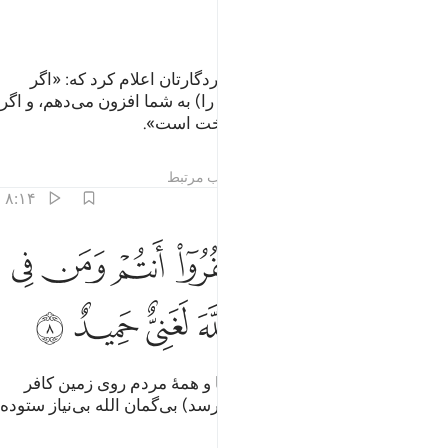
ﱨ
ﱩ
و (و به یاد آورید) هنگامی را که پروردگارتان اعلام کرد که: «اگر
شکر گزاری کنید، یقیناً (نعمت خود را) به شما افزون می‌دهم، و اگر
کفران کنید، بی‌گمان عذاب من سخت است».
تفاسیر
درس ها
بازتاب ها
مطالب مرتبط
۸:۱۴
ﱪ
ﱫ
ﱬ
ﱭ
ﱮ
ﱯ
ﱰ
قال موسى ان تكفروا انتم ومن في الارض جميعا فان الله لغني حميد ٨
َقَالَ مُوسَىٰٓ إِن تَكْفُرُوٓا۟ أَنتُمْ وَمَن فِى ٱلْأَرْضِ جَمِيعًۭا فَإِنَّ ٱللَّهَ لَغَنِىٌّ
ﱱ
ﱲ
ﱳ
ﱴ
ﱵ
ﱶ
ﱷ
و موسی به (آن‌ها) گفت: «اگر شما و همۀ مردم روی زمین کافر
شوید، پس (به الله هیچ زیانی نمی‌رسد) بی‌گمان الله بی‌نیاز ستوده
است».