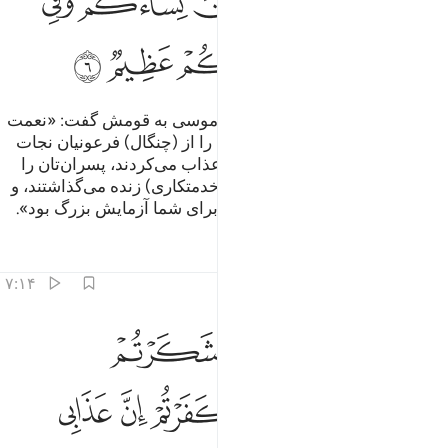
ﱒ
ﱓ
ﱔﱕ
ﱖ
ﱗ
ﱘ
ﱙ
ﱚ
ﱛ
ﱜ
و (ای پیامبر! به یاد آور) هنگامی‌که موسی به قومش گفت: «نعمت
الله را بر خود بیاد آورید، چون شما را از (چنگال) فرعونیان نجات
داد، که به بدترین عذاب‌ها شما را عذاب می‌کردند، پسران‌تان را
سر می‌بریدند، و زنان‌تان را (برای خدمتکاری) زنده می‌گذاشتند، و
در این (امر) از جانب پروردگارتان برای شما آزمایش بزرگ بود».
تفاسیر
درس ها
بازتاب ها
۷:۱۴
ﱝ
ﱞ
ﱟ
ﱠ
ﱡ
اذ تاذن ربكم لين شكرتم لازيدنكم ولين كفرتم ان عذابي لشديد ٧
َإِذْ تَأَذَّنَ رَبُّكُمْ لَئِن شَكَرْتُمْ لَأَزِيدَنَّكُمْ ۖ وَلَئِن كَفَرْتُمْ إِنَّ عَذَابِى لَشَدِيدٌۭ ٧
ﱢﱣ
ﱤ
ﱥ
ﱦ
ﱧ