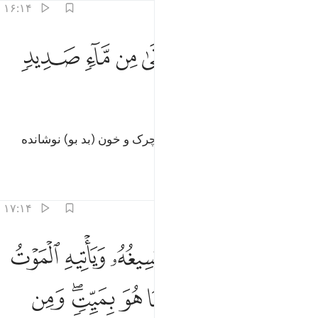
۱۶:۱۴
ﲙ
ﲚ
ﲛ
ن ورايه جهنم ويسقى من ماء صديد ١٦
ﲜ
ﲝ
ﲞ
ﲟ
ِّن وَرَآئِهِۦ جَهَنَّمُ وَيُسْقَىٰ مِن مَّآءٍۢ صَدِيدٍۢ ١٦
ﲠ
پشت سرش جهنم است، و از آب چرک و خون (بد بو) نوشانده
شود.
تفاسیر
درس ها
بازتاب ها
۱۷:۱۴
ﲡ
ﲢ
ﲣ
ﲤ
ﲥ
ﲦ
تجرعه ولا يكاد يسيغه وياتيه الموت من كل مكان وما هو بميت ومن وراي
َتَجَرَّعُهُۥ وَلَا يَكَادُ يُسِيغُهُۥ وَيَأْتِيهِ ٱلْمَوْتُ مِن كُلِّ مَكَانٍۢ وَمَا هُوَ بِمَيِّ
ﲧ
ﲨ
ﲩ
ﲪ
ﲫ
ﲬﲭ
ﲮ