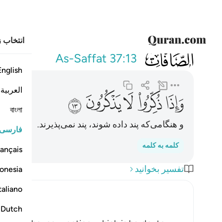
انتخاب ز
037
واذا ذكروا لا ي
As-Saffat
37:13
English
العربية
ﲍ
ﲎ
ﲏ
ﲐ
ﲑ
বাংলা
و هنگامی‌که پند داده شوند، پند نمی‌پذیرند.
فارسی
کلمه به کلمه
ançais
تفسیر بخوانید
onesia
taliano
Dutch