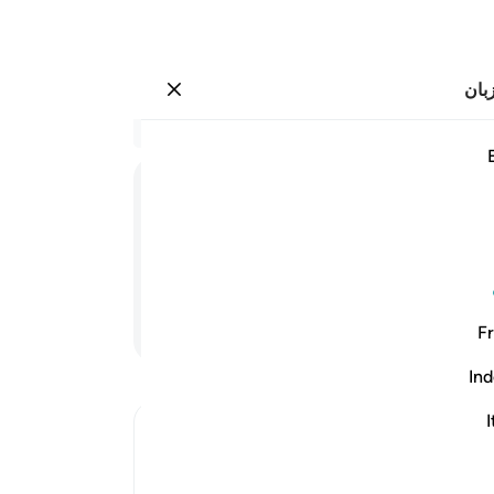
بان
وارد شوید
ذكرون ١٣
در 
۱۳:۳۷
.
12
می‌ک
هنگا
می‌
مرد
ادامه مطلب
Fr
(دوب
بر ا
Ind
(زند
ناگه
I
Ibn Kathir (Abridged)
«وا
The Certainty of Life after Death
روز