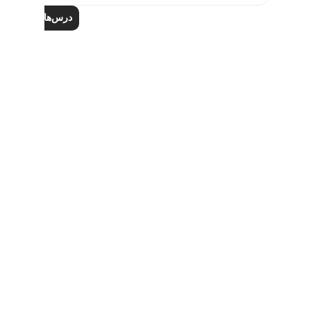
درس‌های بیشتر را ب
Notes
placeholders
close