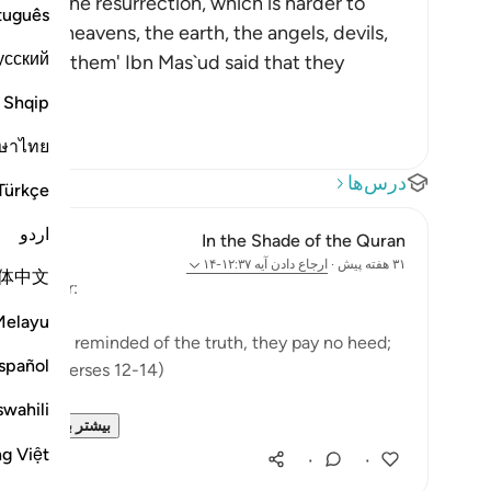
o deny the resurrection, which is harder to
tuguês
 or the heavens, the earth, the angels, devils,
усский
between them' Ibn Mas`ud said that they
Shqip
ษาไทย
درس‌ها
Türkçe
اردو
In the Shade of the Quran
۳۱ هفته پیش
·
ارجاع دادن
آیه ۱۲:۳۷-۱۴
体中文
et wonder:
Melayu
they are reminded of the truth, they pay no heed;
spañol
icule." (Verses 12-14)
swahili
er...
بیشتر ببین
ng Việt
۰
۰