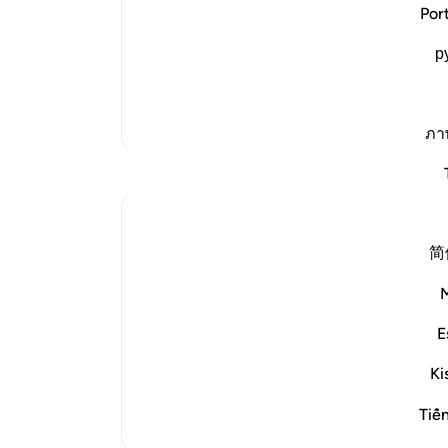
Allah says: `Ask these people, those wh
ari
-
Por
create Are they more difficult to create
р
the mighty creatures -- everything in 
یاد
admitted that thes
…
شما 
ادامه مطلب
تفاسیر بیشتر
ภา
简
The unbelievers' attitude makes the Proph
"Whereas you marvel, they scoff; and when 
E
and when they see a sign, they resort to rid
Ki
It is only right that the Prophet should wond
Tiế