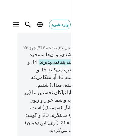
وارد شوید
متن بخوانید
فصل ۳۷, صفحه ۴۴۶, جوز ۲۳
بلکه تو (از انکار آن‌ها) در شگفت شدی، و آن‌ها مسخره
نند.
13
.
و هنگامی‌که پند داده شوند، پند نمی‌پذیرند.
14
.
و
می‌که معجز‌ه‌ای ببینند (آنرا) مسخره می‌کنند.
15
.
و
گویند: «این جز جادویی آشکار نیست،
16
.
آیا هنگامی‌که
یم و به خاک و استخوان‌های (پوسیده، مبدل) شدیم،
اره) بر انگیخته خواهیم شد؟!
17
.
آیا نیاکان نخستین ما (نیز
نگیخته می‌شوند؟!)»
18
.
بگو: «آری، و شما خوار و زبون
ه) می‌شوید».
19
.
پس آن تنها یک بانگ (سهمناک) است،
ان آن‌ها (از قبرها بیرون می‌آیند و) می‌نگرند.
20
.
و گویند:
ی بر ما این (همان) روز جزا است!»
21
.
(آری) این (همان)
 داوری است، که شما آن را تکذیب می‌کردید.