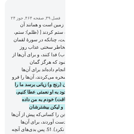
در متن بخوانید
فصل ۳۹, صفحه ۴۶۴, جوز ۲۴
47
.
و اگر تمام آنچه که در روی زمین است و همانند آن
همراهش از آن کسانی باشد که ستم کردند [ (ظلم): ستم،
در اینجا بمعنای شرک و کفر است، چنانکه در سورۀ لقمان
آیه می‌فرماید ]، یقیناً همه را بخاطر سختی عذاب روز
قیامت (برای رهایی خود از عذاب) فدا کنند، و برای آن‌ها از
سوی الله چیزهایی آشکار می‌شود که هرگز گمان
نمی‌کردند.
48
.
و بدی‌های آنچه انجام داده‌اند برای آن‌ها
آشکار می‌شود و آنچه به آن مسخره می‌کردند، آن‌ها را فرو
می‌گیرد.
49
.
پس چون به انسان (رنج و) زیانی برسد ما را
می‌خواند، آنگاه چون از جانب خود به او نعمتی عطا کنیم،
می‌گوید: «به سبب دانایی (و لیاقت) خودم به من داده
شده» بلکه این آزمایشی است، و لیکن بیشتر‌شان
نمی‌دانند.
50
.
به راستی این سخن را کسانی‌که پیش از آن‌ها
بودند (نیز) گفتند، پس آنچه را بدست آوردند، برای آن‌ها
سودی نبخشید (و عذاب را دفع نکرد).
51
.
پس بدی‌های آنچه