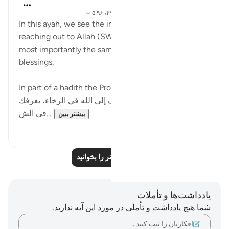
Sana Hamdan
۳ سال پیش
·
ارجاع دادن
آیه ۱۱۴:۲۰، ۴۹:۳۹، ۵:۹۶
In this ayah, we see the importance of thanking and
reaching out to Allah (SWT) during hardship, but
most importantly the same during times of
blessings.
In part of a hadith the Prophet (PBUH) ﷺ says:
احفظ الله تجده أمامك تعرف إلى الله في الرخاء، يعرفك
في الش...
بیشتر ببین
۱
۵
بازتاب‌های بیشتر را بخوانید
یادداشت‌ها و تأملات
شما هیچ یادداشت و تأملی در مورد این آیه ندارید.
افکارتان را ثبت کنید…