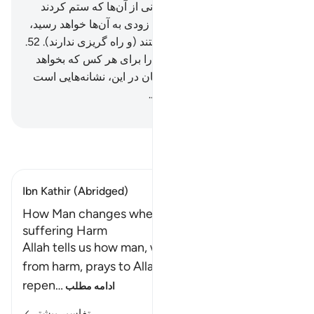
می‌کردند به آن‌ها رسید، و کسانی از آن‌ها که ستم کردند
(نیز) بدی‌های آنچه می‌کردند به زودی به آن‌ها خواهد رسید،
و آن‌ها (الله را) عاجزکننده نیستند (و راه گریزی ندارند).
52
.
آیا آن‌ها ندانستند که الله روزی را برای هر کس که بخواهد
گسترده یا تنگ می‌سازد، بی‌گمان در این، نشانه‌هایی است
برای گروهی که ایمان می‌آورند.
Hussein Taji Kal Dari
-
تفسیر بخوانید
Ibn Kathir (Abridged)
How Man changes when He is blessed after
suffering Harm
Allah tells us how man, when he is suffering
from harm, prays to Allah, turning to Him in
repen
…
ادامه مطلب
تفاسیر بیشتر