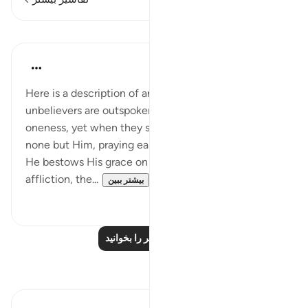
درس‌ها
In the Shade of the Quran
۳۱ هفته پیش
·
ارجاع دادن
آیه ۴۹:۳۹
Here is a description of an ironic situation: the
unbelievers are outspoken in denying God's
oneness, yet when they suffer affliction they turn to
none but Him, praying earnestly for His help. When
He bestows His grace on them and removes their
affliction, the...
بیشتر ببین
۰
۰
درس‌های بیشتر را بخوانید
بازتاب‌ها