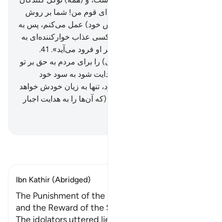
بر او توکل می‌کنند».
39
.
بگو: «ای قوم من! شما بر روش
خود عمل کنید، من (نیز به روش خود) عمل می‌کنم، پس به
زودی خواهید دانست،
40
.
چه کسی عذاب خوارکننده‌ای به
سراغش می‌آید، و عذابی دایم بر او فرود می‌آید».
41
.
بی‌گمان ما (این) کتاب (آسمانی) را برای مردم به حق بر تو
نازل کردیم، پس هر کس که هدایت شود به سود خود
اوست، و هر کس‌که گمراه شود، تنها به زیان خودش خواهد
بود، و تو بر آن‌ها نگهبان نیستی (که آن‌ها را به هدایت اجبار
کنی).
Hussein Taji Kal Dari
-
تفسیر بخوانید
Ibn Kathir (Abridged)
The Punishment of the Disbelievers and Liars,
and the Reward of the Sincere Believers
The idolators uttered lies against Allah and said