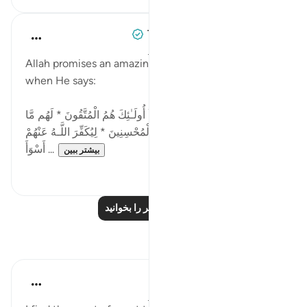
Tulayhah Tafsir Translations
۳ سال پیش
·
ارجاع دادن
آیه ۳۳:۳۹-۳۵
Allah promises an amazing reward in surah al-Zumar
when He says:
وَالَّذِي جَاءَ بِالصِّدْقِ وَصَدَّقَ بِهِ ۙ أُولَـٰئِكَ هُمُ الْمُتَّقُونَ * لَهُم مَّا
يَشَاءُونَ عِندَ رَبِّهِمْ ۚ ذَٰلِكَ جَزَاءُ الْمُحْسِنِينَ * لِيُكَفِّرَ اللَّـهُ عَنْهُمْ
أَسْوَأَ ...
بیشتر ببین
۰
۴
درس‌های بیشتر را بخوانید
بازتاب‌ها
Sarah Kabir
۵ سال پیش
·
ارجاع دادن
آیه ۳۳:۳۹-۳۵