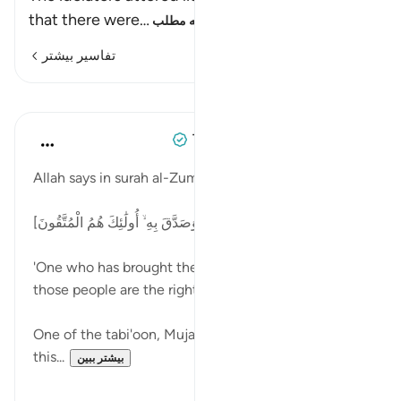
that there were
…
ادامه مطلب
تفاسیر بیشتر
درس‌ها
Tulayhah Tafsir Translations
۲ سال پیش
·
ارجاع دادن
آیه ۳۳:۳۹
Allah says in surah al-Zumar [39]:
[وَالَّذِي جَاءَ بِالصِّدْقِ وَصَدَّقَ بِهِ ۙ أُولَٰئِكَ هُمُ الْمُتَّقُونَ]
'One who has brought the truth and affirmed it -
those people are the righteous ones.' [33]
One of the tabi'oon, Mujahid ibn Jabr, explained
this...
بیشتر ببین
۳
۴