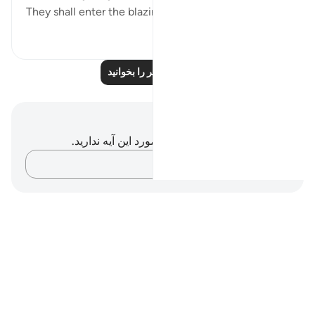
They shall enter the blazing fire, and will...
بیشتر ببین
۰
۰
درس‌های بیشتر را بخوانید
یادداشت‌ها و تأملات
شما هیچ یادداشت و تأملی در مورد این آیه ندارید.
افکارتان را ثبت کنید…
Notes