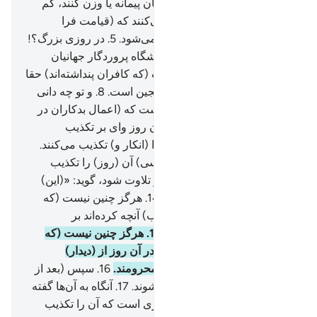
هنگامی‌که (می‌خواهند) برای آنان پیمانه یا وزن کنند، کم
می‌گذارند.
4
.
آیا آن‌ها گمان نمی‌کنند که (قیامت فرا
می‌رسد و از قبرها) برانگیخته می‌شود.
5
.
در روزی بزرگ؟!
6
.
(همان) روزی‌که مردم در پیشگاه پروردگار جهانیان
می‌ایستند.
7
.
هرگز چنین نیست (که کافران پنداشته‌اند) حقا
که نامۀ (اعمال) بدکاران در سجین است.
8
.
و تو چه دانی
که سجین چیست؟!
9
.
کتابی است که (اعمال بدکاران در
آن) نوشته شده است.
10
.
در آن روز وای بر تکذیب
کنندگان!
11
.
آنان که روز جزا را (انکار و) تکذیب می‌کنند.
12
.
و جز ستمکاران گنهکار (کسی) آن (روز) را تکذیب
نمی‌کنند.
13
.
چون آیات ما بر او تلاوت شود، گوید: «(این)
افسانه‌های گذشتگان است».
14
.
هرگز چنین نیست (که
آن‌ها گمان می‌کنند) بلکه (بسبب) آنچه کرده‌اند بر
دل‌هایشان زنگار بسته است.
15
.
هرگز چنین نیست (که
آن‌ها می‌پندارند) بی‌گمان آن‌ها در آن روز از (دیدار)
پروردگار‌شان یقیناً محجوب و محرومند.
16
.
سپس (بعد از
حساب) مسلماً وارد دوزخ می‌شوند.
17
.
آنگاه به آن‌ها گفته
می‌شود: «این (آتش) همان جیزی است که آن را تکذیب