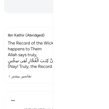
می‌کردید!».
Hussein Taji Kal Dari
-
تفسیر بخوانید
Ibn Kathir (Abridged)
The Record of the Wicked and some of what
happens to Them
Allah says truly,
إِنَّ كِتَـبَ الْفُجَّارِ لَفِى سِجِّينٍ
(Nay! Truly, the Record of the wi
…
ادامه مطلب
تفاسیر بیشتر
درس‌ها
Yasmin Mogahed
۴ سال پیش
·