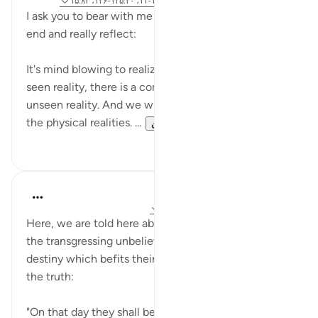
ارجاع دادن
آیه ۳۲:۶۹، ۱۲:۵۷، ۳:۲-۵، ۱۰:۵۶-۱۱، ۱۲۵:۲۰-۱۲۶، ۱۵:۸۳
I ask you to bear with me and read through until the
end and really reflect:
It's mind blowing to realize that for every physical,
seen reality, there is a complimentary spiritual,
unseen reality. And we will fail if we only recognize
the physical realities. ...
بیشتر ببین
۱۴
۱۰۶
In the Shade of the Quran
۳۱ هفته پیش
·
ارجاع دادن
آیه ۱۵:۸۳-۱۷
Here, we are told here about what will happen to
the transgressing unbelievers on that great day, a
destiny which befits their evil deeds and denial of
the truth:
"On that day they shall be shut out from their Lord.