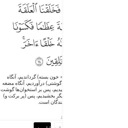
ﲔ
ﲕ
ﲖ
ﲗ
ﲘ
ﲙ
م خلقنا النطفة علقة فخلقنا العلقة مضغة فخلقنا المضغة عظاما فكسونا 
ُمَّ خَلَقْنَا ٱلنُّطْفَةَ عَلَقَةًۭ فَخَلَقْنَا ٱلْعَلَقَةَ مُضْغَةًۭ فَخَلَقْنَا ٱلْمُض
ﲚ
ﲛ
ﲜ
ﲝ
ﲞ
ﲟ
ﲠ
ﲡ
ﲢ
ﲣ
ﲤﲥ
ﲦ
ﲧ
ﲨ
ﲩ
ﲪ
سپس نطفه را (به صورت) علقه (= خون بسته) گرداندیم، آنگاه
علقه را (به صورت) مضغه (= پاره گوشتی) درآوردیم، آنگاه مضغه
را (به صورت) استخوان‌هایی گردانیدیم، پس بر استخوان‌ها گوشت
پوشاندیم، سپس آن را آفرینشی دیگر بخشیدیم، پس (پر برکت و)
بزرگوار است، الله که بهترین آفرینندگان است.
تفاسیر
درس ها
بازتاب ها
قیراط