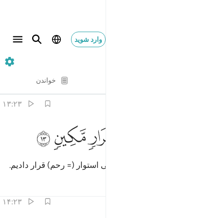
وارد شوید
۲۳. Al-Mu'minun
آیه به آیه
خواندن
ترجمه
: Hussein Taji Kal Dari
۱۳:۲۳
ﲍ
ﲎ
ﲏ
م جعلناه نطفة في قرار مكين ١٣
ﲐ
ﲑ
ﲒ
ﲓ
ُمَّ جَعَلْنَـٰهُ نُطْفَةًۭ فِى قَرَارٍۢ مَّكِينٍۢ ١٣
سپس او را از نطفه‌ای در قرارگاهی استوار (= رحم) قرار دادیم.
تفاسیر
درس ها
بازتاب ها
۱۴:۲۳