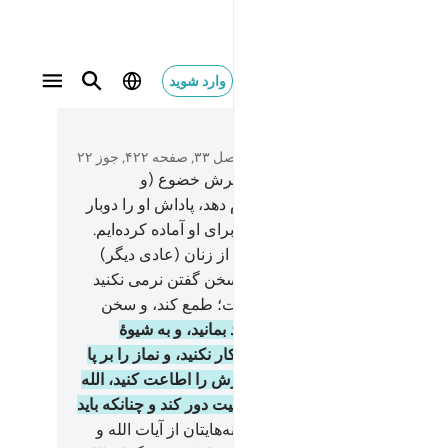
وارد شوید
 الزكاة واطعن الله ورسوله انما يريد الله ليذهب عنك
متن بخوانید
فصل ۳۳, صفحه ۴۲۲, جوز ۲۲
و هر کس از شما برای الله و پیامبرش خضوع (و
نبرداری) کند، و عمل صالح انجام دهد، پاداش او را دوبار
و خواهیم داد، و روزی ارزشمندی برای او آماده کرده‌ایم.
ای زنان پیامبر! شما مانند هیچ یک از زنان (عادی دیگر)
تید، اگر پرهیزگاری کنید؛ پس در سخن گفتن نرمی نکنید
آنگاه کسی‌که در دلش بیماری است؛ طمع کند، و سخن
ته بگویید.
33
.
و در خانه‌های خود بمانید، و به شیو‌ۀ
یت نخستین زینت‌های خود را آشکار نکنید، و نماز را بر پا
د، و زکات را بدهید، و الله و پیامبرش را اطاعت کنید، الله
ً می‌خواهد پلیدی را از شما اهل بیت دور کند و چنانکه باید
را پاک سازد.
34
.
و آنچه را در خانه‌هایتان از آیات الله و