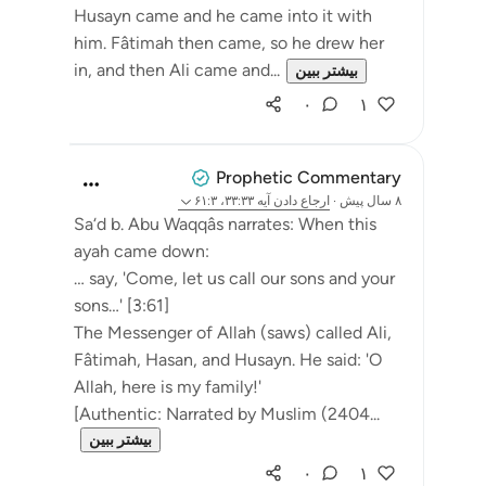
Husayn came and he came into it with
him. Fâtimah then came, so he drew her
in, and then Ali came and...
بیشتر ببین
۰
۱
Prophetic Commentary
۸ سال پیش
·
ارجاع دادن
آیه ۳۳:۳۳، ۶۱:۳
Sa‘d b. Abu Waqqâs narrates: When this
ayah came down:
… say, 'Come, let us call our sons and your
sons…' [3:61]
The Messenger of Allah (saws) called Ali,
Fâtimah, Hasan, and Husayn. He said: 'O
Allah, here is my family!'
[Authentic: Narrated by Muslim (2404...
بیشتر ببین
۰
۱