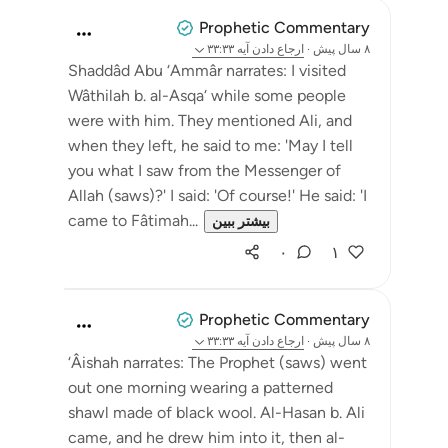
Prophetic Commentary
۸ سال پیش
·
ارجاع دادن
آیه ۳۳:۳۳
Shaddâd Abu ‘Ammâr narrates: I visited
Wâthilah b. al-Asqa‘ while some people
were with him. They mentioned Ali, and
when they left, he said to me: 'May I tell
you what I saw from the Messenger of
Allah (saws)?' I said: 'Of course!' He said: 'I
came to Fâtimah...
بیشتر ببین
۰
۱
Prophetic Commentary
۸ سال پیش
·
ارجاع دادن
آیه ۳۳:۳۳
‘Âishah narrates: The Prophet (saws) went
out one morning wearing a patterned
shawl made of black wool. Al-Hasan b. Ali
came, and he drew him into it, then al-