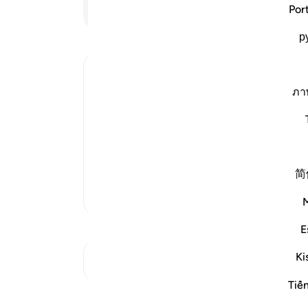
حکمت
ادامه مطلب
Por
باری
р
ari
-
Ibn Kathir (Abridged)
یاد
ภา
شما 
Enjoining certain Manners so that the 
and the Prohibition of Tabarruj
These are the good manners which Alla
that they would be an example for the 
addressing the wives of th
…
ادامه مطلب
简
تفاسیر بیشتر
E
Ki
به تقاطع‌ها مراجعه کنید
Tiế
بازتاب‌ها