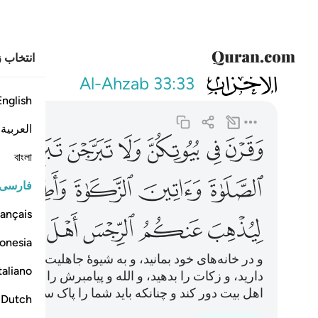
انتخاب ز
033
وقرن في بيوتك
Al-Ahzab
33:33
English
العربية
ﱦ
ﱧ
ﱨ
ﱩ
ﱪ
ﱫ
ﱬ
বাংলা
ﱰ
ﱱ
ﱲ
ﱳ
ﱴ
فارسی
ançais
ﱺ
ﱻ
ﱼ
ﱽ
ﱾ
onesia
و در خانه‌های خود بمانید، و به شیو‌ۀ جاهلیت نخستین ز
taliano
دارید، و زکات را بدهید، و الله و پیامبرش را اطاعت کن
اهل بیت دور کند و چنانکه باید شما را پاک سازد.
Dutch