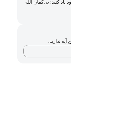
 (= سنت پیامبر) خوانده می‌شود یاد کنید؛ بی‌گمان الله
ک‌بین آگاه است.
Hussein Taji Kal D
داشت‌ها و تأملات
هیچ یادداشت و تأملی در مورد این آیه ندارید.
افکارتان را ثبت کنید…