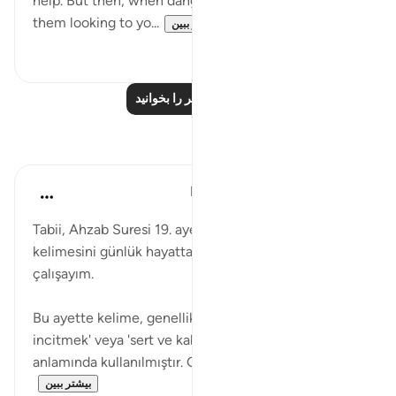
help. But then, when danger threatens, you see
them looking to yo...
بیشتر ببین
۰
۰
درس‌های بیشتر را بخوانید
بازتاب‌ها
Muhammet Elbir Habiboglu
۲ سال پیش
·
ارجاع دادن
آیه ۱۹:۳۳
Tabii, Ahzab Suresi 19. ayette geçen 'سلق' (salaka)
kelimesini günlük hayattan bir örnekle açıklamaya
çalışayım.
Bu ayette kelime, genellikle 'keskin dilleriyle
incitmek' veya 'sert ve kaba bir şekilde konuşmak'
anlamında kullanılmıştır. Günlük hayattan buna ...
بیشتر ببین