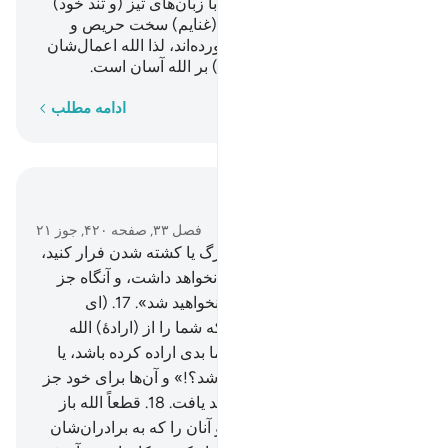
وحشت) بر طرف شد، شما را با زبان‌های تیز (و تند خود)
می‌رنجانند، در حالی‌که بر مال (غنایم) سخت حریص و
آزمندند، اینان (هرگز) ایمان نیاورده‌اند، لذا الله اعمال‌شان
را تباه (و نابود) کرد، و این (کار) بر الله آسان است.
کلمه به کلمه
ادامه مطلب
در متن بخوانید
فصل ۳۳, صفحه ۴۲۰, جوز ۲۱
16
.
(ای پیامبر!) بگو: «اگر از مرگ یا کشته شدن فرار کنید،
هرگز فرار سودی به حال شما نخواهد داشت، و آنگاه جز
اندکی (از زندگی دنیا) بهره‌مند نخواهید شد».
17
.
(ای
پیامبر!) بگو: «چه کسی است که شما را از (ارادۀ) الله
حفظ می‌کند، اگر (او) برای شما بدی اراده کرده باشد، یا
رحمتی برای شما اراده کرده باشد؟!» و آن‌ها برای خود جز
الله هیچ دوست و یاوری نخواهند یافت.
18
.
قطعاً الله باز
دارندگان را (از جهاد) از شما، و آنان را که به برادران‌شان