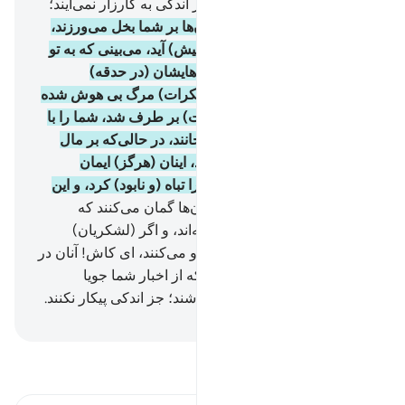
گفتند: «به سوی ما بیایید» و جز اندکی به کارزار نمی‌آیند؛
می‌شناسد.
19
.
(در حالی‌که) آن‌ها بر شما بخل می‌ورزند،
پس هنگامی‌که (زمان) ترس (پیش) آید، می‌بینی که به تو
نگاه می‌کنند، در حالی‌که چشم‌هایشان (در حدقه)
می‌چرخد، مانند کسی‌که از (سکرات) مرگ بی هوش شده
باشد، پس چون ترس (و وحشت) بر طرف شد، شما را با
زبان‌های تیز (و تند خود) می‌رنجانند، در حالی‌که بر مال
(غنایم) سخت حریص و آزمندند، اینان (هرگز) ایمان
نیاورده‌اند، لذا الله اعمال‌شان را تباه (و نابود) کرد، و این
(کار) بر الله آسان است.
20
.
آن‌ها گمان می‌کنند که
(لشکریان) احزاب (هنوز) نرفته‌اند، و اگر (لشکریان)
احزاب (بار دیگر) بر گردند، آرزو می‌کنند، ای کاش! آنان در
میان اعراب بادیه‌نشین بودند، که از اخبار شما جویا
می‌شدند، و اگر در میان شما باشند؛ جز اندکی پیکار نکنند.
Hussein Taji Kal Dari
-
تفسیر بخوانید