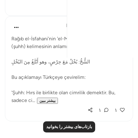
۱
۲
Muhammet Elbir Habiboglu
۲ سال پیش
·
ارجاع دادن
آیه ۱۹:۳۳
Rağıb el-İsfahani'nin 'el-Müfredat' kitabında 'شحح'
(şuhh) kelimesinin anlamı şu şekilde açıklanmıştır:
الشُّحُّ: بُخْلٌ مَعَ حِرْصٍ، وهو أَبْلَغُ مِنَ البُخْلِ
Bu açıklamayı Türkçeye çevirelim:
'Şuhh: Hırs ile birlikte olan cimrilik demektir. Bu,
sadece ci...
بیشتر ببین
۱
۱
بازتاب‌های بیشتر را بخوانید