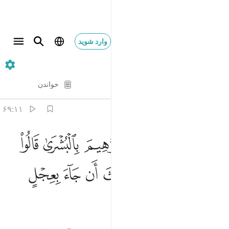
وارد شوید
۱۱. Hud
آیه به آیه
خواندن
ترجمه
: Hussein Taji Kal Dari
۶۹:۱۱
ﲦ
ﲧ
ﲨ
ﲩ
ﲪ
ﲫ
لقد جاءت رسلنا ابراهيم بالبشرى قالوا سلاما قال سلام فما لبث ان جاء
َلَقَدْ جَآءَتْ رُسُلُنَآ إِبْرَٰهِيمَ بِٱلْبُشْرَىٰ قَالُوا۟ سَلَـٰمًۭا ۖ قَالَ سَلَـٰمٌۭ ۖ فَ
ﲬﲭ
ﲮ
ﲯﲰ
ﲱ
ﲲ
ﲳ
ﲴ
ﲵ
ﲶ
ﲷ