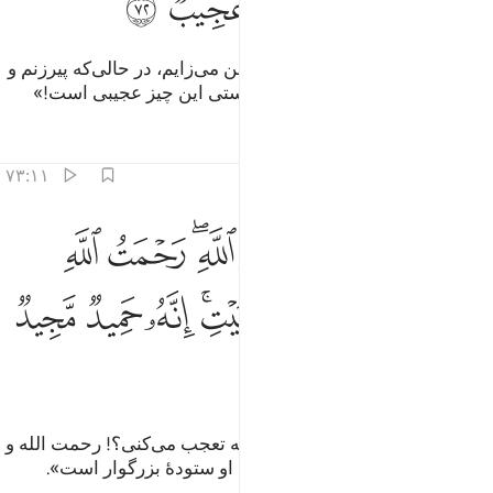
ﱈﱉ
ﱊ
ﱋ
ﱌ
ﱍ
ﱎ
(ساره) گفت: «ای وای بر من! آیا من می‌زایم، در حالی‌که پیرزنم و
این شوهرم (نیز) پیر است؟! به راستی این چیز عجیبی است!»
تفاسیر
درس ها
بازتاب ها
۷۳:۱۱
ﱏ
ﱐ
ﱑ
ﱒ
ﱓﱔ
ﱕ
ﱖ
الوا اتعجبين من امر الله رحمت الله وبركاته عليكم اهل البيت انه حميد م
َالُوٓا۟ أَتَعْجَبِينَ مِنْ أَمْرِ ٱللَّهِ ۖ رَحْمَتُ ٱللَّهِ وَبَرَكَـٰتُهُۥ عَلَيْكُمْ أَهْلَ ٱلْب
ﱗ
ﱘ
ﱙ
ﱚﱛ
ﱜ
ﱝ
ﱞ
ﱟ
(فرشتگان) گفتند: «آیا از فرمان الله تعجب می‌کنی؟! رحمت الله و
برکاتش بر شما اهل بیت باد، همانا او ستودۀ بزرگوار است».