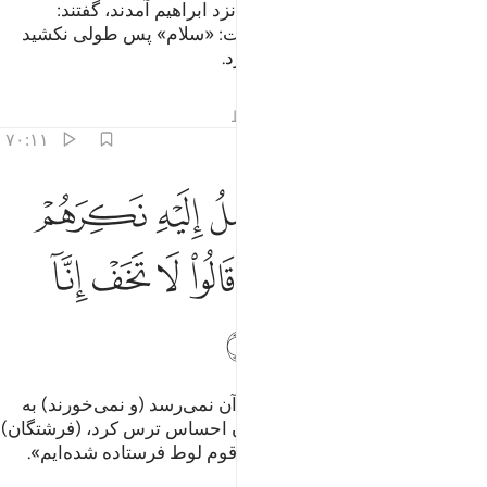
به راستی فرستادگان ما با بشارت نزد ابراهیم آمدند، گفتند:
«سلام»، (ابراهیم نیز در پاسخ) گفت: «سلام» پس طولی نکشید
که گوساله‌ای بریان (برای آنان) آورد.
تفاسیر
درس ها
بازتاب ها
قیراط
۷۰:۱۱
ﲸ
ﲹ
ﲺ
ﲻ
ﲼ
ﲽ
ﲾ
لما راى ايديهم لا تصل اليه نكرهم واوجس منهم خيفة قالوا لا تخف انا ار
َلَمَّا رَءَآ أَيْدِيَهُمْ لَا تَصِلُ إِلَيْهِ نَكِرَهُمْ وَأَوْجَسَ مِنْهُمْ خِيفَةًۭ ۚ قَالُوا۟ لَا تَخَف
ﲿ
ﳀ
ﳁﳂ
ﳃ
ﳄ
ﳅ
ﳆ
ﳇ
ﳈ
ﳉ
ﳊ
ﳋ
پس چون دید دستان‌شان به سوی آن نمی‌رسد (و نمی‌خورند) به
آن‌ها گمان بد برد، و (در دل) از آنان احساس ترس کرد، (فرشتگان)
گفتند: «نترس، بی‌شک ما به سوی قوم لوط فرستاده شده‌ایم».