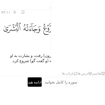
تفاسیر
درس ها
بازتاب ها
حدیث
۷۴:۱۱
ﱠ
ﱡ
ﱢ
ﱣ
ﱤ
ﱥ
لما ذهب عن ابراهيم الروع وجاءته البشرى يجادلنا في قوم لوط ٧٤
ﱦ
َلَمَّا ذَهَبَ عَنْ إِبْرَٰهِيمَ ٱلرَّوْعُ وَجَآءَتْهُ ٱلْبُشْرَىٰ يُجَـٰدِلُنَا فِى قَوْمِ لُوطٍ ٧٤
ﱧ
ﱨ
ﱩ
ﱪ
ﱫ
پس چون ترس از (دل) ابراهیم (بیرون) رفت، و بشارت به او
رسید، دربارۀ قوم لوط با ما مجادله (و گفت گو) شروع کرد.
تفاسیر
درس ها
بازتاب ها
سوره را کامل بخوانید
ادامه هید