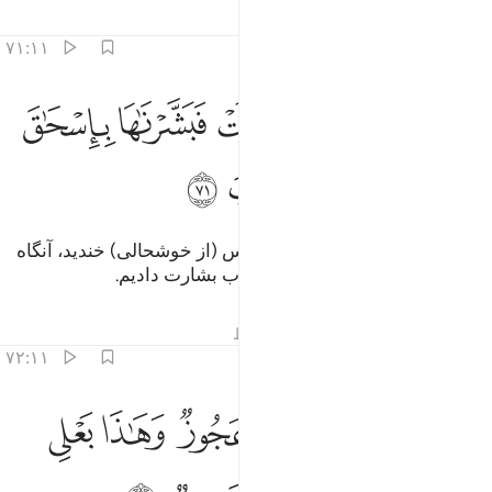
تفاسیر
درس ها
بازتاب ها
۷۱:۱۱
ﳌ
ﳍ
ﳎ
ﳏ
امراته قايمة فضحكت فبشرناها باسحاق ومن وراء اسحاق يعقوب ٧١
ﳐ
َٱمْرَأَتُهُۥ قَآئِمَةٌۭ فَضَحِكَتْ فَبَشَّرْنَـٰهَا بِإِسْحَـٰقَ وَمِن وَرَآءِ إِسْحَـٰقَ يَعْقُوبَ
ﳑ
ﳒ
ﳓ
ﳔ
ﳕ
و همسرش (ساره) ایستاده بود، پس (از خوشحالی) خندید، آنگاه
او را به اسحاق، و بعد از او به یعقوب بشارت دادیم.
تفاسیر
درس ها
بازتاب ها
قیراط
۷۲:۱۱
ﱁ
ﱂ
ﱃ
ﱄ
ﱅ
ﱆ
ﱇ
الت يا ويلتى االد وانا عجوز وهاذا بعلي شيخا ان هاذا لشيء عجيب ٧٢
َالَتْ يَـٰوَيْلَتَىٰٓ ءَأَلِدُ وَأَنَا۠ عَجُوزٌۭ وَهَـٰذَا بَعْلِى شَيْخًا ۖ إِنَّ هَـٰذَا لَشَىْءٌ عَ