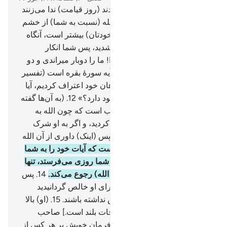
10
.
بی‌گمان کسانی‌که کافر شدند (روز قیامت) ندا می‌زنند
که: حقا که خشم (و دشمنی) الله (نسبت به شما) از خشم
(و دشمنی) خودتان (نسبت به خودتان) بیشتر است، آنگاه
که به (سوی) ایمان دعوت می‌شدید، پس شما انکار
می‌کردید.
11
.
گویند: «پروردگارا! ما را دوبار میراندی و دو
بار زنده کردی [ این آیه همانند آیه سورۀ بقره است (تفسیر
ابن کثیر).]، پس (اکنون) به گناهان خود اعتراف کردیم، آیا
راهی برای خروج (از جهنم) وجود دارد؟»
12
.
(به آن‌ها گفته
می‌شود:) این (عذاب) بدان سبب است که چون الله به
تنهایی خوانده می‌شد، انکار می‌کردید، و اگر به او شرک
آورده می‌شد ایمان می‌آوردید، پس (اینک) داوری از آن الله
بلند مرتبه است.
13
.
او کسی است که آیات خود را به شما
نشان می‌دهد و از آسمان برای شما روزی می‌فرستد، تنها
کسی پند می‌گیرد که (به سوی الله) رجوع می‌کند.
14
.
پس
الله را در حالی‌که دین خود را برای او خالص گردانیدید
بخوانید، و اگر چه کافران خوش نداشته باشند.
15
.
(او) بالا
برنده درجات [ یا او صاحب درجات بلند است.] صاحب
عرش، که روح (= وحی) را به فرمان خویش بر هر کس از