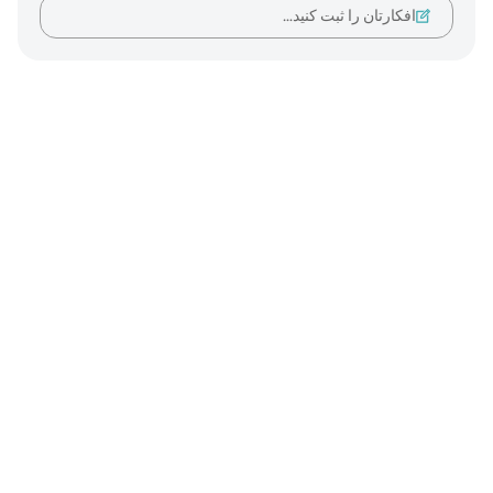
افکارتان را ثبت کنید…
Notes
placeholders
close