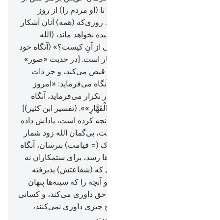
بندگانش که بخواهد می‌فرستد، تا (او مردم را) از روز
ملاقات (= قیامت) بترساند.
16
.
روزی‌که (همه) آنان آشکار
شوند چیزی از آن‌ها بر الله پوشیده نخواهد ماند، (الله
می‌فرماید:) «امروز فرمانروایی از آنِ کیست؟» (آنگاه خود
می‌فرماید:) از آن الله یگانه قهّار است. [در حدیث «صور»
آمده: «الله ارواح همۀ خلایق را قبض می‌کند، و جز ذات
اقدسش کسی باقی نمی‌ماند، آنگاه می‌فرماید: «امروز
پادشاهی از آن کیست؟» سه بار تکرار می‌فرماید، آنگاه
خود پاسخ می‌دهد: «لِلَّهِ الْوَاحِدِ الْقَهَّارِ»». (تفسیر ابن کثیر)]
17
.
امروز هر کس به (حسب) آنچه کرده است، پاداش داده
می‌شود، امروز هیچ ستمی نیست، بی‌گمان الله زود شمار
است.
18
.
و آن‌ها را از روز نزدیک (= قیامت) بترسان، آنگاه
که دل‌ها لبریز از غم به حنجره‌ها رسد، برای ستمکاران نه
دوستی وجود دارد، و نه شفیعی که (شفاعتش) پذیرفته
شود.
19
.
(الله) خیانت چشم‌ها و آنچه را که سینه‌ها پنهان
می‌دارند، می‌داند.
20
.
و الله به حق داوری می‌کند، و کسانی
را که بجای او می‌خوانند، به هیچ چیزی داوری نمی‌کنند،
بی‌گمان الله همان شنوای بیناست.