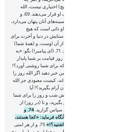
بخواهد) بر می‌گزیند، آنان را (هیچ) اختیاری نیست، الله
منزه و برتر است از آنچه شریک او قرار می‌دهند.
69
.
و
پروردگار تو می‌داند آنچه را که سینه‌های آنان پنهان می‌دارد،
و آنچه را آشکار می‌کنند.
70
.
و او ذاتی است که هیچ
معبودی (به حق) جز او نیست، ستایش در دنیا و آخرت برای
اوست، و حکم (و فرمانروایی) از آن اوست، و (همۀ شما)
به سوی او باز گردانده می‌شوید.
71
.
(ای پیامبر!) بگو: «به
من خبر دهید اگر الله شب را تا روز قیامت بر شما پایدار
سازد، کیست معبودی جز الله که برای شما روشنی آورد؟!
آیا نمی‌شنوید؟!».
72
.
بگو: «به من خبر دهید اگر الله روز را
تا روز قیامت بر شما پایدار گرداند، کیست معبودی جز الله
که برای شما شبی آورد که در آن آرام بگیرید؟! آیا
نمی‌بینید؟!
73
.
و از رحمت خویش شب و روز را برای شما
قرار داد، تا در آن (= شب) آرام بگیرید، و تا (در روز) از
فضل او (روزی) بجویید، و شاید سپاس گزارید.
74
.
و
روزی‌که (الله) آنان را ندا دهد، آنگاه فرماید: «کجا هستند،
شریکانی را که برای من می‌پنداشتید؟!»
75
.
و از هر امتی
گواهی بر می‌گزینیم، آنگاه می‌گوییم: «دلیل خود را بیاورید»