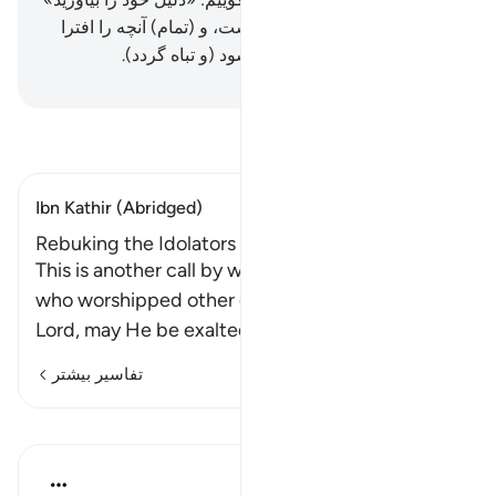
آنگاه بدانند که حق از آن الله است، و (تمام) آنچه را افترا
می‌بستند از (نظر) آنان ناپدید شود (و تباه گردد).
Hussein Taji Kal Dari
-
تفسیر بخوانید
Ibn Kathir (Abridged)
Rebuking the Idolators
This is another call by way of rebuke for those
who worshipped other gods besides Allah. The
Lord, may He be exalted, will call
…
ادامه مطلب
تفاسیر بیشتر
درس‌ها
In the Shade of the Quran