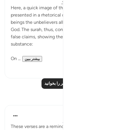
۳۱ هفته پیش
·
ارجاع دادن
آیه ۷۴:۲۸-۷۵
Here, a quick image of the Day of Judgement is
presented in a rhetorical question about those
beings the unbelievers alleged to be partners with
God. The surah, thus, confronts them with their
false claims, showing them to be absolutely without
substance:
On ...
بیشتر ببین
۰
۰
درس‌های بیشتر را بخوانید
بازتاب‌ها
Hana Alasry
۶ سال پیش
·
ارجاع دادن
آیه ۶۵:۲۸-۷۵
These verses are a reminder of Allah's might and