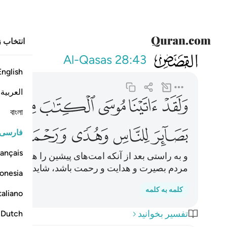
انتخاب ز
028
ولقد اتينا موسى
Al-Qasas
28:43
English
العربية
ﲳ
ﲴ
ﲵ
ﲶ
ﲷ
ﲸ
বাংলা
ﲽ
ﲾ
ﲿ
ﳀ
ﳁ
فارسی
ançais
و به راستی بعد از آنکه امت‌های پیشین را هلاک نمود
مردم بصیرت و هدایت و رحمت باشد، شاید پند گیرند.
onesia
کلمه به کلمه
taliano
تفسیر بخوانید
Dutch