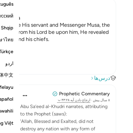
tuguês
усский
pon Musa
ch He gave His servant and Messenger Musa, the
Shqip
ssings from his Lord be upon him, He revealed
r`awn and his chiefs.
ษาไทย
Türkçe
اردو
体中文
درس‌ها
Melayu
Prophetic Commentary
spañol
۸ سال پیش
·
ارجاع دادن
آیه ۴۳:۲۸
Abu Sa‘eed al-Khudri narrates, attributing
swahili
to the Prophet (saws):
'Allah, Blessed and Exalted, did not
ng Việt
destroy any nation with any form of