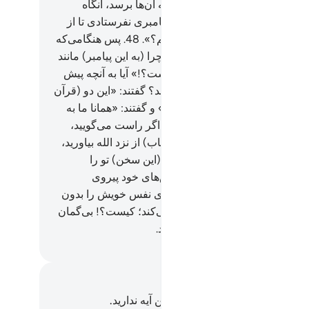
لی‌که مرتکب شده‌اند؛ مصیبتی به آن‌ها برسد، آنگاه
ند: «پروردگارا! چرا به سوی ما پیامبری نفرستادی تا از
 تو پیروی کنیم و از مؤمنان باشیم؟».
48
.
پس هنگامی‌که
ز نزد ما برای آن‌ها آمد، گفتند: «چرا (به این پیامبر) مانند
 به موسی داده شد، داده نشده است؟!» آیا به آنچه پیش
ین به موسی داده شد، کفر نورزیدند؟ گفتند: «این دو (قرآن
رات) جادوی تأیید کنندۀ یکدیگرند» و گفتند: «همانا ما به
دام (ازآن‌ها) کافریم».
49
.
بگو: «اگر راست می‌گویید،
تابی هدایت‌کننده‌تر از این دو (کتاب) از نزد الله بیاورید،
ن از آن پیروی کنم».
50
.
پس اگر (این سخن) تو را
رفتند، بدان که آن‌ها فقط از هوس‌های خود پیروی
کنند، و گمراه‌تر از آن کس که هوای نفس خویش را بدون
چ) هدایتی از (سوی) الله پیروی می‌کند؛ کیست؟! بی‌گمان
 گروه ستمکاران را هدایت نمی‌کند.
Hussein Taji Kal D
داشت‌ها و تأملات
هیچ یادداشت و تأملی در مورد این آیه ندارید.