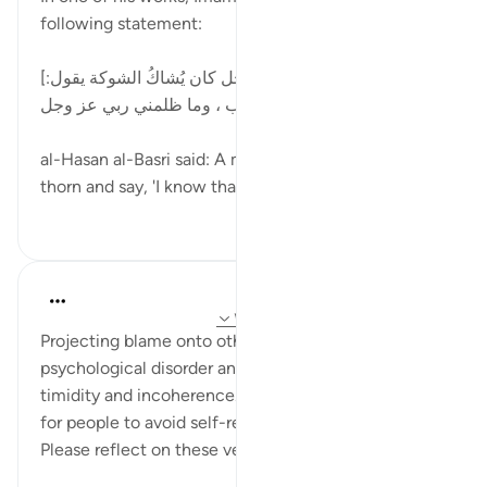
following statement:
[قال الحسن البصري : إِنَّ الرَّجُل كان يُشاكُ الشوكة يقول:
إني لأَعلمُ أنكِ بذنب ، وما ظلمني ربي عز وجل.]
al-Hasan al-Basri said: A man would be pricked by a
thorn and say, 'I know that you a...
بیشتر ببین
۵
۱۲
Dr. Hatem Al-Haj
۴ سال پیش
·
ارجاع دادن
آیه ۳۰:۴۲، ۱۰۵:۵
Projecting blame onto others all the time is a
psychological disorder and a sign of intellectual
timidity and incoherence. It is also the easiest way
for people to avoid self-reckoning and introspection.
Please reflect on these verses: