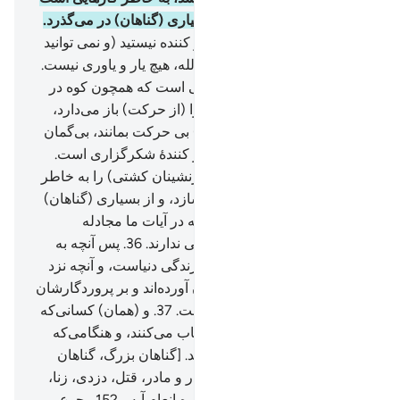
که انجام داده‌اید، و (الله) از بسیاری (گناهان) در می‌گذرد.
31
.
و شما هرگز در زمین عاجز کننده نیستید (و نمی توانید
از او بگریزید) و شما را غیر از الله، هیچ یار و یاوری نیست.
32
.
واز نشانه‌های او کشتی‌هایی است که همچون کوه در
دریا روانند.
33
.
اگر بخواهد باد را (از حرکت) باز می‌دارد،
پس کشتی‌ها بر پشت آن (دریا) بی حرکت بمانند، بی‌گمان
در این نشانه‌هایی برای هر صبر کنندۀ شکر‌‌‌‌‌‌‌گزاری است.
34
.
یا (اگر بخواهد) آن‌ها (= سرنشینان کشتی) را به خاطر
اعمال‌شان نابود (و غرق) می‌سازد، و از بسیاری (گناهان)
در می‌گذرد.
35
.
و (تا) کسانی‌که در آیات ما مجادله
می‌کنند، بدانند که هیچ گریزگاهی ندارند.
36
.
پس آنچه به
شما داده است، متاع زود گذر زندگی دنیاست، و آنچه نزد
الله است برای کسانی‌که ایمان آورده‌اند و بر پروردگارشان
توکّل می‌کنند بهتر و پایدار‌تر است.
37
.
و (همان) کسانی‌که
از گناهان بزرگ و زشتی‌ها اجتناب می‌کنند، و هنگامی‌که
خشمگین شوند، گذشت می‌کنند. [گناهان بزرگ، گناهان
کبیره مانند: شرک، نافرمانی پدر و مادر، قتل، دزدی، زنا،
گواهی دروغ ... می‌باشد (به سوره انعام آیه ـ 152 رجوع