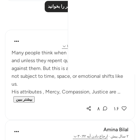
درس‌های بیشتر را بخوانید
بازتاب‌ها
Salihu Abba
سال گذشته
·
ارجاع دادن
آیه ۳۰:۴۲، ۱۵۶:۷
Many people think when they sin, they 'anger' Allah,
and unless they repent quickly, His mood turns
against them. But this is a human projection. Allah is
not subject to time, space, or emotional shifts like
us.
His attributes , Mercy, Compassion, Justice are ...
بیشتر ببین
۸
۱۶
Amina Bilal
۲ سال پیش
·
ارجاع دادن
آیه ۳۰:۴۲