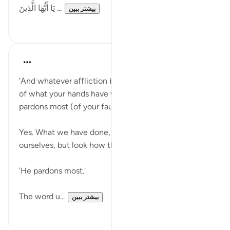
يَا أَيُّهَا الَّذِينَ ...
بیشتر ببین
۱
۳۰
Yasmin Mogahed
۵ سال پیش
·
ارجاع دادن
آیه ۳۰:۴۲
'And whatever affliction befalls you, it is on account
of what your hands have wrought, and (yet) He
pardons most (of your faults).' (Qur’an, 42:30)
Yes. What we have done, we have done to
ourselves, but look how the ayah ends:
'He pardons most.'
The word u...
بیشتر ببین
۴
۲۸