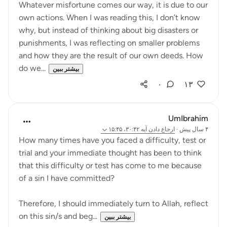
Whatever misfortune comes our way, it is due to our
own actions. When I was reading this, I don’t know
why, but instead of thinking about big disasters or
punishments, I was reflecting on smaller problems
and how they are the result of our own deeds. How
do we...
بیشتر ببین
۰
۱۳
UmIbrahim
۴ سال پیش
·
ارجاع دادن
آیه ۳۰:۴۲، ۱۵:۴۵
How many times have you faced a difficulty, test or
trial and your immediate thought has been to think
that this difficulty or test has come to me because
of a sin I have committed?
Therefore, I should immediately turn to Allah, reflect
on this sin/s and beg...
بیشتر ببین