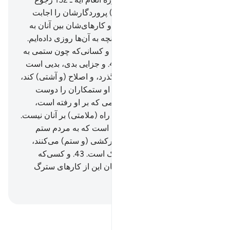
کنید).]
38
.
و کسانی‌که (دعوت) پروردگارشان را اجابت
کردند، و نماز را بر پا می‌دارند، و کارهای‌شان بین آنان به
(صورت) مشورت است، و از آنچه به آن‌ها روزی داده‌ایم.
(در راه الله) انفاق می‌کنند.
39
.
و کسانی‌که چون ستمی به
آن‌ها برسد، انتقام می‌گیرند.
40
.
و جزایی بدی، بدیی است
همانند آن، پس هر کس که در گذرد، و اصلاح (و آشتی) کند،
پاداشش بر الله است، بی‌گمان او ستمکاران را دوست
ندارد.
41
.
و کسی‌که پس از ستمی که بر او رفته است،
انتقام بگیرد، پس اینانند که هیچ راه (ملامتی) بر آنان نیست.
42
.
تنها راه (ملامت) بر کسانی است که به مردم ستم
می‌کنند، و در زمین به ناحق سرکشی (و ستم) می‌کنند،
اینانند که برایشان عذابی دردناک است.
43
.
و کسی‌که
شکیبایی کند، و در گذرد، بی‌گمان این از کارهای سترگ
(پسندیده) است.
Hussein Taji Kal Dari
-
تفسیر بخوانید