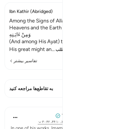
Ibn Kathir (Abridged)
Among the Signs of Allah is the Creation of the
Heavens and the Earth
وَمِنْ ءَايَـتِهِ
(And among His Ayat) the signs which point to
His great might an
…
ادامه مطلب
تفاسیر بیشتر
مشاهده قیراط
این آیه دارد 1 تقاطع‌ها
به تقاطع‌ها مراجعه کنید
درس‌ها
Tulayhah Tafsir Translations
۲ سال پیش
·
ارجاع دادن
آیه ۲۱:۳۲، ۴۱:۳۰، ۴۴:۱۰، ۳۰:۴۲
In one of his works, Imam Ahmad mentioned the