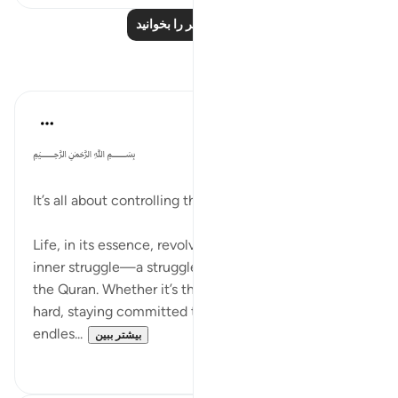
درس‌های بیشتر را بخوانید
بازتاب‌ها
Dr Maryam Fayyaz
۲ سال پیش
·
ارجاع دادن
آیه ۴۳:۲۵
﷽
It’s all about controlling the nafs, isn’t it?
Life, in its essence, revolves around mastering this
inner struggle—a struggle emphasized repeatedly in
the Quran. Whether it’s the discipline of studying
hard, staying committed to a job, managing the
endles...
بیشتر ببین
۲
۱۳