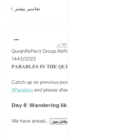
تفاسیر بیشتر
درس‌ها
Sohaib Saeed
۴ سال پیش
·
ارجاع دادن
آیه ۴۱:۲۵-۴۴، ۱۷۱:۲
QuranReflect Group Reflection Activity, Ramadan
1443/2022
𝐏𝐀𝐑𝐀𝐁𝐋𝐄𝐒 𝐈𝐍 𝐓𝐇𝐄 𝐐𝐔𝐑𝐀𝐍
Catch up on previous posts using the hashtag
#Parables
and please share your comments.
𝗗𝗮𝘆 𝟴: 𝗪𝗮𝗻𝗱𝗲𝗿𝗶𝗻𝗴 𝗹𝗶𝗸𝗲 𝗟𝗶𝘃𝗲𝘀𝘁𝗼𝗰𝗸
We have alread...
بیشتر ببین
۱۵
۱۵