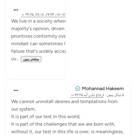
hafeez saba
۲ سال پیش
·
ارجاع دادن
آیه ۷۶:۶-۷۹، ۱۷:۳۹-۱۸، ۶۷:۴۳، ۲۸:۱۸، ۴۳:۲۵
We live in a society where people often follow the
majority's opinion, driven by a herd mentality that
prioritizes conformity over individual success. This
mindset can sometimes lead to failure, but it’s
failure that's widely accepted. We prioritize fashion
ov...
بیشتر ببین
۴
۲۱
Mohannad Hakeem
۵ سال پیش
·
ارجاع دادن
آیه ۴۳:۲۵
We cannot uninstall desires and temptations from
our system,
It is part of our test in this world,
It is part of the challenges that we are born with,
without it, our test in this life is over, is meaningless,