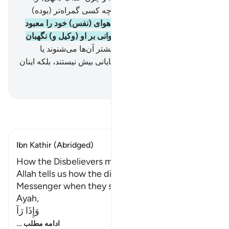
ببینند؛ به زودی خواهند دانست چه کسی گمراه‌تر (بوده)
است.
43
.
آیا دیدی کسی را که هوای (نفس) خود را معبود
خود برگزیده است؟! آیا تو می‌توانی بر او (وکیل و) نگهبان
باشی؟!
44
.
آیا گمان می‌کنی بیشتر آن‌ها می‌شنوند یا
می‌فهمند؟! آن‌ها همچون چهارپایانی بیش نیستند، بلکه اینان
گمراه‌ترند.
Hussein Taji Kal Dari
-
تفسیر بخوانید
Ibn Kathir (Abridged)
How the Disbelievers mocked the Messenger
Allah tells us how the disbelievers mocked the
Messenger when they saw him. This is like the
Ayah,
وَإِذَا رَآ
…
ادامه مطلب