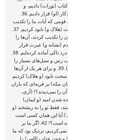
35
.
و به راستی (ما) به موسی کتاب (تورات) دادیم، و
برادرش هارون را همراه او مددکار (او) قرار دادیم.
36
.
آنگاه گفتیم: «شما دو نفر سوی قومی که آیات ما را تکذیب
کردند، بروید» پس آن‌ها را بشدت (هلاک و) نابود کردیم.
37
.
و قوم نوح را هنگامی‌که پیامبران را تکذیب کردند، آن‌ها را
غرق کردیم، و آن‌ها را برای مردم (نشانه و) عبرت قرار
دادیم، و برای ستمکاران عذاب درد ناکی آماده کرده‌ایم.
38
.
و (همچنین) عاد و ثمود و اصحاب رس و نسل‌های بسیار را
که بین آن‌ها بودند (هلاک کردیم).
39
.
و برای هر یک از آن‌ها
مثل‌ها زدیم، و همگی (آن‌ها) را سخت نابود (و هلاک) کردیم.
40
.
و به راستی آن‌ها (= مشرکان مکه) بر قریه‌ای که باران
بلا بر آن باریده بود، گذشتند، آیا آن را نمی‌دیدند؟! (آری،
می‌دیدند) بلکه به (قیامت و) زنده شدن امید (و ایمان)
ندارند.
41
.
و هنگامی‌که تو را ببینند، فقط تو را به ریشخند (و
مسخره) می‌گیرند، (و می‌گویند:) آیا این همان کسی است
که الله او را به پیامبری فرستاده است؟!
42
.
اگر ما بر
(پرستش) معبود‌مان استقامت نمی‌کردیم، نزدیک بود که ما
را از (پرستش) آن‌ها گمراه کند! و چون عذاب (الهی) را