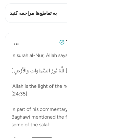
این آیه دارد 2 تقاطع‌ها
به تقاطع‌ها مراجعه کنید
درس‌ها
Tulayhah Tafsir Translations
۲ سال پیش
·
ارجاع دادن
آیه ۳۵:۲۴
In surah al-Nur, Allah says:
[ اللَّهُ نُورُ السَّمَاوَاتِ وَالْأَرْضِ]
'Allah is the light of the heavens and the earth ...'
[24:35]
In part of his commentary on this phrase, Imam al-
Baghawi mentioned the following statement of
some of the salaf: