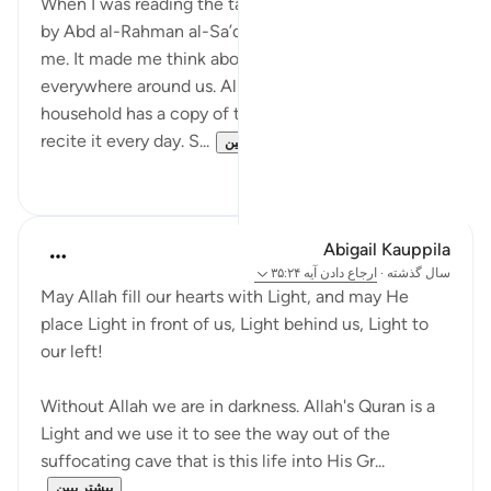
When I was reading the tafsir of Surah An-Nur 24:35
by Abd al-Rahman al-Sa’di, something really struck
me. It made me think about how the Qur’an is
everywhere around us. Almost every Muslim
household has a copy of the Qur’an. Many people
recite it every day. S...
بیشتر ببین
۱
۱۱
Abigail Kauppila
سال گذشته
·
ارجاع دادن
آیه ۳۵:۲۴
May Allah fill our hearts with Light, and may He
place Light in front of us, Light behind us, Light to
our left!
Without Allah we are in darkness. Allah's Quran is a
Light and we use it to see the way out of the
suffocating cave that is this life into His Gr...
بیشتر ببین