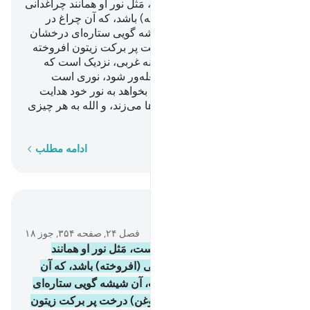
الله نور آسمان‌ها و زمین است، مَثل نور او همانند چراغدانی
است که در آن چراغی (افروخته) باشد، که آن چراغ در
(میان) شیشه‌ای است، آن شیشه گویی ستاره‌ای درخشان
است، این چراغ با (روغن) درخت پر برکت زیتون افروخته
می‌شود، که نه شرقی است و نه غربی، نزدیک است که
روغنش بدون تماس با آتش شعله‌‌ور شود، نوری است
افزون بر نور، و الله هر کس را بخواهد به نور خود هدایت
می‌کند، و الله برای مردم مثل‌ها می‌زند، و الله به هر چیزی
آگاه است.
کلمه به کلمه
ادامه مطلب
در متن بخوانید
فصل ۲۴, صفحه ۳۵۴, جوز ۱۸
35
.
الله نور آسمان‌ها و زمین است، مَثل نور او همانند
چراغدانی است که در آن چراغی (افروخته) باشد، که آن
چراغ در (میان) شیشه‌ای است، آن شیشه گویی ستاره‌ای
درخشان است، این چراغ با (روغن) درخت پر برکت زیتون