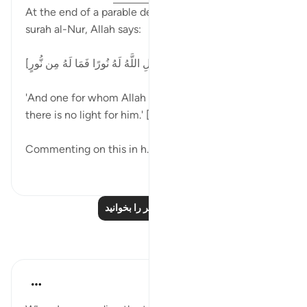
At the end of a parable describing the disbelievers in
surah al-Nur, Allah says:
[وَمَن لَّمْ يَجْعَلِ اللَّهُ لَهُ نُورًا فَمَا لَهُ مِن نُّورٍ ]
'And one for whom Allah has not made a light, then
there is no light for him.' [24:40]
Commenting on this in h...
بیشتر ببین
۰
۵
درس‌های بیشتر را بخوانید
بازتاب‌ها
aira Fatima
۲۱ هفته پیش
·
ارجاع دادن
آیه ۳۵:۲۴