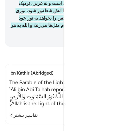
افروخته می‌شود، که نه شرقی است و نه غربی، نزدیک
است که روغنش بدون تماس با آتش شعله‌‌ور شود، نوری
است افزون بر نور، و الله هر کس را بخواهد به نور خود
هدایت می‌کند، و الله برای مردم مثل‌ها می‌زند، و الله به هر
چیزی آگاه است.
Hussein Taji Kal Dari
-
تفسیر بخوانید
Ibn Kathir (Abridged)
The Parable of the Light of Allah
`Ali bin Abi Talhah reported that Ibn `Abbas said:
اللَّهُ نُورُ السَّمَـوَتِ وَالاٌّرْضِ
(Allah is the Light of the he
…
ادامه مطلب
تفاسیر بیشتر
مشاهده قیراط