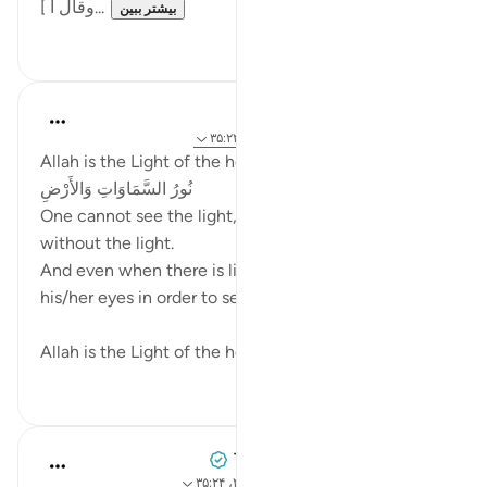
[ وقال أ...
بیشتر ببین
۱
۵
Fadel Soliman
۲ سال پیش
·
ارجاع دادن
سوره ۲۴ و آیه ۳۵:۲۴
Allah is the Light of the heavens and the earth اللَّهُ
نُورُ السَّمَاوَاتِ وَالأَرْضِ
One cannot see the light, nor can he/she see
without the light.
And even when there is light one has to open
his/her eyes in order to see.
Allah is the Light of the heave...
بیشتر ببین
۱
۳۶
Tulayhah Tafsir Translations
۳ سال پیش
·
ارجاع دادن
آیه ۱۸۶:۷، ۴۰:۲۴، ۳۵:۲۴