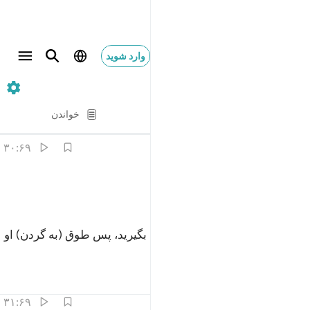
وارد شوید
۶۹. Al-Haqqah
آیه به آیه
خواندن
ترجمه
: Hussein Taji Kal Dari
۳۰:۶۹
ﳋ
ذوه فغلوه ٣٠
ﳌ
ﳍ
ُذُوهُ فَغُلُّوهُ ٣٠
(به فرشتگان گفته می‌شود:) «او را بگیرید، پس طوق (به گردن) او
اندازید.
تفاسیر
درس ها
بازتاب ها
۳۱:۶۹