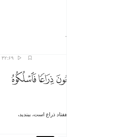
ﳎ
ﳏ
م الجحيم صلوه ٣١
ﳐ
ﳑ
ُمَّ ٱلْجَحِيمَ صَلُّوهُ ٣١
سپس او را به (آتش) دوزخ بیفکنید.
تفاسیر
درس ها
بازتاب ها
۳۲:۶۹
ﳒ
ﳓ
ﳔ
ﳕ
ﳖ
م في سلسلة ذرعها سبعون ذراعا فاسلكوه ٣٢
ﳗ
ﳘ
ُمَّ فِى سِلْسِلَةٍۢ ذَرْعُهَا سَبْعُونَ ذِرَاعًۭا فَٱسْلُكُوهُ ٣٢
ﳙ
آنگاه او را در زنجیری که طول آن هفتاد ذراع است، ببندید،
تفاسیر
درس ها
بازتاب ها