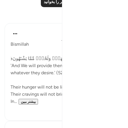
درس‌های بیشتر را بخوانید
بازتاب‌ها
Dr Maryam Fayyaz
سال گذشته
·
ارجاع دادن
آیه ۲۲:۵۲-۲۸
Bismillah
﴿وَأَمْدَدْنَـٰهُم بِفَـٰكِهَةٍۢ وَلَحْمٍۢ مِّمَّا يَشْتَهُونَ﴾
'And We will provide them with fruit and meat from
whatever they desire.' (52:22)
Their hunger will not be like the hunger of the world.
Their cravings will not bring harm or guilt.
In...
بیشتر ببین
۷
۱۹