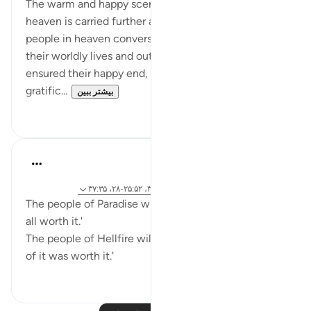
The warm and happy scene of the dwellers of
heaven is carried further as we are shown how these
people in heaven converse, recalling memories of
their worldly lives and outlining the reasons that
ensured their happy end, with all its security, luxury,
gratific...
بیشتر ببین
۰
۰
Abdelrahman Badawy
۲ سال پیش
·
ارجاع دادن
آیه ۷۴:۳۹، ۴۴:۷، ۱۰۷:۲۳، ۳۴:۳۵، ۲۵:۵۲-۲۸، ۳۷:۳۵
The people of Paradise will look back and say, 'it was
all worth it.'
The people of Hellfire will look back and say, 'none
of it was worth it.'
۶
۲۳