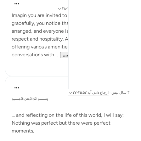
Iraj Marjan
۲ سال پیش
·
ارجاع دادن
آیه ۲۰:۵۲، ۲۲:۵۲-۲۸
Imagin you are invited to a grand event. As you enter
gracefully, you notice that each seat is meticulously
arranged, and everyone is welcomed with equal
respect and hospitality. Attendants circulate,
offering various amenities. Engaging in
conversations with ...
بیشتر ببین
۶
۷
Dr Maryam Fayyaz
۳ سال پیش
·
ارجاع دادن
آیه ۲۵:۵۲-۲۷
﷽
… and reflecting on the life of this world, I will say;
Nothing was perfect but there were perfect
moments.