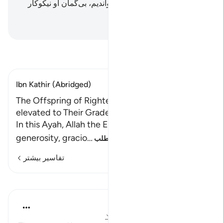
همانا ما پیش از این او را می‌خواندیم، بی‌گمان او نیکوکار
مهربان است.
Hussein Taji Kal Dari
-
تفسیر بخوانید
Ibn Kathir (Abridged)
The Offspring of Righteous Believers will be
elevated to Their Grades in Paradise
In this Ayah, Allah the Exalted affirms His favor,
generosity, gracio
…
ادامه مطلب
تفاسیر بیشتر
درس‌ها
In the Shade of the Quran
۳۱ هفته پیش
·
ارجاع دادن
آیه ۲۵:۵۲-۲۸