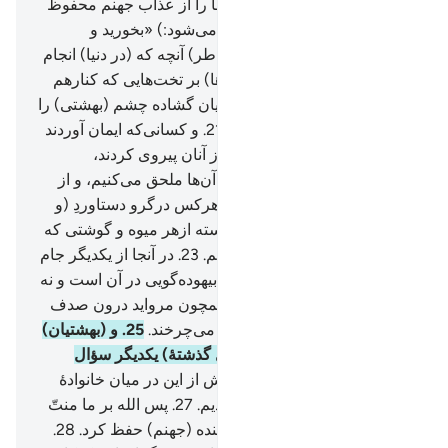
مسرورند، و پروردگارشان آن‌ها را از عذاب جهنم محفوظ
داشته است.
19
.
(به آن‌ها گفته می‌شود:) «بخورید و
بیاشامید، گوارای‌تان باد، به (خاطر) آنچه که (در دنیا) انجام
می‌دادید».
20
.
(در حالی‌که آن‌ها) بر تخت‌هایی که کنارهم
نهاده شده تکیه می‌زنند، و حوریان گشاده چشم (بهشتی) را
به همسری آن‌ها در می‌آوریم.
21
.
و کسانی‌که ایمان آوردند
و فرزندان‌شان (نیز) در ایمان از آنان پیروی کردند،
فرزندان‌شان را (در بهشت) به آن‌ها ملحق می‌کنیم، و از
عمل آن‌ها چیزی نمی‌کاهیم، و هرکس درگرو دستاوردِ (و
اعمال) خویش است.
22
.
و پیوسته ازهر میوه و گوشتی که
بخواهند در اختیارشان می‌گذاریم.
23
.
در آنجا از یکدیگر جام
(شراب طهور) می‌گیرند که نه بیهوده‌گویی در آن است و نه
گناهی،
24
.
و همواره پسرانی همچون مرواید درون صدف
برای (خدمت) آنان بر گردشان می‌چرخند.
25
.
و (بهشتیان)
رو به یکدیگر می‌کنند و از (حال گذشتۀ) یکدیگر سؤال
می‌نمایند.
26
.
می‌گویند: «ما پیش از این در میان خانوادۀ
خود (از عذاب الهی) ترسان بودیم.
27
.
پس الله بر ما منتّ
نهاد و ما را از عذاب گرم و کشنده (جهنم) حفظ کرد.
28
.