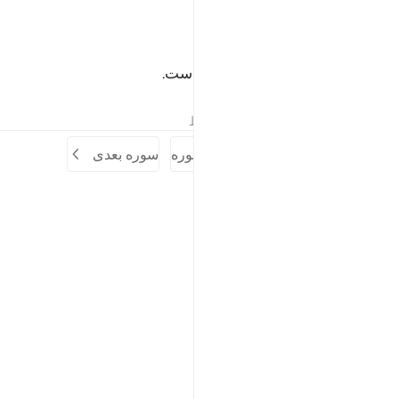
ﳌ
ﳍ
ي لوح محفوظ ٢٢
ﳎ
ﳏ
ِى لَوْحٍۢ مَّحْفُوظٍۭ ٢٢
که در لوح محفوظ (نگاشته شده) است.
تفاسیر
درس ها
بازتاب ها
قیراط
سوره قبلی
آغاز سوره
سوره بعدی