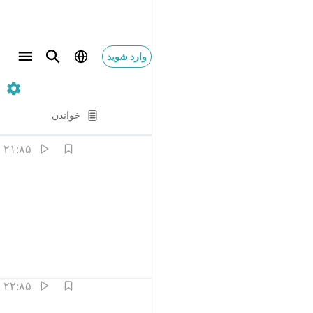
وارد شوید
۸۵. Al-Buruj
آیه به آیه
خواندن
ترجمه
: Hussein Taji Kal Dari
۲۱:۸۵
ﳇ
ﳈ
ل هو قران مجيد ٢١
ﳉ
ﳊ
ﳋ
َلْ هُوَ قُرْءَانٌۭ مَّجِيدٌۭ ٢١
بلکه این قرآن مجید است.
تفاسیر
درس ها
بازتاب ها
۲۲:۸۵