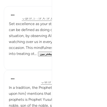
درس‌ها
Hammad Fahim
۲ سال پیش
·
ارجاع دادن
آیه ۷۸:۱۲، ۲۲:۱۲، ۹۰:۱۲، ۱۰۰:۱۲، ۵۶:۱۲
Set excellence as your standard. Excellence (Iḥsān)
can be defined as doing our best in any given
situation, by observing Allah, knowing that He is
watching over us in every moment and every
occasion. This mindfulness of ihsaan then translates
into treating ot...
بیشتر ببین
۱۳
۲۹
Hammad Fahim
۲ سال پیش
·
ارجاع دادن
آیه ۶:۱۲، ۵۶:۱۲، ۷۶:۱۲
In a tradition, the Prophet Muhammad (peace be
upon him) mentions that the most noble among the
prophets is Prophet Yusuf (peace be upon him). 'The
noble, son of the noble, son of the noble, son of the