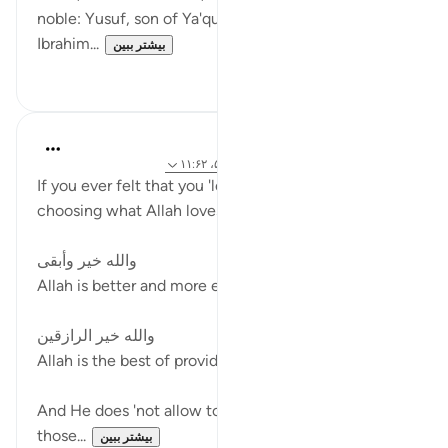
noble: Yusuf, son of Ya'qub, son of Ishaq, son of
Ibrahim...
بیشتر ببین
۱۱
۲۵
J Yousef
۳ سال پیش
·
ارجاع دادن
آیه ۷۳:۲۰، ۵۶:۱۲، ۱۱:۶۲
If you ever felt that you 'lost' materially due to
choosing what Allah loves, remember:
والله خير وأبقى
Allah is better and more enduring (20:73)
والله خير الرازقين
Allah is the best of providers (62:11)
And He does 'not allow to be lost the reward of
those...
بیشتر ببین