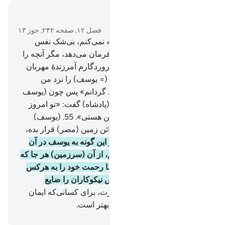
در متن بخوانید
فصل ۱۲, صفحه ۲۴۲, جوز ۱۳
53
.
من هرگز نفس خود را تبرئه نمی‌کنم، بی‌شک نفس
(اماره، انسان) پیوسته به بدی فرمان می‌دهد، مگر آنچه را
پروردگارم رحم کند، بی‌گمان پروردگارم آمرزندۀ مهربان
است».
54
.
و پادشاه گفت: «او (= یوسف) را نزد من
بیاورید، (تا) او را مخصوص خود گردانم» پس چون (یوسف
نزد او آمد و) با او صحبت کرد، (پادشاه) گفت: «تو امروز
نزد ما صاحب مقام والا (و) امین هستی».
55
.
(یوسف)
گفت: «مرا بر (سر‌‌‌‌‌پرستی) خزائن زمین (مصر) قرار بده،
که من نگهدارندۀ آگاهم».
56
.
و این گونه به یوسف در آن
سرزمین تمکن (و قدرت) دادیم، از آن (سرزمین) هر جا که
می‌خواست منزل می‌گرفت، ما رحمت خود را به هرکس
که بخواهیم می‌رسانیم، و پاداش نیکوکاران را ضایع
نمی‌کنیم.
57
.
و یقیناً پاداش آخرت، برای کسانی‌که ایمان
آوردند و پرهیز‌گاری می‌کردند، بهتر است.
Hussein Taji Kal Dari
-