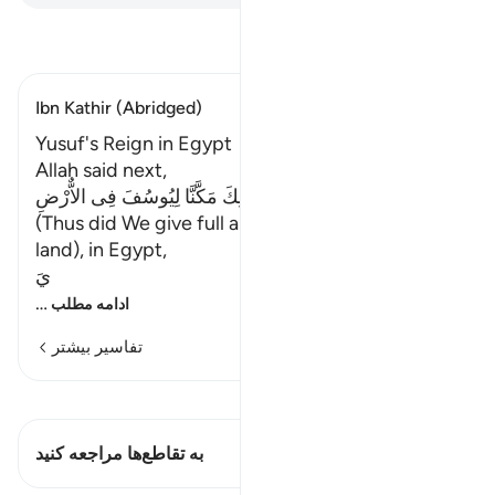
تفسیر بخوانید
Ibn Kathir (Abridged)
Yusuf's Reign in Egypt
Allah said next,
وَكَذلِكَ مَكَّنَّا لِيُوسُفَ فِى الاٌّرْضِ
(Thus did We give full authority to Yusuf in the
land), in Egypt,
يَ
…
ادامه مطلب
تفاسیر بیشتر
مشاهده قیراط
این آیه دارد 1 تقاطع‌ها
به تقاطع‌ها مراجعه کنید