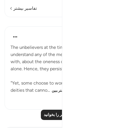
تفاسیر بیشتر
درس‌ها
In the Shade of the Quran
۳۱ هفته پیش
·
ارجاع دادن
آیه ۳:۲۵
The unbelievers at the time of the Prophet did not
understand any of the message the Prophet came
with, about the oneness of God and His worship
alone. Hence, they persisted with their unbelief.
"Yet, some choose to worship, instead of Him,
deities that canno...
بیشتر ببین
۱۱۸
۰
۰
درس‌های بیشتر را بخوانید