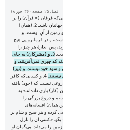
در متن بخوانید
فصل ۲۵, صفحه ۳۶۰, جوز ۱۸
1
.
پر برکت و بزرگوار است کسی‌که فرقان (= قرآن) را بر
بنده‌اش نازل کرد؛ تا بیم دهندۀ جهانیان باشد.
2
.
(همان)
کسی‌که فرمانروایی آسمان‌ها و زمین از آنِ اوست، و
فرزندی (برای خود) بر نگزیده است، و در فرمانروایی هیچ
شریکی ندارد، و همه چیز را آفرید، پس اندازۀ هر چیز را
چنان که می‌باید؛ معین کرده است.
3
.
و (مشرکان) به جای
او معبودانی (برای خود) بر گزیدند که چیزی نمی‌آفرینند، و
خود‌شان مخلوقند، و مالک زیان و سود خود نیستند، و (نیز)
مالک مرگ و حیات و برانگیختن نیستند.
4
.
و کسانی‌که کافر
شدند؛ گفتند: «این (قرآن) جز دروغی نیست که (خود) بافته
است، و گروهی دیگر او را بر این (کار) یاری داده‌اند» به
راستی آن‌ها (با این سخنشان) ستم و دروغ بزرگی را
مرتکب شده‌اند.
5
.
و گفتند: «(این همان) افسانه‌های
پیشینیان است که آن را رو‌نویسی کرده و هر صبح و شام بر
او املا می‌شود»
6
.
(ای پیامبر!) بگو: «کسی آن را نازل
کرده که راز (نهان) آسمان‌ها و زمین را می‌داند، بی‌گمان او