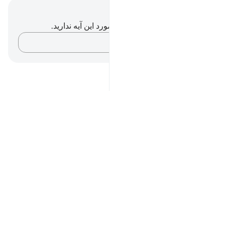
یادداشت‌ها و تأملات
شما هیچ یادداشت و تأملی در مورد این آیه ندارید.
افکارتان را ثبت کنید…
Notes
placeholders
close