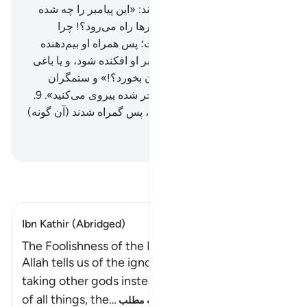
آمرزندۀ مهربان است.
7
.
و گفتند: «این پیامبر را چه شده
است که غذا می‌خورد و در بازار‌ها راه می‌رود؟! چرا
فرشته‌ای بر او نازل نشده است؛ پس همراه او بیم‌دهنده
باشد؟!
8
.
یا گنجی (از آسمان) بر او افکنده شود، و یا باغی
داشته باشد که از (میوه‌های) آن بخورد؟!» و ستمگران
گفتند: «شما فقط از مردی سحر شده پیروی می‌کنید».
9
.
بنگر چگونه برای تو مثل‌ها زدند، پس گمراه شدند (آن گونه)
که نمی‌توانند راهی را بیابند.
Hussein Taji Kal Dari
-
تفسیر بخوانید
Ibn Kathir (Abridged)
The Foolishness of the Idolators
Allah tells us of the ignorance of the idolators in
taking other gods instead of Allah, the Creator
of all things, the
…
ادامه مطلب